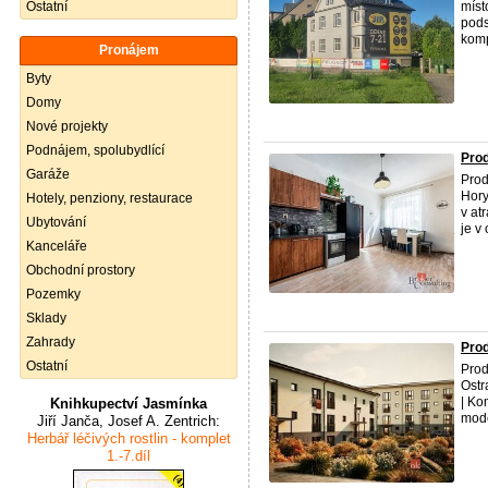
Ostatní
míst
pods
kompl
Pronájem
Byty
Domy
Nové projekty
Podnájem, spolubydlící
Prod
Garáže
Prod
Hory
Hotely, penziony, restaurace
v at
Ubytování
je v 
Kanceláře
Obchodní prostory
Pozemky
Sklady
Zahrady
Prod
Ostatní
Prod
Ostr
| Ko
Knihkupectví Jasmínka
mode
Jiří Janča, Josef A. Zentrich:
Herbář léčivých rostlin - komplet
1.-7.díl