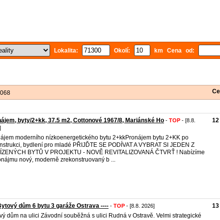
Lokalita:
Okolí:
km Cena od:
Ce
 068
ájem, byty/2+kk, 37.5 m2, Cottonové 1967/8, Mariánské Ho
12
-
TOP
- [8.8.
]
ájem moderního nízkoenergetického bytu 2+kkPronájem bytu 2+KK po
nstrukci, bydlení pro mladé PŘIJĎTE SE PODÍVAT A VYBRAT SI JEDEN Z
ÍZENÝCH BYTŮ V PROJEKTU - NOVĚ REVITALIZOVANÁ ČTVRŤ ! Nabízíme
onájmu nový, moderně zrekonstruovaný b ...
 Bytový dům 6 bytu 3 garáže Ostrava ----
13
-
TOP
- [8.8. 2026]
vý dům na ulici Závodní souběžná s ulici Rudná v Ostravě. Velmi strategické