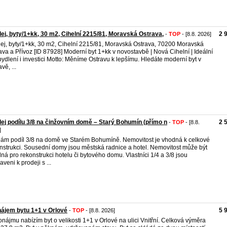
ej, byty/1+kk, 30 m2, Cihelní 2215/81, Moravská Ostrava,
2 
-
TOP
- [8.8. 2026]
ej, byty/1+kk, 30 m2, Cihelní 2215/81, Moravská Ostrava, 70200 Moravská
ava a Přívoz [ID 87928] Moderní byt 1+kk v novostavbě | Nová Cihelní | Ideální
bydlení i investici Motto: Měníme Ostravu k lepšímu. Hledáte moderní byt v
vě, ...
ej podílu 3/8 na činžovním domě – Starý Bohumín (přímo n
2 
-
TOP
- [8.8.
]
ám podíl 3/8 na domě ve Starém Bohumíně. Nemovitost je vhodná k celkové
nstrukci. Sousední domy jsou městská radnice a hotel. Nemovitost může být
ná pro rekonstrukci hotelu či bytového domu. Vlastníci 1/4 a 3/8 jsou
aveni k prodeji s ...
ájem bytu 1+1 v Orlové
5 
-
TOP
- [8.8. 2026]
onájmu nabízím byt o velikosti 1+1 v Orlové na ulici Vnitřní. Celková výměra