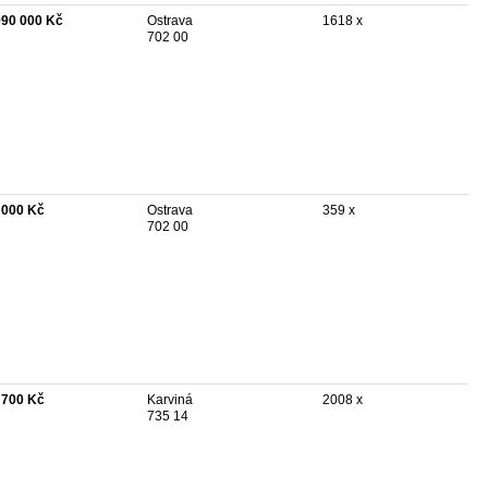
990 000 Kč
Ostrava
1618 x
702 00
 000 Kč
Ostrava
359 x
702 00
 700 Kč
Karviná
2008 x
735 14