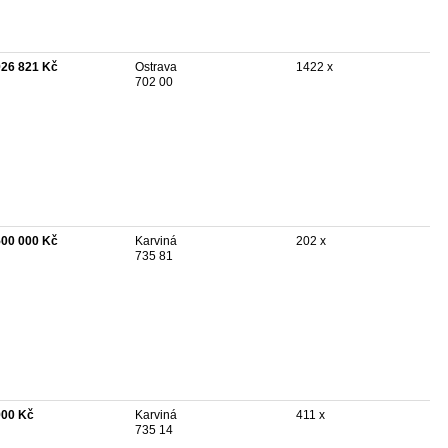
926 821 Kč
Ostrava
1422 x
702 00
500 000 Kč
Karviná
202 x
735 81
900 Kč
Karviná
411 x
735 14