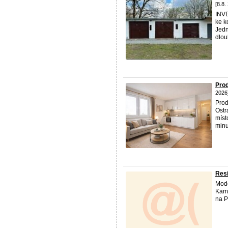
[8.8.
INV
ke k
Jedn
dlou
Prod
2026
Prod
Ostr
míst
minut
Resi
Mode
Kame
na P