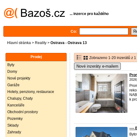
... inzerce pro každého
Co:
Hlavní stránka
>
Reality
>
Ostrava - Ostrava 13
Prodej
Zobrazeno 1-20 inzerátů z 1
Byty
Nové inzeráty e-mailem
Domy
Pron
Nové projekty
2026
Garáže
Pron
reko
Hotely, penziony, restaurace
NAB
Chalupy, Chaty
k pr
Kanceláře
Obchodní prostory
Pozemky
Sklady
----
Zahrady
Byto