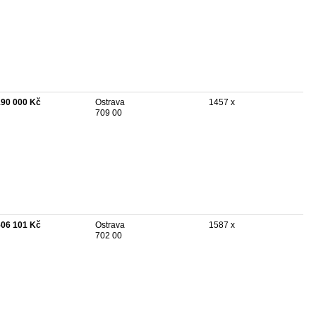
190 000 Kč
Ostrava
1457 x
709 00
506 101 Kč
Ostrava
1587 x
702 00