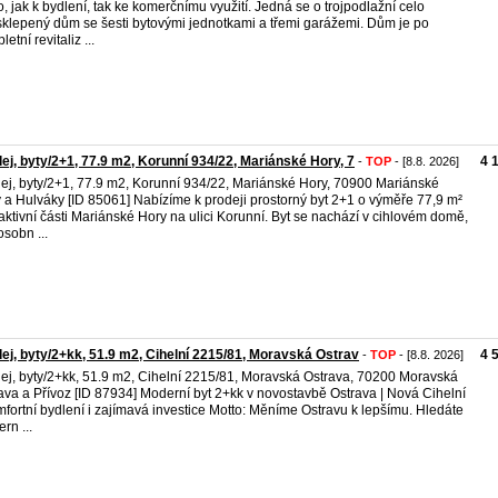
o, jak k bydlení, tak ke komerčnímu využití. Jedná se o trojpodlažní celo
klepený dům se šesti bytovými jednotkami a třemi garážemi. Dům je po
etní revitaliz ...
ej, byty/2+1, 77.9 m2, Korunní 934/22, Mariánské Hory, 7
4 
-
TOP
- [8.8. 2026]
ej, byty/2+1, 77.9 m2, Korunní 934/22, Mariánské Hory, 70900 Mariánské
 a Hulváky [ID 85061] Nabízíme k prodeji prostorný byt 2+1 o výměře 77,9 m²
raktivní části Mariánské Hory na ulici Korunní. Byt se nachází v cihlovém domě,
osobn ...
ej, byty/2+kk, 51.9 m2, Cihelní 2215/81, Moravská Ostrav
4 
-
TOP
- [8.8. 2026]
ej, byty/2+kk, 51.9 m2, Cihelní 2215/81, Moravská Ostrava, 70200 Moravská
ava a Přívoz [ID 87934] Moderní byt 2+kk v novostavbě Ostrava | Nová Cihelní
mfortní bydlení i zajímavá investice Motto: Měníme Ostravu k lepšímu. Hledáte
rn ...