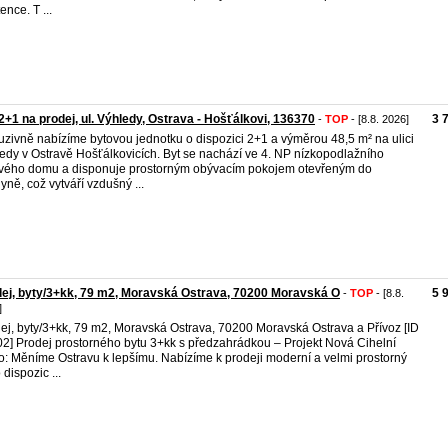
ence. T ...
2+1 na prodej, ul. Výhledy, Ostrava - Hošťálkovi, 136370
3 
-
TOP
- [8.8. 2026]
uzivně nabízíme bytovou jednotku o dispozici 2+1 a výměrou 48,5 m² na ulici
edy v Ostravě Hošťálkovicích. Byt se nachází ve 4. NP nízkopodlažního
vého domu a disponuje prostorným obývacím pokojem otevřeným do
yně, což vytváří vzdušný ...
ej, byty/3+kk, 79 m2, Moravská Ostrava, 70200 Moravská O
5 
-
TOP
- [8.8.
]
ej, byty/3+kk, 79 m2, Moravská Ostrava, 70200 Moravská Ostrava a Přívoz [ID
2] Prodej prostorného bytu 3+kk s předzahrádkou – Projekt Nová Cihelní
o: Měníme Ostravu k lepšímu. Nabízíme k prodeji moderní a velmi prostorný
 dispozic ...