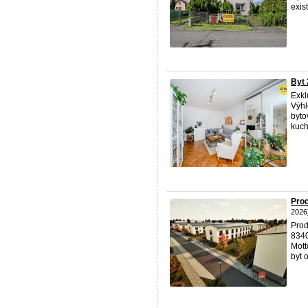
exist
Byt 
Exkl
Výhl
byto
kuch
Prod
2026
Prod
8340
Mott
byt o