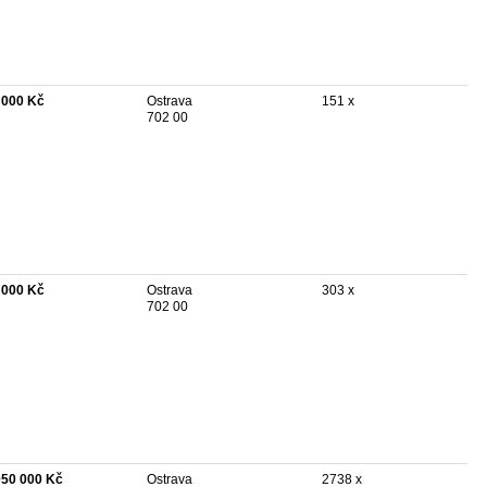
 000 Kč
Ostrava
151 x
702 00
 000 Kč
Ostrava
303 x
702 00
050 000 Kč
Ostrava
2738 x