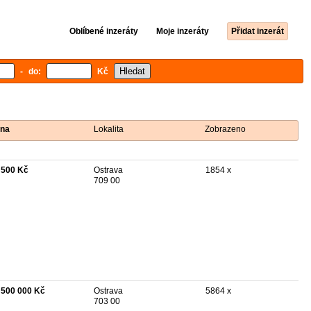
Oblíbené inzeráty
Moje inzeráty
Přidat inzerát
- do:
Kč
na
Lokalita
Zobrazeno
 500 Kč
Ostrava
1854 x
709 00
 500 000 Kč
Ostrava
5864 x
703 00