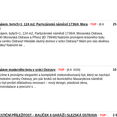
ájem, byty/3+1, 124 m2, Partyzánské náměstí 1736/4, Mora
25
-
TOP
- [8.8.
]
ájem, byty/3+1, 124 m2, Partyzánské náměstí 1736/4, Moravská Ostrava,
0 Moravská Ostrava a Přívoz [ID 79946] Nabízím pronájem krásného bytu
v centru Ostravy! Hledáte útulný domov v srdci Ostravy? Mám pro vás skvělou
dku! Nabízím ke ...
ájem moderního bytu v srdci Ostravy
10
-
TOP
- [8.8. 2026]
zíme k pronájmu elegantní a kompletně zrekonstruovaný byt, který se nachází
motném centru Ostravy, jen pár kroků od ikonického Masarykova náměstí.
o byt prošel důkladnou renovací – nový design, plastová okna,
roinstalace a precizní s ...
ESTIČNÍ PŘÍLEŽITOST – BALÍČEK 6 GARÁŽÍ | SLEZSKÁ OSTRAVA
2 
-
TOP
-