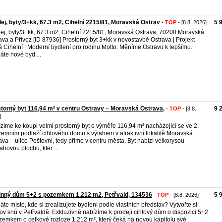
ej, byty/3+kk, 67.3 m2, Cihelní 2215/81, Moravská Ostrav
5 
-
TOP
- [8.8. 2026]
ej, byty/3+kk, 67.3 m2, Cihelní 2215/81, Moravská Ostrava, 70200 Moravská
ava a Přívoz [ID 87936] Prostorný byt 3+kk v novostavbě Ostrava | Projekt
 Cihelní | Moderní bydlení pro rodinu Motto: Měníme Ostravu k lepšímu.
áte nové byd ...
torný byt 116,94 m² v centru Ostravy – Moravská Ostrava,
9 
-
TOP
- [8.8.
]
zíme ke koupi velmi prostorný byt o výměře 116,94 m² nacházející se ve 2.
emním podlaží cihlového domu s výtahem v atraktivní lokalitě Moravská
ava – ulice Poštovní, tedy přímo v centru města. Byt nabízí velkorysou
ahovou plochu, kter ...
inný dům 5+2 s pozemkem 1.212 m2, Petřvald, 134536
5 
-
TOP
- [8.8. 2026]
áte místo, kde si zrealizujete bydlení podle vlastních představ? Vytvořte si
v snů v Petřvaldě. Exkluzivně nabízíme k prodeji cihlový dům o dispozici 5+2
zemkem o celkové rozloze 1.212 m², který čeká na novou kapitolu své