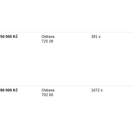
750 000 Kč
Ostrava
391 x
725 28
990 000 Kč
Ostrava
1672 x
702 00