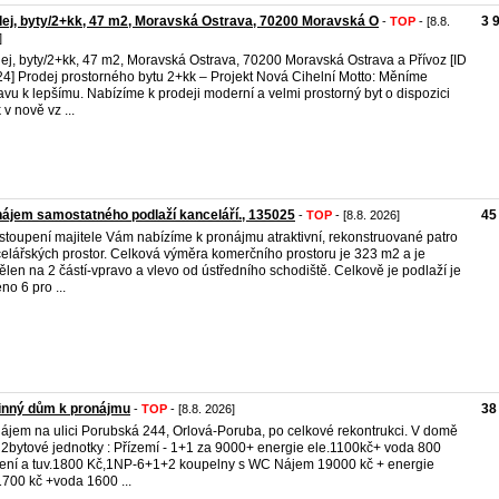
ej, byty/2+kk, 47 m2, Moravská Ostrava, 70200 Moravská O
3 
-
TOP
- [8.8.
]
ej, byty/2+kk, 47 m2, Moravská Ostrava, 70200 Moravská Ostrava a Přívoz [ID
4] Prodej prostorného bytu 2+kk – Projekt Nová Cihelní Motto: Měníme
avu k lepšímu. Nabízíme k prodeji moderní a velmi prostorný byt o dispozici
 v nově vz ...
ájem samostatného podlaží kanceláří., 135025
45
-
TOP
- [8.8. 2026]
stoupení majitele Vám nabízíme k pronájmu atraktivní, rekonstruované patro
elářských prostor. Celková výměra komerčního prostoru je 323 m2 a je
ělen na 2 částí-vpravo a vlevo od ústředního schodiště. Celkově je podlaží je
no 6 pro ...
inný dům k pronájmu
38
-
TOP
- [8.8. 2026]
ájem na ulici Porubská 244, Orlová-Poruba, po celkové rekontrukci. V domě
 2bytové jednotky : Přízemí - 1+1 za 9000+ energie ele.1100kč+ voda 800
ení a tuv.1800 Kč,1NP-6+1+2 koupelny s WC Nájem 19000 kč + energie
1700 kč +voda 1600 ...