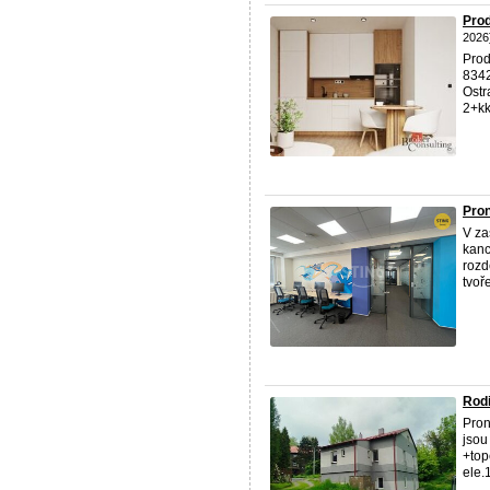
Prod
2026
Prod
8342
Ostr
2+kk
Pron
V za
kanc
rozd
tvoře
Rod
Pron
jsou
+top
ele.