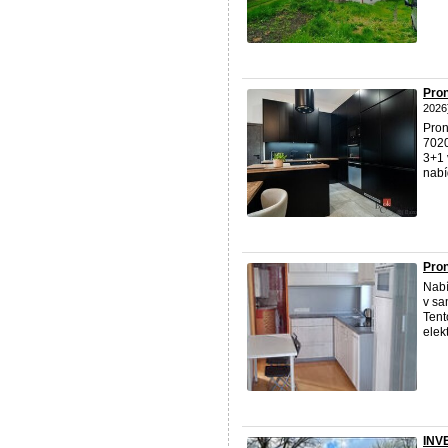
Pron
2026
Pron
7020
3+1 
nabí
Pron
Nabí
v sa
Tent
elekt
INV