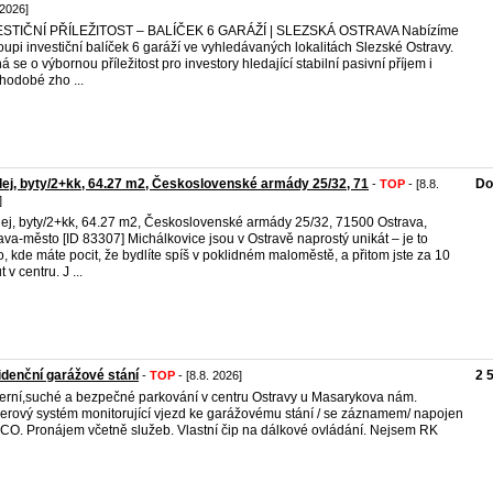
 2026]
ESTIČNÍ PŘÍLEŽITOST – BALÍČEK 6 GARÁŽÍ | SLEZSKÁ OSTRAVA Nabízíme
oupi investiční balíček 6 garáží ve vyhledávaných lokalitách Slezské Ostravy.
á se o výbornou příležitost pro investory hledající stabilní pasivní příjem i
hodobé zho ...
ej, byty/2+kk, 64.27 m2, Československé armády 25/32, 71
Do
-
TOP
- [8.8.
]
ej, byty/2+kk, 64.27 m2, Československé armády 25/32, 71500 Ostrava,
ava-město [ID 83307] Michálkovice jsou v Ostravě naprostý unikát – je to
o, kde máte pocit, že bydlíte spíš v poklidném maloměstě, a přitom jste za 10
 v centru. J ...
denční garážové stání
2 
-
TOP
- [8.8. 2026]
rní,suché a bezpečné parkování v centru Ostravy u Masarykova nám.
rový systém monitorující vjezd ke garážovému stání / se záznamem/ napojen
CO. Pronájem včetně služeb. Vlastní čip na dálkové ovládání. Nejsem RK