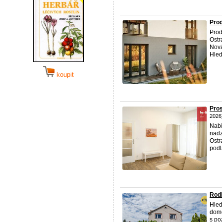
Prod
Prod
Ostr
Nová
Hled
koupit
Pros
2026
Nabí
nadz
Ostr
podl
Rod
Hled
domo
s po