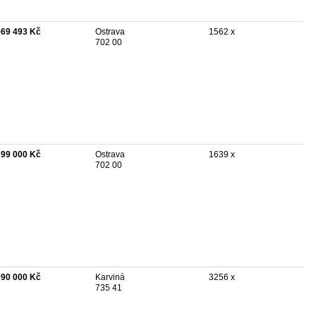
969 493 Kč
Ostrava
1562 x
702 00
299 000 Kč
Ostrava
1639 x
702 00
990 000 Kč
Karviná
3256 x
735 41