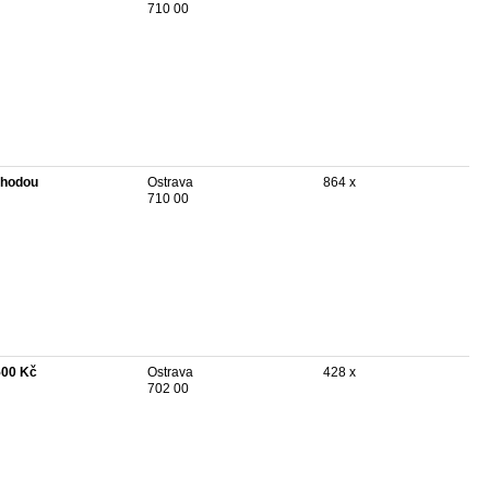
710 00
hodou
Ostrava
864 x
710 00
500 Kč
Ostrava
428 x
702 00