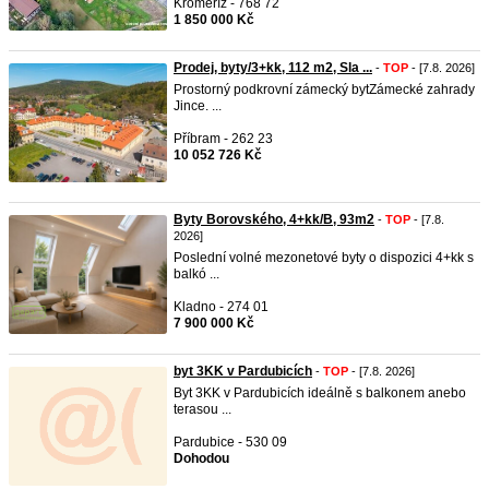
Kroměříž - 768 72
1 850 000 Kč
Prodej, byty/3+kk, 112 m2, Sla ...
-
TOP
- [7.8. 2026]
Prostorný podkrovní zámecký bytZámecké zahrady
Jince. ...
Příbram - 262 23
10 052 726 Kč
Byty Borovského, 4+kk/B, 93m2
-
TOP
- [7.8.
2026]
Poslední volné mezonetové byty o dispozici 4+kk s
balkó ...
Kladno - 274 01
7 900 000 Kč
byt 3KK v Pardubicích
-
TOP
- [7.8. 2026]
Byt 3KK v Pardubicích ideálně s balkonem anebo
terasou ...
Pardubice - 530 09
Dohodou