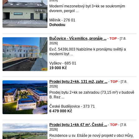
2026]
Moderní mezonetový byt 3+kk se soukromým
dvorem, pergol ...
Mělník - 276 01
Dohodou
Bučovice - Vícemilice, pronáje ...
-
TOP
- [7.8.
2026]
Ev.č. 5439L003 Nabízíme k pronájmu světlý a
moderní byt ...
Vyškov - 685 01
19 000 Kč
Prodej bytu 2+kk, 131 m2, zahr ...
-
TOP
- [7.8.
2026]
Prodej bytu 2+kk se zahradou (73,15 m²) v budově
B. Rez ...
České Budějovice - 373 71
6 479 000 Kč
Prodej bytu 1+kk 47 m², České ...
-
TOP
- [7.8.
2026]
Rezidence u sv. Eliáše je nový projekt v obci Hůry,