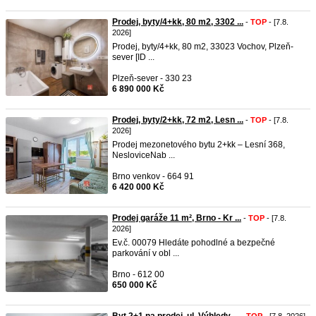
Prodej, byty/4+kk, 80 m2, 3302 ...
-
TOP
- [7.8.
2026]
Prodej, byty/4+kk, 80 m2, 33023 Vochov, Plzeň-
sever [ID ...
Plzeň-sever - 330 23
6 890 000 Kč
Prodej, byty/2+kk, 72 m2, Lesn ...
-
TOP
- [7.8.
2026]
Prodej mezonetového bytu 2+kk – Lesní 368,
NesloviceNab ...
Brno venkov - 664 91
6 420 000 Kč
Prodej garáže 11 m², Brno - Kr ...
-
TOP
- [7.8.
2026]
Ev.č. 00079 Hledáte pohodlné a bezpečné
parkování v obl ...
Brno - 612 00
650 000 Kč