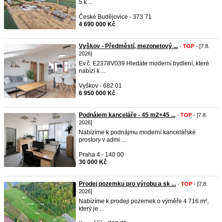
5 k ...
České Budějovice - 373 71
4 690 000 Kč
Vyškov - Předměstí, mezonetový ...
-
TOP
- [7.8.
2026]
Ev.č. E2378V039 Hledáte moderní bydlení, které
nabízí k ...
Vyškov - 682 01
6 950 000 Kč
Podnájem kanceláře - 45 m2+45 ...
-
TOP
- [7.8.
2026]
Nabízíme k podnájmu moderní kancelářské
prostory v admi ...
Praha 4 - 140 00
30 000 Kč
Prodej pozemku pro výrobu a sk ...
-
TOP
- [7.8.
2026]
Nabízíme k prodeji pozemek o výměře 4 716 m²,
který je ...