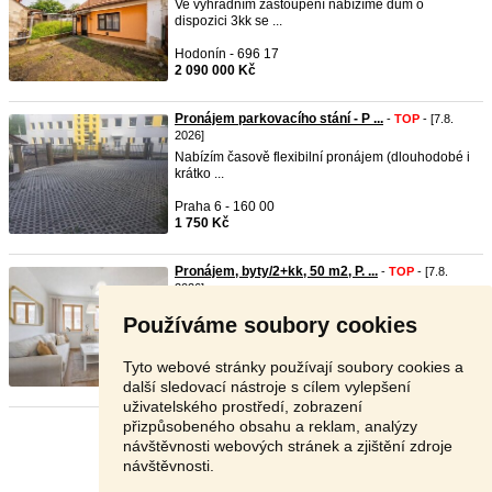
Ve výhradním zastoupení nabízíme dům o
dispozici 3kk se ...
Hodonín - 696 17
2 090 000 Kč
Pronájem parkovacího stání - P ...
-
TOP
- [7.8.
2026]
Nabízím časově flexibilní pronájem (dlouhodobé i
krátko ...
Praha 6 - 160 00
1 750 Kč
Pronájem, byty/2+kk, 50 m2, P. ...
-
TOP
- [7.8.
2026]
Pronájem, byty/2+kk, 50 m2, P. Bezruče 1268,
Používáme soubory cookies
69142 Valt ...
Břeclav - 691 42
Tyto webové stránky používají soubory cookies a
20 000 Kč
další sledovací nástroje s cílem vylepšení
uživatelského prostředí, zobrazení
přizpůsobeného obsahu a reklam, analýzy
Stránka:
1
2
3
Další
návštěvnosti webových stránek a zjištění zdroje
návštěvnosti.