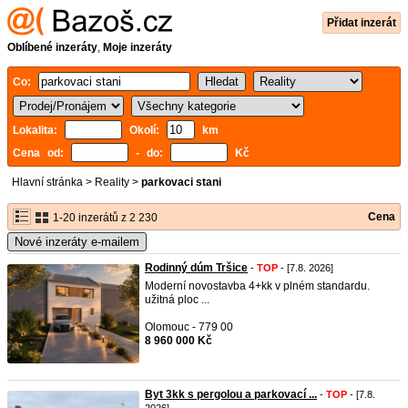
Přidat inzerát
Oblíbené inzeráty
,
Moje inzeráty
Co:
Lokalita:
Okolí:
km
Cena od:
- do:
Kč
Hlavní stránka
>
Reality
>
parkovaci stani
Cena
1-20 inzerátů z 2 230
Nové inzeráty e-mailem
Rodinný dúm Tršice
-
TOP
- [7.8. 2026]
Moderní novostavba 4+kk v plném standardu.
užitná ploc ...
Olomouc - 779 00
8 960 000 Kč
Byt 3kk s pergolou a parkovací ...
-
TOP
- [7.8.