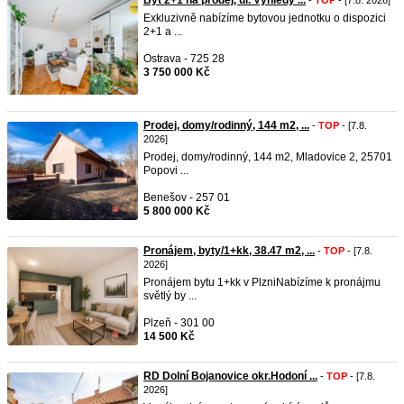
Byt 2+1 na prodej, ul. Výhledy ...
-
TOP
- [7.8. 2026]
Exkluzivně nabízíme bytovou jednotku o dispozici
2+1 a ...
Ostrava - 725 28
3 750 000 Kč
Prodej, domy/rodinný, 144 m2, ...
-
TOP
- [7.8.
2026]
Prodej, domy/rodinný, 144 m2, Mladovice 2, 25701
Popovi ...
Benešov - 257 01
5 800 000 Kč
Pronájem, byty/1+kk, 38.47 m2, ...
-
TOP
- [7.8.
2026]
Pronájem bytu 1+kk v PlzniNabízíme k pronájmu
světlý by ...
Plzeň - 301 00
14 500 Kč
RD Dolní Bojanovice okr.Hodoní ...
-
TOP
- [7.8.
2026]