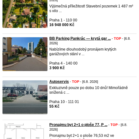
2026]
Výjimečná příležitost! Stavební pozemek 1 487 m²
s vilo ...
Praha 1 - 110 00
16 948 000 Kč
BB Parking Pankrác — krytá gar ...
-
TOP
- [6.8.
2026]
Nabízíme dlouhodobý pronájem krytých
garážových stání v ...
Praha 4 - 140 00
3 900 Kč
Autoservis
-
TOP
- [6.8. 2026]
Exkluzivně pouze po dobu 10 dnů! Mimořádně
snížená c ...
Praha 10 - 111 01
55 Kč
Pronajmu byt 2+1 o ploše 77, P ...
-
TOP
- [6.8.
2026]
Pronajmu byt 2+1 o ploše 76,53 m2 ve