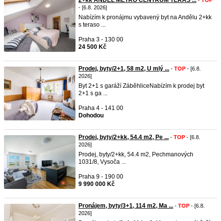
2+kk ANDEL METRO CENTRUM TERAS ...
-
TOP
- [6.8. 2026]
Nabízím k pronájmu vybavený byt na Andělu 2+kk
s teraso ...
Praha 3 - 130 00
24 500 Kč
Prodej, byty/2+1, 58 m2, U mlý ...
-
TOP
- [6.8.
2026]
Byt 2+1 s garáží ZáběhliceNabízím k prodej byt
2+1 s ga ...
Praha 4 - 141 00
Dohodou
Prodej, byty/2+kk, 54.4 m2, Pe ...
-
TOP
- [6.8.
2026]
Prodej, byty/2+kk, 54.4 m2, Pechmanových
1031/8, Vysoča ...
Praha 9 - 190 00
9 990 000 Kč
Pronájem, byty/3+1, 114 m2, Ma ...
-
TOP
- [6.8.
2026]