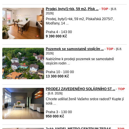
Prodej, byty/1+kk, 59 m2, Písk ...
-
TOP
- [6.8.
2026]
Prodej, byty/1+kk, 59 m2, Pískařská 2075/7,
Modřany, 14 ...
Praha 4 - 143 00
9 390 000 Kč
Pozemek se samostatně stojícím ...
-
TOP
- [6.8.
2026]
Nabízíme k prodeji pozemek se samostatně
stojícím rodin ...
Praha 10 - 100 00
13 300 000 Kč
PRODEJ ZAVEDENÉHO SOLÁRNÍHO ST ...
-
TOP
- [6.8. 2026]
Chcete udělat ženě Vašeho srdce radost? Kupte jí
solá ...
Praha 3 - 130 00
950 000 Kč