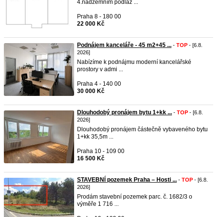
4.nadzemním podlaž ...
Praha 8 - 180 00
22 000 Kč
Podnájem kanceláře - 45 m2+45 ...
-
TOP
- [6.8.
2026]
Nabízíme k podnájmu moderní kancelářské
prostory v admi ...
Praha 4 - 140 00
30 000 Kč
Dlouhodobý pronájem bytu 1+kk ...
-
TOP
- [6.8.
2026]
Dlouhodobý pronájem částečně vybaveného bytu
1+kk 35,5m ...
Praha 10 - 109 00
16 500 Kč
STAVEBNÍ pozemek Praha – Hosti ...
-
TOP
- [6.8.
2026]
Prodám stavební pozemek parc. č. 1682/3 o
výměře 1 716 ...