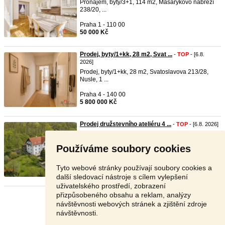
Pronájem, byty/3+1, 114 m2, Masarykovo nábřeží
238/20, ...
Praha 1 - 110 00
50 000 Kč
Prodej, byty/1+kk, 28 m2, Svat ...
-
TOP
- [6.8.
2026]
Prodej, byty/1+kk, 28 m2, Svatoslavova 213/28,
Nusle, 1 ...
Praha 4 - 140 00
5 800 000 Kč
Prodej družstevního ateliéru 4 ...
-
TOP
- [6.8. 2026]
Nabízíme ke koupi družstevní ateliérový byt o
dispozici ...
Používáme soubory cookies
Praha 9 - 198 00
6 350 000 Kč
Tyto webové stránky používají soubory cookies a
další sledovací nástroje s cílem vylepšení
uživatelského prostředí, zobrazení
přizpůsobeného obsahu a reklam, analýzy
Stránka:
1
2
3
Další
návštěvnosti webových stránek a zjištění zdroje
návštěvnosti.