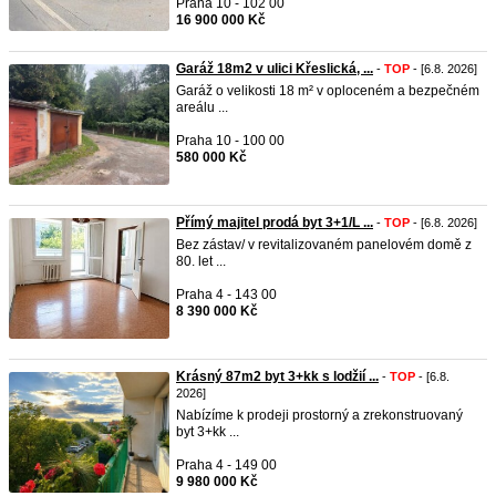
Praha 10 - 102 00
16 900 000 Kč
Garáž 18m2 v ulici Křeslická, ...
-
TOP
- [6.8. 2026]
Garáž o velikosti 18 m² v oploceném a bezpečném
areálu ...
Praha 10 - 100 00
580 000 Kč
Přímý majitel prodá byt 3+1/L ...
-
TOP
- [6.8. 2026]
Bez zástav/ v revitalizovaném panelovém domě z
80. let ...
Praha 4 - 143 00
8 390 000 Kč
Krásný 87m2 byt 3+kk s lodžií ...
-
TOP
- [6.8.
2026]
Nabízíme k prodeji prostorný a zrekonstruovaný
byt 3+kk ...
Praha 4 - 149 00
9 980 000 Kč