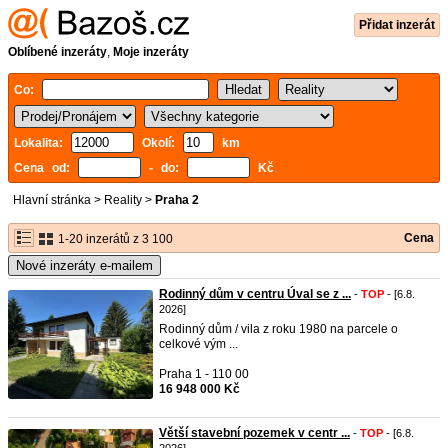
Přidat inzerát
Oblíbené inzeráty
,
Moje inzeráty
Co:
Lokalita:
Okolí:
km
Cena od:
- do:
Kč
Hlavní stránka
>
Reality
>
Praha 2
Cena
1-20 inzerátů z 3 100
Nové inzeráty e-mailem
Rodinný dům v centru Úval se z ...
-
TOP
- [6.8.
2026]
Rodinný dům / vila z roku 1980 na parcele o
celkové vým ...
Praha 1 - 110 00
16 948 000 Kč
Větší stavební pozemek v centr ...
-
TOP
- [6.8.