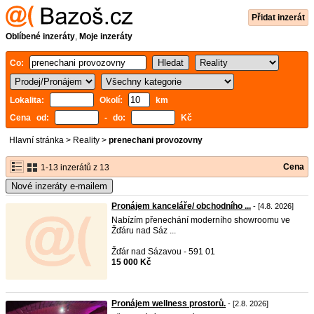
Přidat inzerát
Oblíbené inzeráty
,
Moje inzeráty
Co:
Lokalita:
Okolí:
km
Cena od:
- do:
Kč
Hlavní stránka
>
Reality
>
prenechani provozovny
Cena
1-13 inzerátů z 13
Nové inzeráty e-mailem
Pronájem kanceláře/ obchodního ...
- [4.8. 2026]
Nabízím přenechání moderního showroomu ve
Žďáru nad Sáz ...
Žďár nad Sázavou - 591 01
15 000 Kč
Pronájem wellness prostorů.
- [2.8. 2026]