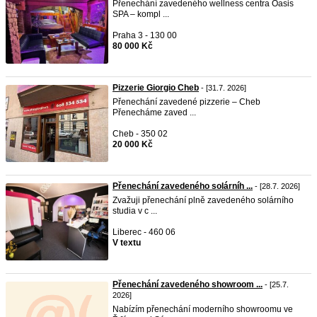
Přenechání zavedeného wellness centra Oasis
SPA – kompl ...
Praha 3 - 130 00
80 000 Kč
Pizzerie Giorgio Cheb
- [31.7. 2026]
Přenechání zavedené pizzerie – Cheb
Přenecháme zaved ...
Cheb - 350 02
20 000 Kč
Přenechání zavedeného solárníh ...
- [28.7. 2026]
Zvažuji přenechání plně zavedeného solárního
studia v c ...
Liberec - 460 06
V textu
Přenechání zavedeného showroom ...
- [25.7.
2026]
Nabízím přenechání moderního showroomu ve