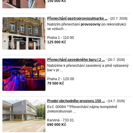
150 000 Kč
Přenechání gastroprovozu/marke ...
- [22.7. 2026]
Nabízím přenechání
provozovny
po rekonstrukci
se vzduch ...
Praha 1 - 110 00
125 000 Kč
Přenechání zavedeného baru | 2 ...
- [20.7. 2026]
Nabízíme k přenechání zavedený a plně vybavený
bar v pr ...
Praha 2 - 120 00
79 500 Kč
Prodej obchodního prostoru 150 ...
- [14.7. 2026]
Ev.č. 00084 **Přenechání nájmu kompletně
zrekonstruovan ...
Karviná - 733 01
690 000 Kč