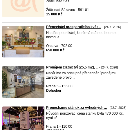
Žďáru nad Sáz ...
Žďár nad Sázavou - 591 01
15 000 Kč
Přenechání prosperujícího květ ...
- [24.7. 2026]
Hledáte podnikání, které má reálnou hodnotu,
historii a ...
Ostrava - 702 00
650 000 Kč
Pronájem zlatnictví (25,5 m2), ...
- [24.7. 2026]
Nabízíme za odstupné přenechání pronájmu
zavedené provo ...
Praha 5 - 155 00
Dohodou
Prenecháme stánok za výhodných ...
- [22.7. 2026]
Původní pořizovací cena stánku byla 470 000 Kč,
nyní př ...
Praha 1 - 110 00