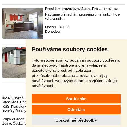
Pronájem provozovny Sushi, Pra ...
- [22.6. 2026]
Nabízíme přenechání pronájmu plně funkčního a
vybavenéh ...
Liberec - 460 15
Dohodou
Používáme soubory cookies
Přenechání, pronájem provozovn ...
- [12.6. 2026]
Přenechám, pronajmu zařízenou a plně
vybavenou provozov ...
Tyto webové stránky používají soubory cookies a
další sledovací nástroje s cílem vylepšení
Ostrava - 700 30
uživatelského prostředí, zobrazení
50 000 Kč
přizpůsobeného obsahu a reklam, analýzy
návštěvnosti webových stránek a zjištění zdroje
návštěvnosti.
©2026 Bazoš -
Inzerce, Bazar
Souhlasím
Nápověda
,
Dotazy
,
Hodnocení
,
Kontakt
,
Reklama
,
Podmínky
,
Ochrana údajů
,
RSS
,
Odmítám
Inzeráty Reality celkem:
50046
, za 24 hodin:
2424
Mapa kategorií
,
Nejvyhledávanější výrazy
Upravit mé předvolby
Země:
Česká republika
,
Slovensko
,
Polsko
,
Rakousko