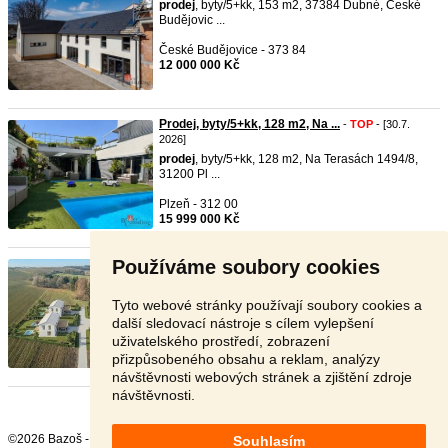
prodej
, byty/5+kk, 153 m2, 37384 Dubné, České
Budějovic ...
České Budějovice - 373 84
12 000 000 Kč
Prodej, byty/5+kk, 128 m2, Na ...
-
TOP
- [30.7.
2026]
prodej
, byty/5+kk, 128 m2, Na Terasách 1494/8,
31200 Pl ...
Plzeň - 312 00
15 999 000 Kč
Používáme soubory cookies
Prodej, byty/5+kk, 105 m2, K M ...
- [7.7. 2026]
prodej
, byty/5+kk, 105 m2, K Miškovci, 39801
Mirotice, ...
Tyto webové stránky používají soubory cookies a
další sledovací nástroje s cílem vylepšení
Písek - 398 01
uživatelského prostředí, zobrazení
8 280 000 Kč
přizpůsobeného obsahu a reklam, analýzy
návštěvnosti webových stránek a zjištění zdroje
návštěvnosti.
©2026 Bazoš -
Inzerce, Bazar
Souhlasím