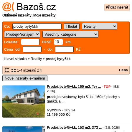
Přidat inzerát
Oblíbené inzeráty
,
Moje inzeráty
Co:
Lokalita:
Okolí:
km
Cena od:
- do:
Kč
Hlavní stránka
>
Reality
>
prodej byty5kk
Cena
1-4 inzerátů z 4
Nové inzeráty e-mailem
Prodej, byty/5+kk, 160 m2, Tyr ...
-
TOP
- [5.8.
2026]
prodej
novostavby, bytu 5+kk, 160m² plochy s
garáží, a ...
Nymburk - 289 24
11 499 000 Kč
Prodej, byty/5+kk, 153 m2, 373 ...
- [2.8. 2026]