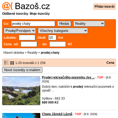
Přidat inzerát
Oblíbené inzeráty
,
Moje inzeráty
Co:
Lokalita:
Okolí:
km
Cena od:
- do:
Kč
Hlavní stránka
>
Reality
>
prodej chaty
Cena
1-20 inzerátů z 1 256
Nové inzeráty e-mailem
Prodej rekreačního pozemku Jes ...
-
TOP
- [9.8.
2026]
Dobrý den, nabízím k
prodej
i rekreační pozemek o
výměř ...
Vyškov - 683 33
680 000 Kč
Chata Jánské Lázně
-
TOP
- [9.8. 2026]