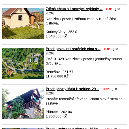
Zděná chata s krásnými výhledy ...
-
TOP
- [9.8.
2026]
Nabízím k
prodej
i zděnou chatu v klidné části
Ostrova, ...
Karlovy Vary - 363 01
1 540 000 Kč
Prodej dvou rekreačních chat s ...
-
TOP
- [9.8.
2026]
Ev.č. 01329 Nabízíme k
prodej
i jedinečný soubor
dvou sa ...
Benešov - 251 67
11 750 000 Kč
Prodej chaty Malá Hraštice, 29 ...
-
TOP
- [9.8.
2026]
Prodám rekreační dřevěnou chatu s ev. číslem na
zastavě ...
Příbram - 262 04
1 850 000 Kč