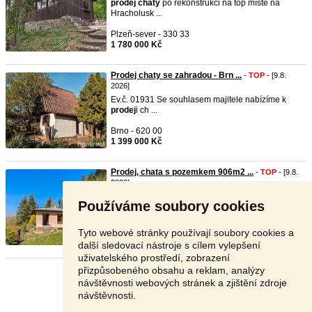
prodej
chaty
po rekonstrukci na top místě na
Hracholusk ...
Plzeň-sever - 330 33
1 780 000 Kč
Prodej chaty se zahradou - Brn ...
-
TOP
- [9.8.
2026]
Ev.č. 01931 Se souhlasem majitele nabízíme k
prodej
i ch ...
Brno - 620 00
1 399 000 Kč
Prodej, chata s pozemkem 906m2 ...
-
TOP
- [9.8.
2026]
Ev.č. 15594 Nabízím k
prodej
i rekreační chatu ve
Používáme soubory cookies
Stříbr ...
Praha - východ - 281 67
Tyto webové stránky používají soubory cookies a
3 295 000 Kč
další sledovací nástroje s cílem vylepšení
uživatelského prostředí, zobrazení
přizpůsobeného obsahu a reklam, analýzy
Stránka:
1
2
3
Další
návštěvnosti webových stránek a zjištění zdroje
návštěvnosti.