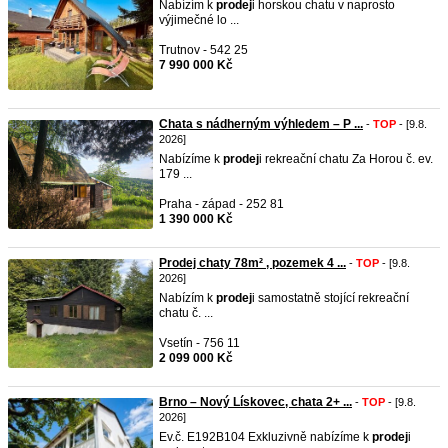
Nabízím k
prodej
i horskou chatu v naprosto
výjimečné lo ...
Trutnov - 542 25
7 990 000 Kč
Chata s nádherným výhledem – P ...
-
TOP
- [9.8.
2026]
Nabízíme k
prodej
i rekreační chatu Za Horou č. ev.
179 ...
Praha - západ - 252 81
1 390 000 Kč
Prodej chaty 78m² , pozemek 4 ...
-
TOP
- [9.8.
2026]
Nabízím k
prodej
i samostatně stojící rekreační
chatu č. ...
Vsetín - 756 11
2 099 000 Kč
Brno – Nový Lískovec, chata 2+ ...
-
TOP
- [9.8.
2026]
Ev.č. E192B104 Exkluzivně nabízíme k
prodej
i