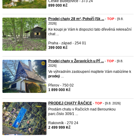
České Budějovice - 373 24
899 000 Kč
Prodej chaty 28 m², Pohoří (Sk ...
-
TOP
- [9.8.
2026]
Ke koupi je Vám k dispozici tato dřevěná rekreační
chat ...
Praha - západ - 254 01
399 000 Kč
Prodej chaty v Žeravicích u Př ...
-
TOP
- [9.8.
2026]
Ve výhradním zastoupení majitele Vám nabízíme k
prodej
i ...
Přerov - 750 02
1 899 000 Kč
PRODEJ CHATY ŘAČICE
-
TOP
- [9.8. 2026]
Prodám chatu v Račicích nad Berounkou
parc.číslo 309/1 ...
Rakovník - 270 24
2 499 999 Kč