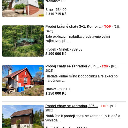
zrekonstru ...
Brno - 634 00
2 310 715 Kč
Prodej krásné chaty 3+1, Komor ...
-
TOP
- [9.8.
2026]
Tato exkluzivní nabídka představuje velmi
zajímavou pří ...
Frýdek - Místek - 739 53
2 100 000 Kč
Prodej chaty se zahradou v Jih ...
-
TOP
- [9.8.
2026]
Hledáte klidné místo k odpočinku a relaxaci po
náročném ...
Jihlava - 586 01
1 150 000 Kč
Prodej chaty se zahradou, 395 ...
-
TOP
- [9.8.
2026]
Nabízíme k
prodej
i chatu se zahradou v klidné a
vyhledá ...