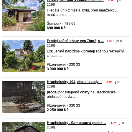
Prodej, zahrada s chatkou 383m ...
-
TOP
- [9.8.
2026]
Hledáte únik z města, bytu, před manželkou,
manželem, n ...
Šumperk - 789 69
690 000 Kč
Prodej zděné chaty cca 70m2, v ...
-
TOP
- [9.8.
2026]
Exkluzivně nabízíme k
prodej
i zděnou rekreační
chatu s ...
Plzeň-sever - 330 33
3 900 000 Kč
Hracholusky 194, chata u vody ...
-
TOP
- [9.8.
2026]
prodej
podsklepené
chaty
na Hracholuské
přehradě na vla ...
Plzeň-sever - 330 33
2 250 000 Kč
Hracholusky . Samostatná podsk ...
-
TOP
- [9.8.
2026]