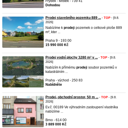
Frýdek - Místek - 739 41
Dohodou
Prodej stavebního pozemku 889 ...
-
TOP
- [9.8.
2026]
Nabízíme k
prodej
i pozemek o celkové ploše 889
m², kter ...
Praha 9 - 193 00
15 990 000 Kč
Prodej vodní plochy 3280 m² v ...
-
TOP
- [9.8.
2026]
Nabízím k přímému
prodej
i soubor pozemků v
katastrálním ...
Praha - východ - 250 83
Nabídněte
Prodej, obchodní prostor, 50 m ...
-
TOP
- [9.8.
2026]
Ev.č. 00189 Ve výhradním zastoupení vlastníka
nabízíme ...
Brno - 614 00
3 889 000 Kč