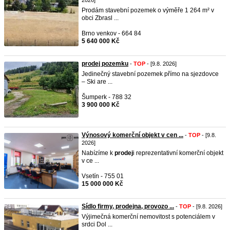
2026]
Prodám stavební pozemek o výměře 1 264 m² v
obci Zbrasl ...
Brno venkov - 664 84
5 640 000 Kč
prodej pozemku
-
TOP
- [9.8. 2026]
Jedinečný stavební pozemek přímo na sjezdovce
– Ski are ...
Šumperk - 788 32
3 900 000 Kč
Výnosový komerční objekt v cen ...
-
TOP
- [9.8.
2026]
Nabízíme k
prodej
i reprezentativní komerční objekt
v ce ...
Vsetín - 755 01
15 000 000 Kč
Sídlo firmy, prodejna, provozo ...
-
TOP
- [9.8. 2026]
Výjimečná komerční nemovitost s potenciálem v
srdci Dol ...