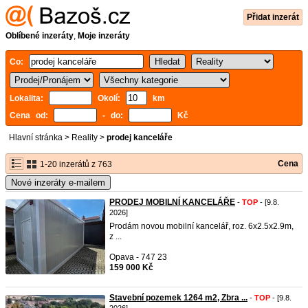
Přidat inzerát
Oblíbené inzeráty
,
Moje inzeráty
Co:
Lokalita:
Okolí:
km
Cena od:
- do:
Kč
Hlavní stránka
>
Reality
>
prodej kanceláře
Cena
1-20 inzerátů z 763
Nové inzeráty e-mailem
PRODEJ MOBILNÍ KANCELÁŘE
-
TOP
- [9.8.
2026]
Prodám novou mobilní kancelář, roz. 6x2.5x2.9m,
z ...
Opava - 747 23
159 000 Kč
Stavební pozemek 1264 m2, Zbra ...
-
TOP
- [9.8.