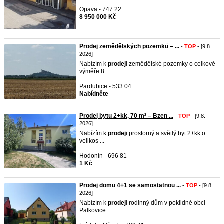
Opava - 747 22
8 950 000 Kč
Prodej zemědělských pozemků – ...
-
TOP
- [9.8.
2026]
Nabízím k
prodej
i zemědělské pozemky o celkové
výměře 8 ...
Pardubice - 533 04
Nabídněte
Prodej bytu 2+kk, 70 m² – Bzen ...
-
TOP
- [9.8.
2026]
Nabízím k
prodej
i prostorný a světlý byt 2+kk o
velikos ...
Hodonín - 696 81
1 Kč
Prodej domu 4+1 se samostatnou ...
-
TOP
- [9.8.
2026]
Nabízím k
prodej
i rodinný dům v poklidné obci
Palkovice ...