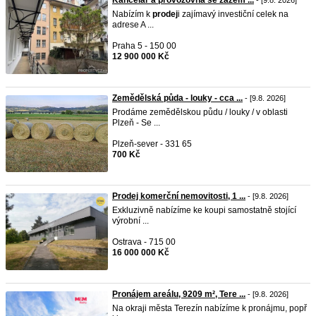
Kancelář a provozovna se zázem ...
- [9.8. 2026]
Nabízím k
prodej
i zajímavý investiční celek na
adrese A ...
Praha 5 - 150 00
12 900 000 Kč
Zemědělská půda - louky - cca ...
- [9.8. 2026]
Prodáme zemědělskou půdu / louky / v oblasti
Plzeň - Se ...
Plzeň-sever - 331 65
700 Kč
Prodej komerční nemovitosti, 1 ...
- [9.8. 2026]
Exkluzivně nabízíme ke koupi samostatně stojící
výrobní ...
Ostrava - 715 00
16 000 000 Kč
Pronájem areálu, 9209 m², Tere ...
- [9.8. 2026]
Na okraji města Terezín nabízíme k pronájmu, popř