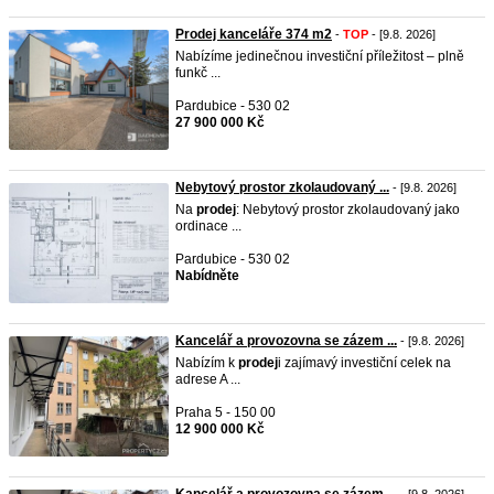
Prodej kanceláře 374 m2
-
TOP
- [9.8. 2026]
Nabízíme jedinečnou investiční příležitost – plně
funkč ...
Pardubice - 530 02
27 900 000 Kč
Nebytový prostor zkolaudovaný ...
- [9.8. 2026]
Na
prodej
: Nebytový prostor zkolaudovaný jako
ordinace ...
Pardubice - 530 02
Nabídněte
Kancelář a provozovna se zázem ...
- [9.8. 2026]
Nabízím k
prodej
i zajímavý investiční celek na
adrese A ...
Praha 5 - 150 00
12 900 000 Kč