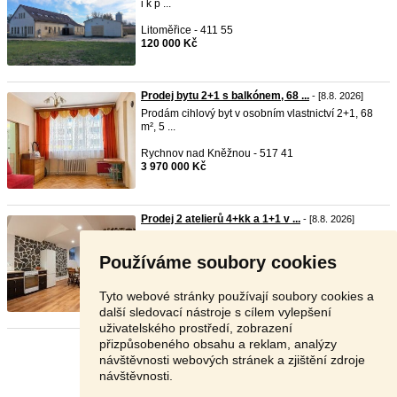
i k p ...
Litoměřice - 411 55
120 000 Kč
Prodej bytu 2+1 s balkónem, 68 ...
- [8.8. 2026]
Prodám cihlový byt v osobním vlastnictví 2+1, 68
m², 5 ...
Rychnov nad Kněžnou - 517 41
3 970 000 Kč
Prodej 2 atelierů 4+kk a 1+1 v ...
- [8.8. 2026]
prodej
2 atelierů v centru Slavkova u Brna Nabízím
k ...
Používáme soubory cookies
Vyškov - 684 01
4 490 000 Kč
Tyto webové stránky používají soubory cookies a
další sledovací nástroje s cílem vylepšení
uživatelského prostředí, zobrazení
přizpůsobeného obsahu a reklam, analýzy
Stránka:
1
2
3
Další
návštěvnosti webových stránek a zjištění zdroje
návštěvnosti.