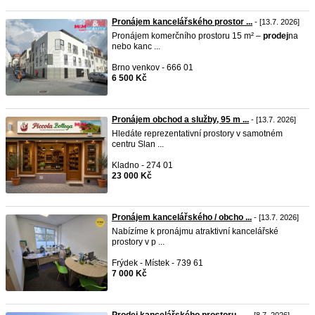
Pronájem kancelářského prostor ...
- [13.7. 2026]
Pronájem komerčního prostoru 15 m² –
prodej
na
nebo kanc ...
Brno venkov - 666 01
6 500 Kč
Pronájem obchod a služby, 95 m ...
- [13.7. 2026]
Hledáte reprezentativní prostory v samotném
centru Slan ...
Kladno - 274 01
23 000 Kč
Pronájem kancelářského / obcho ...
- [13.7. 2026]
Nabízíme k pronájmu atraktivní kancelářské
prostory v p ...
Frýdek - Místek - 739 61
7 000 Kč