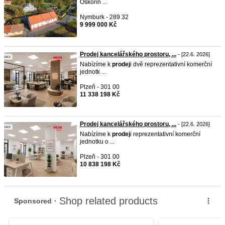
Oskořín ...
Nymburk - 289 32
9 999 000 Kč
Prodej kancelářského prostoru, ...
- [22.6. 2026]
Nabízíme k
prodej
i dvě reprezentativní komerční
jednotk ...
Plzeň - 301 00
11 338 198 Kč
Prodej kancelářského prostoru, ...
- [22.6. 2026]
Nabízíme k
prodej
i reprezentativní komerční
jednotku o ...
Plzeň - 301 00
10 838 198 Kč