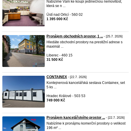
Nabízíme Vám ke koupi jedinečnou nemovitost,
která se n ...
Ústí nad Orlicí - 560 02
1 395 000 Kč
Pronájem obchodních prostor, 1 ...
- [25.7. 2026]
Hledáte obchodní prostory na prestižní adrese s
maximál ...
Liberec - 460 15
31 500 Kč
CONTAINEX
- [22.7. 2026]
Kontejnerová kancelářská sestava Containex, set
5 ks ...
Hradec Králové - 503 53
749 000 Kč
Pronájem kancelářského prostor ...
- [22.7. 2026]
Nabízíme k pronájmu komerční prostory o velikost
196 m² ...