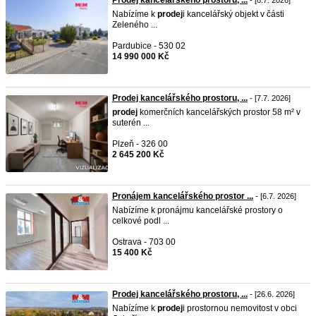
Prodej kancelářského prostoru, ...
- [8.7. 2026]
Nabízíme k
prodej
i kancelářský objekt v části
Zeleného ...
Pardubice - 530 02
14 990 000 Kč
Prodej kancelářského prostoru, ...
- [7.7. 2026]
prodej
komerčních kancelářských prostor 58 m² v
suterén ...
Plzeň - 326 00
2 645 200 Kč
Pronájem kancelářského prostor ...
- [6.7. 2026]
Nabízíme k pronájmu kancelářské prostory o
celkové podl ...
Ostrava - 703 00
15 400 Kč
Prodej kancelářského prostoru, ...
- [26.6. 2026]
Nabízíme k
prodej
i prostornou nemovitost v obci