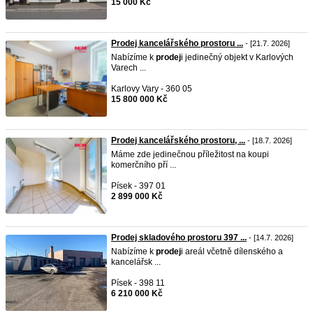
15 000 Kč
Prodej kancelářského prostoru ...
- [21.7. 2026]
Nabízíme k
prodej
i jedinečný objekt v Karlových
Varech ...
Karlovy Vary - 360 05
15 800 000 Kč
Prodej kancelářského prostoru, ...
- [18.7. 2026]
Máme zde jedinečnou příležitost na koupi
komerčního pří ...
Písek - 397 01
2 899 000 Kč
Prodej skladového prostoru 397 ...
- [14.7. 2026]
Nabízíme k
prodej
i areál včetně dílenského a
kancelářsk ...
Písek - 398 11
6 210 000 Kč