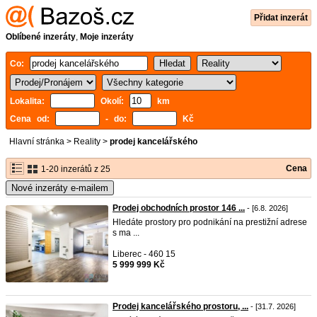
Přidat inzerát
Oblíbené inzeráty
,
Moje inzeráty
Co:
Lokalita:
Okolí:
km
Cena od:
- do:
Kč
Hlavní stránka
>
Reality
>
prodej kancelářského
Cena
1-20 inzerátů z 25
Nové inzeráty e-mailem
Prodej obchodních prostor 146 ...
- [6.8. 2026]
Hledáte prostory pro podnikání na prestižní adrese
s ma ...
Liberec - 460 15
5 999 999 Kč
Prodej kancelářského prostoru, ...
- [31.7. 2026]