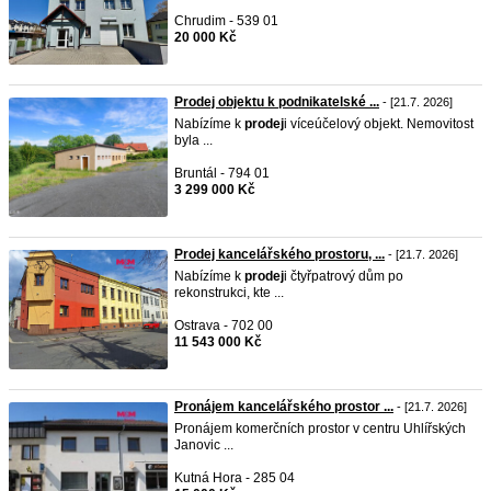
Chrudim - 539 01
20 000 Kč
Prodej objektu k podnikatelské ...
- [21.7. 2026]
Nabízíme k
prodej
i víceúčelový objekt. Nemovitost
byla ...
Bruntál - 794 01
3 299 000 Kč
Prodej kancelářského prostoru, ...
- [21.7. 2026]
Nabízíme k
prodej
i čtyřpatrový dům po
rekonstrukci, kte ...
Ostrava - 702 00
11 543 000 Kč
Pronájem kancelářského prostor ...
- [21.7. 2026]
Pronájem komerčních prostor v centru Uhlířských
Janovic ...
Kutná Hora - 285 04