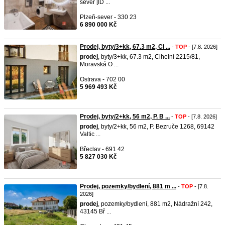
sever [ID ...
Plzeň-sever - 330 23
6 890 000 Kč
Prodej, byty/3+kk, 67.3 m2, Ci ...
-
TOP
- [7.8. 2026]
prodej
, byty/3+kk, 67.3 m2, Cihelní 2215/81,
Moravská O ...
Ostrava - 702 00
5 969 493 Kč
Prodej, byty/2+kk, 56 m2, P. B ...
-
TOP
- [7.8. 2026]
prodej
, byty/2+kk, 56 m2, P. Bezruče 1268, 69142
Valtic ...
Břeclav - 691 42
5 827 030 Kč
Prodej, pozemky/bydlení, 881 m ...
-
TOP
- [7.8.
2026]
prodej
, pozemky/bydlení, 881 m2, Nádražní 242,
43145 Bř ...