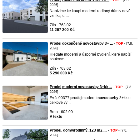
Prodej rodinného domu 5+kk Zlí ...
-
TOP
- [7.8.
2026]
Nabízíme ke koupi moderní rodinný dům v nově
vznikající ...
Zlín - 763 02
11 267 200 Kč
Prodej dokončené novostavby 3+ ...
-
TOP
- [7.8.
2026]
Hledáte moderní a úsporné bydlení, které nabízí
soukrom ...
Zlín - 763 62
5 290 000 Kč
Prodej moderní novostavby 3+kk ...
-
TOP
- [7.8.
2026]
Ev.č. 00377
prodej
moderní
novostavby
3+kk o
celkové vý ...
Brno - 602 00
V textu
Prodej, domy/rodinný, 123 m2, ...
-
TOP
- [7.8.
2026]