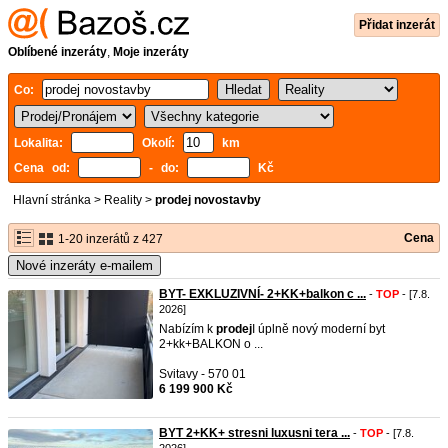
Přidat inzerát
Oblíbené inzeráty
,
Moje inzeráty
Co:
Lokalita:
Okolí:
km
Cena od:
- do:
Kč
Hlavní stránka
>
Reality
>
prodej novostavby
Cena
1-20 inzerátů z 427
Nové inzeráty e-mailem
BYT- EXKLUZIVNÍ- 2+KK+balkon c ...
-
TOP
- [7.8.
2026]
Nabízím k
prodej
I úplně nový moderní byt
2+kk+BALKON o ...
Svitavy - 570 01
6 199 900 Kč
BYT 2+KK+ stresni luxusni tera ...
-
TOP
- [7.8.