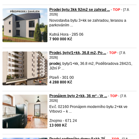
Prodej bytu 3kk 92m2 se zahrad ...
-
TOP
- [7.8.
2026]
Novostavba bytu 3+kk se zahradou, terasou a
parkováním ...
Kutná Hora - 285 06
7 900 000 Kč
Prodej, byty/1+kk, 36.8 m2, Po ...
-
TOP
- [7.8.
2026]
prodej
, byty/1+kk, 36.8 m2, Poděbradova 2842/1,
Jižní P ...
Plzeň - 301 00
4 288 800 Kč
Pronájem byty 2+kk, 36 m² - Vr ...
-
TOP
- [7.8.
2026]
Ev.č. 02160 Pronájem moderního bytu 2+kk ve
Vrbovci – k ...
Znojmo - 671 24
13 000 Kč