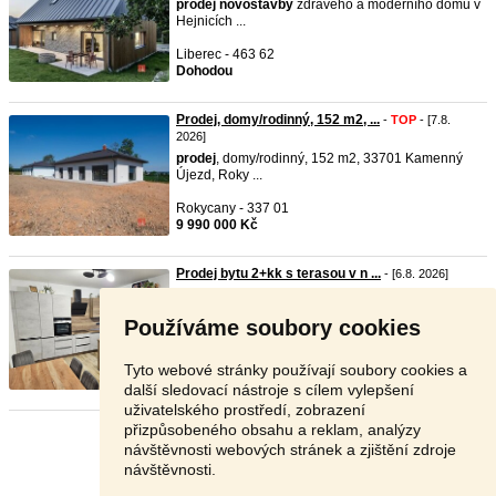
prodej
novostavby
zdravého a moderního domu v
Hejnicích ...
Liberec - 463 62
Dohodou
Prodej, domy/rodinný, 152 m2, ...
-
TOP
- [7.8.
2026]
prodej
, domy/rodinný, 152 m2, 33701 Kamenný
Újezd, Roky ...
Rokycany - 337 01
9 990 000 Kč
Prodej bytu 2+kk s terasou v n ...
- [6.8. 2026]
Nabízíme do
prodej
e velmi pěkný byt v osobním
vlastnict ...
Používáme soubory cookies
Karlovy Vary - 360 10
6 990 000 Kč
Tyto webové stránky používají soubory cookies a
další sledovací nástroje s cílem vylepšení
uživatelského prostředí, zobrazení
přizpůsobeného obsahu a reklam, analýzy
Stránka:
1
2
3
Další
návštěvnosti webových stránek a zjištění zdroje
návštěvnosti.