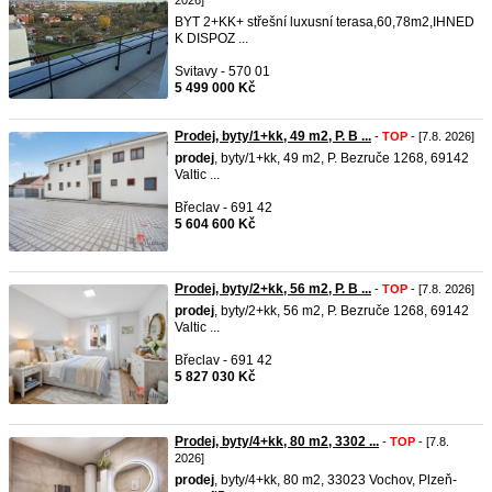
2026]
BYT 2+KK+ střešní luxusní terasa,60,78m2,IHNED
K DISPOZ ...
Svitavy - 570 01
5 499 000 Kč
Prodej, byty/1+kk, 49 m2, P. B ...
-
TOP
- [7.8. 2026]
prodej
, byty/1+kk, 49 m2, P. Bezruče 1268, 69142
Valtic ...
Břeclav - 691 42
5 604 600 Kč
Prodej, byty/2+kk, 56 m2, P. B ...
-
TOP
- [7.8. 2026]
prodej
, byty/2+kk, 56 m2, P. Bezruče 1268, 69142
Valtic ...
Břeclav - 691 42
5 827 030 Kč
Prodej, byty/4+kk, 80 m2, 3302 ...
-
TOP
- [7.8.
2026]
prodej
, byty/4+kk, 80 m2, 33023 Vochov, Plzeň-