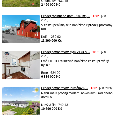
Chomutov - 431 45
2 490 000 Kč
Prodej rodinného domu 180 m², ...
-
TOP
- [7.8.
2026]
V zastoupení majitele nabízíme k
prodej
i prostorný
rodi ...
Kolín - 280 02
11 390 000 Kč
Prodej novostavby bytu 2+kk s ...
-
TOP
- [7.8.
2026]
Ev.č. 00191 Exkluzivně nabízíme ke koupi světlý
byt o d ...
Brno - 624 00
6 889 000 Kč
Prodej novostavby Pustějov I, ...
-
TOP
- [7.8. 2026]
Nabízíme k
prodej
i moderní novostavbu rodinného
domu o ...
Nový Jičín - 742 43
10 690 000 Kč