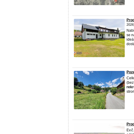
Prod
2026
Nab
se n
ideá
dost
Poze
Celk
(bez
rekr
stro
Prod
Ev.č