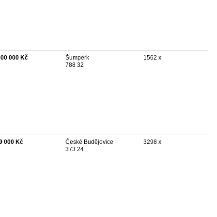
900 000 Kč
Šumperk
1562 x
788 32
9 000 Kč
České Budějovice
3298 x
373 24