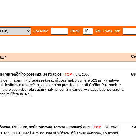
Lokalita:
Okolí:
km Cena od:
Ce
 817
ej rekreačního pozemku Jestřabice
68
-
TOP
- [6.8. 2026]
ý den, nabízím k
prodej
i
rekreační
pozemek o výměře 523 m² v chatové
sti Jestřabice u Koryčan, v malebném prostředí pohoří Chřiby. Pozemek je
ný pro výstavbu
rekreační
chaty, přičemž možnost výstavby byla potvrzena
ebním úřadem. Na ...
šovka, RD 5+kk, dvůr, zahrada, terasa – rodinný dům
7 
-
TOP
- [6.8. 2026]
. E1441B001 Hledáte místo, kde si můžete užívat klid venkova, soukromí