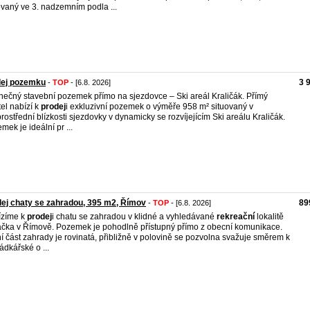
ovaný ve 3. nadzemním podla ...
dej pozemku
3 
-
TOP
- [6.8. 2026]
nečný stavební pozemek přímo na sjezdovce – Ski areál Kraličák. Přímý
tel nabízí k
prodej
i exkluzivní pozemek o výměře 958 m² situovaný v
rostřední blízkosti sjezdovky v dynamicky se rozvíjejícím Ski areálu Kraličák.
mek je ideální pr ...
ej chaty se zahradou, 395 m2, Římov
89
-
TOP
- [6.8. 2026]
ízíme k
prodej
i chatu se zahradou v klidné a vyhledávané
rekreační
lokalitě
čka v Římově. Pozemek je pohodlně přístupný přímo z obecní komunikace.
í část zahrady je rovinatá, přibližně v polovině se pozvolna svažuje směrem k
ádkářské o ...