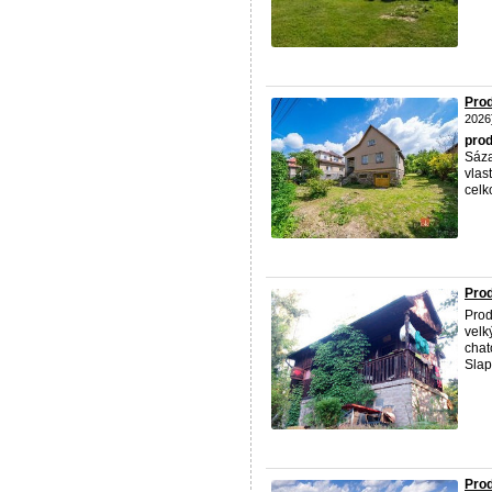
Prod
2026
prod
Sáza
vlas
celk
Prod
Pro
velk
chat
Slap
Prod