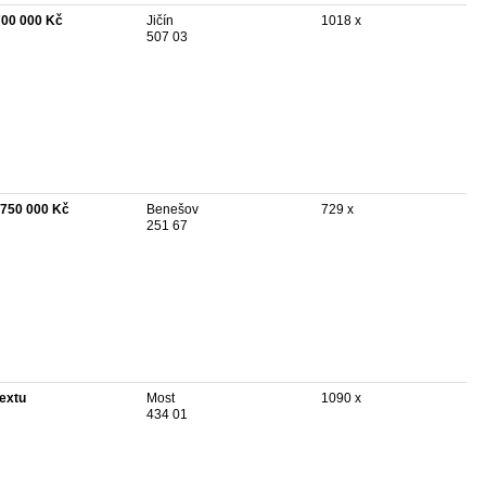
700 000 Kč
Jičín
1018 x
507 03
 750 000 Kč
Benešov
729 x
251 67
textu
Most
1090 x
434 01