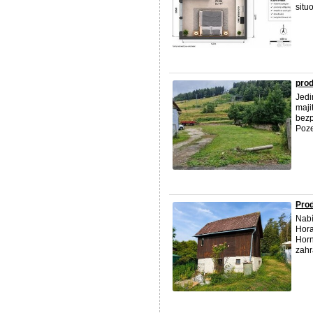
situ
pro
Jedi
maji
bezp
Poze
Prod
Nab
Hora
Horn
zahr