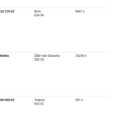
310 715 Kč
Brno
6667 x
634 00
hodou
Žďár nad Sázavou
10230 x
592 03
490 000 Kč
Trutnov
597 x
542 01