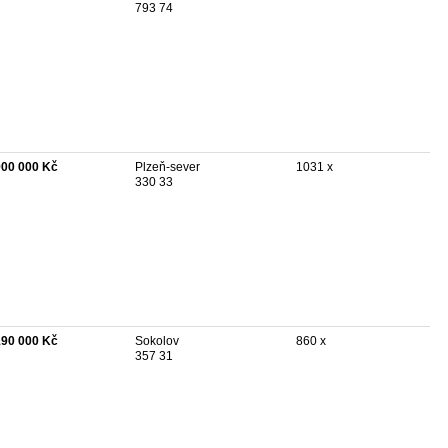
793 74
900 000 Kč
Plzeň-sever
1031 x
330 33
190 000 Kč
Sokolov
860 x
357 31