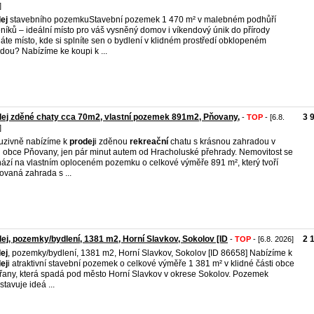
]
ej
stavebního pozemkuStavební pozemek 1 470 m² v malebném podhůří
níků – ideální místo pro váš vysněný domov i víkendový únik do přírody
áte místo, kde si splníte sen o bydlení v klidném prostředí obklopeném
odou? Nabízíme ke koupi k ...
ej zděné chaty cca 70m2, vlastní pozemek 891m2, Pňovany,
3 
-
TOP
- [6.8.
]
uzivně nabízíme k
prodej
i zděnou
rekreační
chatu s krásnou zahradou v
i obce Pňovany, jen pár minut autem od Hracholuské přehrady. Nemovitost se
ází na vlastním oploceném pozemku o celkové výměře 891 m², který tvoří
ovaná zahrada s ...
ej, pozemky/bydlení, 1381 m2, Horní Slavkov, Sokolov [ID
2 
-
TOP
- [6.8. 2026]
ej
, pozemky/bydlení, 1381 m2, Horní Slavkov, Sokolov [ID 86658] Nabízíme k
ej
i atraktivní stavební pozemek o celkové výměře 1 381 m² v klidné části obce
řany, která spadá pod město Horní Slavkov v okrese Sokolov. Pozemek
stavuje ideá ...