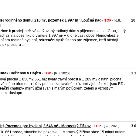
ej rodinného domu, 210 m², pozemek 1 997 m², Loučná nad
10
-
TOP
- [6.8.
]
ízíme k
prodej
i pečlivě udržovaný rodinný dům s příjemnou atmosférou, který
achází na pozemku o výměře 1 997 m² v klidné části obce. Nemovitost je
lní pro rodinné bydlení,
rekreační
využití nebo pro zájemce, kteří hledají
atek prostoru ...
mek Oldřichov v Hájích
1 
-
TOP
- [6.8. 2026]
ová plocha 1 850m2 561 m2 trvalý travní porost a 1 289 m2 ostatní plocha
 věcného břemene) leží v proluce zastavěného území v jehož okolí jsou RD a
eační
chalupy- mírný jižní svah s malým potůčkem, zelení a vzrostlým
mem- dostupn ...
ej, Pozemek pro bydlení, 3 646 m² - Moravský Žižkov
3 
-
TOP
- [6.8. 2026]
. 01861
prodej
stavebního pozemku – Moravský Žižkov obec 15 minut autem