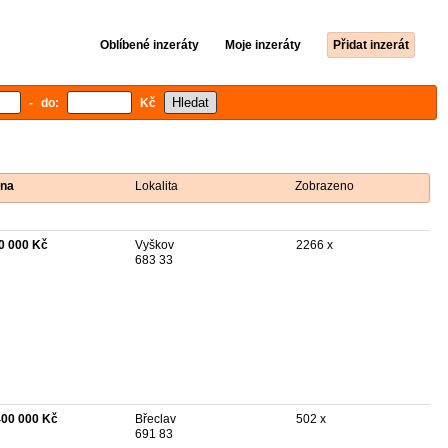
Oblíbené inzeráty
Moje inzeráty
Přidat inzerát
- do:
Kč
na
Lokalita
Zobrazeno
0 000 Kč
Vyškov
2266 x
683 33
400 000 Kč
Břeclav
502 x
691 83