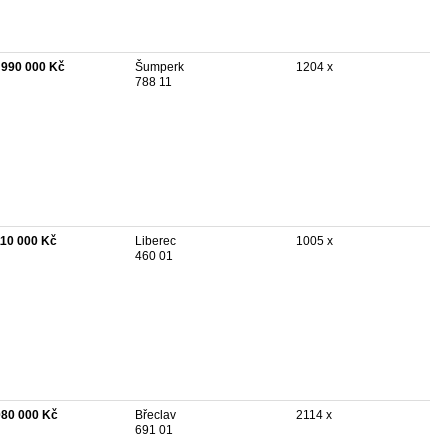
 990 000 Kč
Šumperk
1204 x
788 11
110 000 Kč
Liberec
1005 x
460 01
080 000 Kč
Břeclav
2114 x
691 01