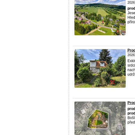
2026
prod
Jese
Hled
přír
Prod
2026
Exkl
srdc
nach
udrž
Prod
prod
prod
Boší
před