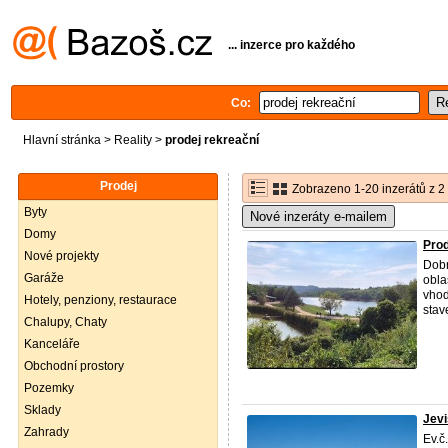
... inzerce pro každého
Co:
Hlavní stránka
>
Reality
>
prodej rekreační
Prodej
Zobrazeno 1-20 inzerátů z 2
Byty
Nové inzeráty e-mailem
Domy
Prod
Nové projekty
Dobr
Garáže
obla
vhod
Hotely, penziony, restaurace
stav
Chalupy, Chaty
Kanceláře
Obchodní prostory
Pozemky
Sklady
Jevi
Zahrady
Ev.č