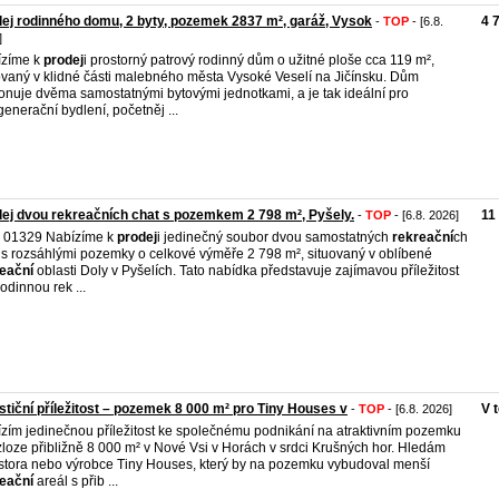
ej rodinného domu, 2 byty, pozemek 2837 m², garáž, Vysok
4 
-
TOP
- [6.8.
]
ízíme k
prodej
i prostorný patrový rodinný dům o užitné ploše cca 119 m²,
ovaný v klidné části malebného města Vysoké Veselí na Jičínsku. Dům
onuje dvěma samostatnými bytovými jednotkami, a je tak ideální pro
generační bydlení, početněj ...
ej dvou rekreačních chat s pozemkem 2 798 m², Pyšely.
11
-
TOP
- [6.8. 2026]
. 01329 Nabízíme k
prodej
i jedinečný soubor dvou samostatných
rekreační
ch
 s rozsáhlými pozemky o celkové výměře 2 798 m², situovaný v oblíbené
eační
oblasti Doly v Pyšelích. Tato nabídka představuje zajímavou příležitost
rodinnou rek ...
stiční příležitost – pozemek 8 000 m² pro Tiny Houses v
V 
-
TOP
- [6.8. 2026]
zím jedinečnou příležitost ke společnému podnikání na atraktivním pozemku
zloze přibližně 8 000 m² v Nové Vsi v Horách v srdci Krušných hor. Hledám
stora nebo výrobce Tiny Houses, který by na pozemku vybudoval menší
eační
areál s přib ...