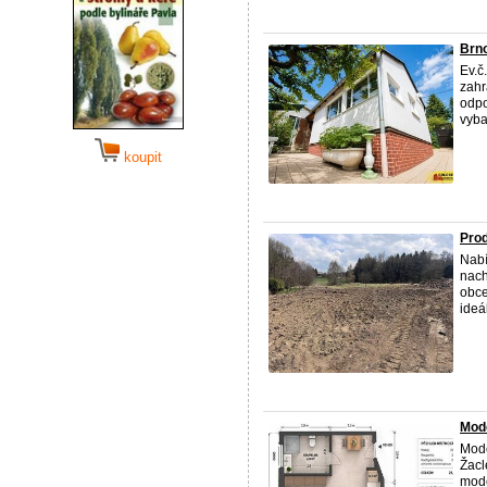
Brno
Ev.č
zahr
odpo
vyba
koupit
Prod
Nab
nach
obce
ideál
Mod
Mode
Žacl
mode