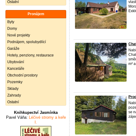
Ostatní
vlas
Mora
Exkl
Pronájem
Byty
Domy
Nové projekty
Podnájem, spolubydlící
Chat
Garáže
Nab
Chat
Hotely, penziony, restaurace
směr
Ubytování
m² a
Kanceláře
Obchodní prostory
Pozemky
Sklady
Zahrady
Prod
Ostatní
Nab
poze
se n
Knihkupectví Jasmínka
zájem
Pavel Váňa:
Léčivé stromy a keře
I.