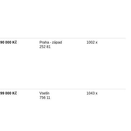
390 000 Kč
Praha - západ
1002 x
252 81
099 000 Kč
Vsetín
1043 x
756 11