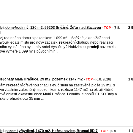
ej, domy/rodinný, 120 m2, 59203 Sněžné, Žďár nad Sázavou
2 
-
TOP
- [6.8.
]
ej
rodinného domu s pozemkem 1 099 m² – Sněžné, okres Žďár nad
vouHledáte místo pro nový začátek,
rekreační
chalupu nebo realizaci
tního vysněného bydlení v srdci Vysočiny? Nabízíme k
prodej
i pozemek o
ové výměře 1 099 m² s původním r ...
ej chaty Malá Hraštice, 29 m2, pozemek 1147 m2
1 
-
TOP
- [6.8. 2026]
dám
rekreační
dřevěnou chatu s ev. číslem na zastavěné ploše 29 m2, s
ým vlastním zalesněným pozemkem o rozloze 1147 m2 na okraji klidné
ové oblasti v katastru obce Malá Hraštice. Lokalita je poblíž CHKO Brdy a
ské přehrady, cca 35 min ...
ej, pozemky/bydlení, 1470 m2, Heřmanovice, Bruntál [ID 7
1 
-
TOP
- [6.8.