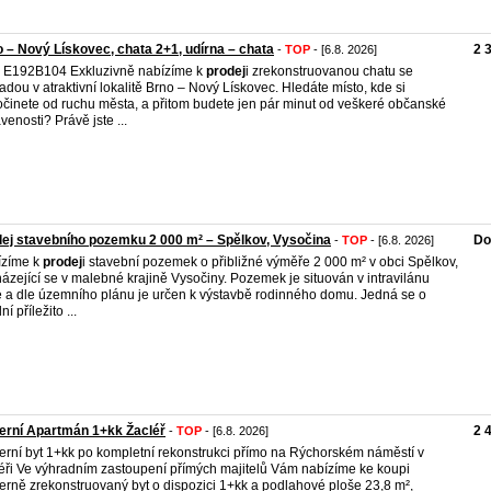
 – Nový Lískovec, chata 2+1, udírna – chata
2 
-
TOP
- [6.8. 2026]
. E192B104 Exkluzivně nabízíme k
prodej
i zrekonstruovanou chatu se
adou v atraktivní lokalitě Brno – Nový Lískovec. Hledáte místo, kde si
činete od ruchu města, a přitom budete jen pár minut od veškeré občanské
venosti? Právě jste ...
ej stavebního pozemku 2 000 m² – Spělkov, Vysočina
Do
-
TOP
- [6.8. 2026]
ízíme k
prodej
i stavební pozemek o přibližné výměře 2 000 m² v obci Spělkov,
ázející se v malebné krajině Vysočiny. Pozemek je situován v intravilánu
 a dle územního plánu je určen k výstavbě rodinného domu. Jedná se o
ní příležito ...
erní Apartmán 1+kk Žacléř
2 
-
TOP
- [6.8. 2026]
rní byt 1+kk po kompletní rekonstrukci přímo na Rýchorském náměstí v
éři Ve výhradním zastoupení přímých majitelů Vám nabízíme ke koupi
rně zrekonstruovaný byt o dispozici 1+kk a podlahové ploše 23,8 m²,