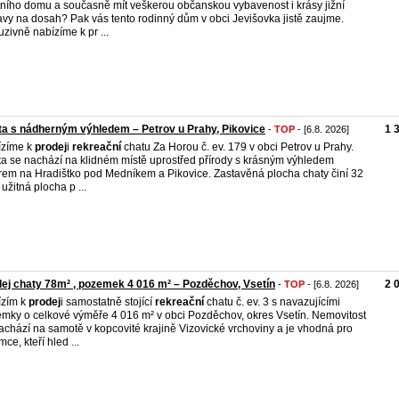
tního domu a současně mít veškerou občanskou vybavenost i krásy jižní
vy na dosah? Pak vás tento rodinný dům v obci Jevišovka jistě zaujme.
uzivně nabízíme k pr ...
a s nádherným výhledem – Petrov u Prahy, Pikovice
1 
-
TOP
- [6.8. 2026]
ízíme k
prodej
i
rekreační
chatu Za Horou č. ev. 179 v obci Petrov u Prahy.
a se nachází na klidném místě uprostřed přírody s krásným výhledem
em na Hradištko pod Medníkem a Pikovice. Zastavěná plocha chaty činí 32
 užitná plocha p ...
ej chaty 78m² , pozemek 4 016 m² – Pozděchov, Vsetín
2 
-
TOP
- [6.8. 2026]
ízím k
prodej
i samostatně stojící
rekreační
chatu č. ev. 3 s navazujícími
mky o celkové výměře 4 016 m² v obci Pozděchov, okres Vsetín. Nemovitost
achází na samotě v kopcovité krajině Vizovické vrchoviny a je vhodná pro
ce, kteří hled ...