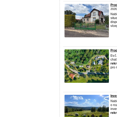
Prod
2026
Nab
situ
disp
více
Prod
Ev.č
chat
rekr
pro 
Inve
Nabí
o ro
inve
rekr