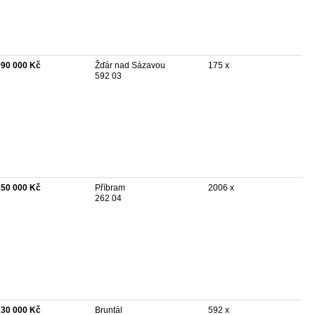
990 000 Kč
Žďár nad Sázavou
175 x
592 03
850 000 Kč
Příbram
2006 x
262 04
130 000 Kč
Bruntál
592 x