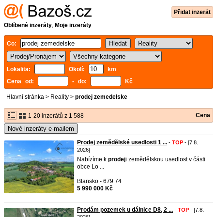
Přidat inzerát
Oblíbené inzeráty
,
Moje inzeráty
Co:
Lokalita:
Okolí:
km
Cena od:
- do:
Kč
Hlavní stránka
>
Reality
>
prodej zemedelske
Cena
1-20 inzerátů z 1 588
Nové inzeráty e-mailem
Prodej zemědělské usedlosti 1 ...
-
TOP
- [7.8.
2026]
Nabízíme k
prodej
i zemědělskou usedlost v části
obce Lo ...
Blansko - 679 74
5 990 000 Kč
Prodám pozemek u dálnice D8, 2 ...
-
TOP
- [7.8.