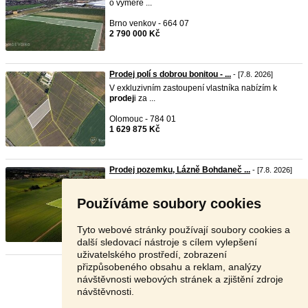
o výměře ...
Brno venkov - 664 07
2 790 000 Kč
Prodej polí s dobrou bonitou - ...
- [7.8. 2026]
V exkluzivním zastoupení vlastníka nabízím k
prodej
i za ...
Olomouc - 784 01
1 629 875 Kč
Prodej pozemku, Lázně Bohdaneč ...
- [7.8. 2026]
prodej
zemědělských pozemků 2,6 ha v obci
Lázně Bohdane ...
Používáme soubory cookies
Pardubice - 533 41
1 490 000 Kč
Tyto webové stránky používají soubory cookies a
další sledovací nástroje s cílem vylepšení
uživatelského prostředí, zobrazení
přizpůsobeného obsahu a reklam, analýzy
Stránka:
1
2
3
Další
návštěvnosti webových stránek a zjištění zdroje
návštěvnosti.