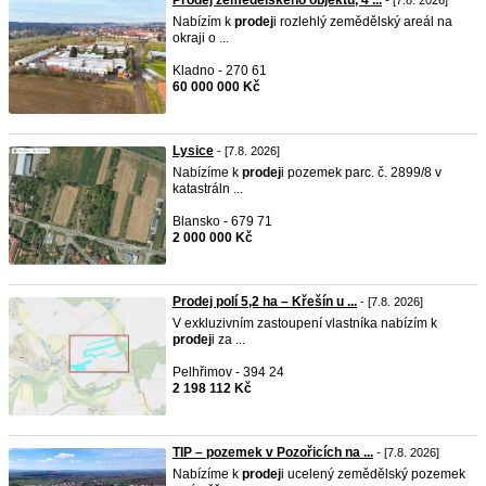
Prodej zemědělského objektu, 4 ...
- [7.8. 2026]
Nabízím k
prodej
i rozlehlý zemědělský areál na
okraji o ...
Kladno - 270 61
60 000 000 Kč
Lysice
- [7.8. 2026]
Nabízíme k
prodej
i pozemek parc. č. 2899/8 v
katastráln ...
Blansko - 679 71
2 000 000 Kč
Prodej polí 5,2 ha – Křešín u ...
- [7.8. 2026]
V exkluzivním zastoupení vlastníka nabízím k
prodej
i za ...
Pelhřimov - 394 24
2 198 112 Kč
TIP – pozemek v Pozořicích na ...
- [7.8. 2026]
Nabízíme k
prodej
i ucelený zemědělský pozemek