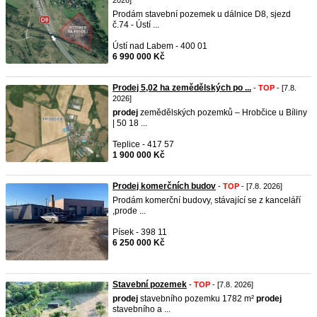
2026]
Prodám stavební pozemek u dálnice D8, sjezd
č.74 - Ústí ...
Ústí nad Labem - 400 01
6 990 000 Kč
Prodej 5,02 ha zemědělských po ...
-
TOP
- [7.8.
2026]
prodej
zemědělských pozemků – Hrobčice u Bíliny
| 50 18 ...
Teplice - 417 57
1 900 000 Kč
Prodej komerčních budov
-
TOP
- [7.8. 2026]
Prodám komerční budovy, stávající se z kanceláří
,prode ...
Písek - 398 11
6 250 000 Kč
Stavební pozemek
-
TOP
- [7.8. 2026]
prodej
stavebního pozemku 1782 m²
prodej
stavebního a ...