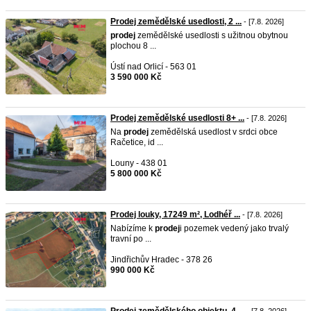
Prodej zemědělské usedlosti, 2 ...
- [7.8. 2026]
prodej
zemědělské usedlosti s užitnou obytnou
plochou 8 ...
Ústí nad Orlicí - 563 01
3 590 000 Kč
Prodej zemědělské usedlosti 8+ ...
- [7.8. 2026]
Na
prodej
zemědělská usedlost v srdci obce
Račetice, id ...
Louny - 438 01
5 800 000 Kč
Prodej louky, 17249 m², Lodhéř ...
- [7.8. 2026]
Nabízíme k
prodej
i pozemek vedený jako trvalý
travní po ...
Jindřichův Hradec - 378 26
990 000 Kč