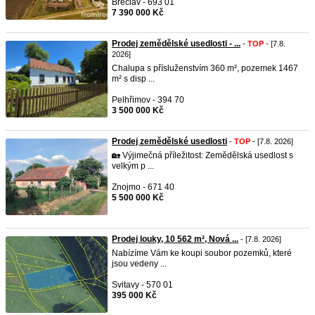
Břeclav - 693 01
7 390 000 Kč
Prodej zemědělské usedlosti - ...
-
TOP
- [7.8.
2026]
Chalupa s přísluženstvím 360 m², pozemek 1467
m² s disp ...
Pelhřimov - 394 70
3 500 000 Kč
Prodej zemědělské usedlosti
-
TOP
- [7.8. 2026]
🏡 Výjimečná příležitost: Zemědělská usedlost s
velkým p ...
Znojmo - 671 40
5 500 000 Kč
Prodej louky, 10 562 m², Nová ...
- [7.8. 2026]
Nabízíme Vám ke koupi soubor pozemků, které
jsou vedeny ...
Svitavy - 570 01
395 000 Kč