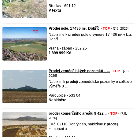
Břeclav - 691 12
V textu
Prodej pole, 17436 m², Dobříč
-
TOP
- [7.8. 2026]
Nabízíme k
prodej
i pole o výměře 17 436 m² v k.ú.
Dobří ...
Praha - západ - 252 25
1 899 999 Kč
Prodej zemědělských pozemků – ...
-
TOP
- [7.8.
2026]
Nabízím k
prodej
i zemědělské pozemky o celkové
výměře 8 ...
Pardubice - 533 04
Nabídněte
prodej komerčního areálu 9 422 ...
-
TOP
- [7.8.
2026]
Ev.č. 02110 Dobrý den, nabízíme k
prodej
i
komerční a ...