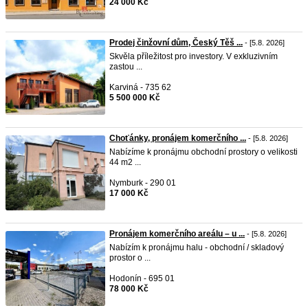
24 000 Kč
Prodej činžovní dům, Český Těš ...
- [5.8. 2026]
Skvěla příležitost pro investory. V exkluzivním
zastou ...
Karviná - 735 62
5 500 000 Kč
Choťánky, pronájem komerčního ...
- [5.8. 2026]
Nabízíme k pronájmu obchodní prostory o velikosti
44 m2 ...
Nymburk - 290 01
17 000 Kč
Pronájem komerčního areálu – u ...
- [5.8. 2026]
Nabízím k pronájmu halu - obchodní / skladový
prostor o ...
Hodonín - 695 01
78 000 Kč