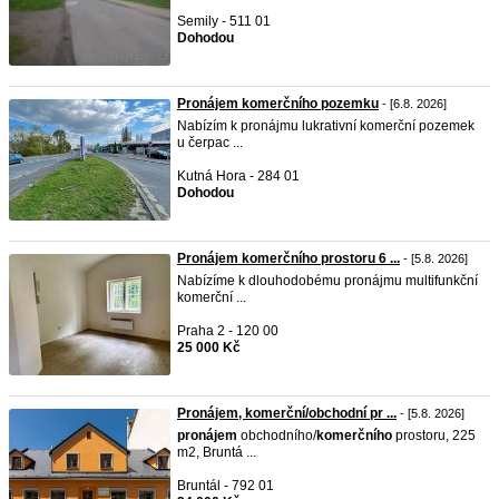
Semily - 511 01
Dohodou
Pronájem komerčního pozemku
- [6.8. 2026]
Nabízím k pronájmu lukrativní komerční pozemek
u čerpac ...
Kutná Hora - 284 01
Dohodou
Pronájem komerčního prostoru 6 ...
- [5.8. 2026]
Nabízíme k dlouhodobému pronájmu multifunkční
komerční ...
Praha 2 - 120 00
25 000 Kč
Pronájem, komerční/obchodní pr ...
- [5.8. 2026]
pronájem
obchodního/
komerčního
prostoru, 225
m2, Bruntá ...
Bruntál - 792 01