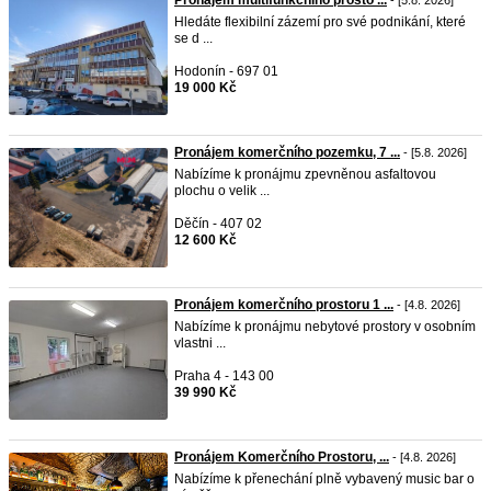
Pronájem multifunkčního prosto ...
- [5.8. 2026]
Hledáte flexibilní zázemí pro své podnikání, které
se d ...
Hodonín - 697 01
19 000 Kč
Pronájem komerčního pozemku, 7 ...
- [5.8. 2026]
Nabízíme k pronájmu zpevněnou asfaltovou
plochu o velik ...
Děčín - 407 02
12 600 Kč
Pronájem komerčního prostoru 1 ...
- [4.8. 2026]
Nabízíme k pronájmu nebytové prostory v osobním
vlastni ...
Praha 4 - 143 00
39 990 Kč
Pronájem Komerčního Prostoru, ...
- [4.8. 2026]
Nabízíme k přenechání plně vybavený music bar o