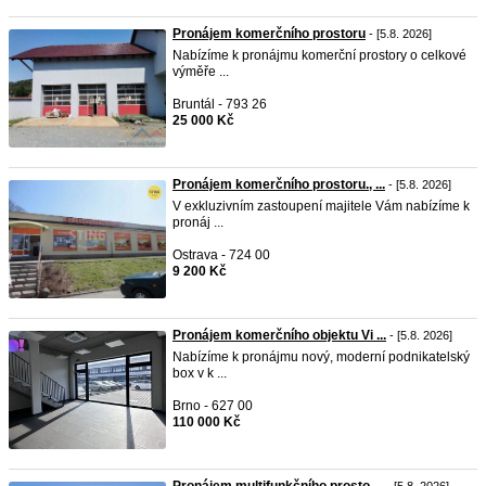
Pronájem komerčního prostoru
- [5.8. 2026]
Nabízíme k pronájmu komerční prostory o celkové
výměře ...
Bruntál - 793 26
25 000 Kč
Pronájem komerčního prostoru., ...
- [5.8. 2026]
V exkluzivním zastoupení majitele Vám nabízíme k
pronáj ...
Ostrava - 724 00
9 200 Kč
Pronájem komerčního objektu Vi ...
- [5.8. 2026]
Nabízíme k pronájmu nový, moderní podnikatelský
box v k ...
Brno - 627 00
110 000 Kč