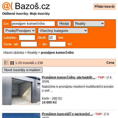
Přidat inzerát
Oblíbené inzeráty
,
Moje inzeráty
Co:
Lokalita:
Okolí:
km
Cena od:
- do:
Kč
Hlavní stránka
>
Reality
>
pronájem komerčního
Cena
1-20 inzerátů z 238
Nové inzeráty e-mailem
Pronájem komerčního, obchodníh ...
-
TOP
- [7.8.
2026]
Nabízíme k pronájmu moderní multifunkční prostor
o veli ...
Kolín - 280 02
14 000 Kč
Pronájem kanceláří s parkování ...
-
TOP
- [7.8.