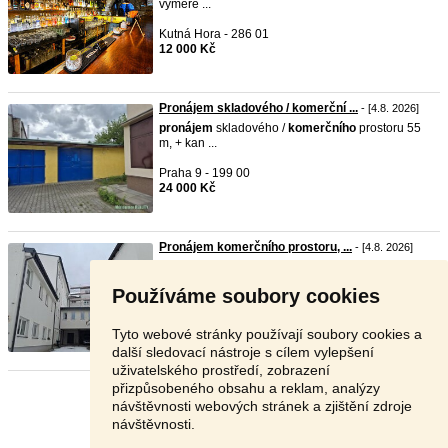
výměře ...
Kutná Hora - 286 01
12 000 Kč
Pronájem skladového / komerční ...
- [4.8. 2026]
pronájem
skladového /
komerčního
prostoru 55
m, + kan ...
Praha 9 - 199 00
24 000 Kč
Pronájem komerčního prostoru, ...
- [4.8. 2026]
Nabízíme k pronájmu nebytový prostor v
Heřmanově Městci ...
Používáme soubory cookies
Chrudim - 538 03
Dohodou
Tyto webové stránky používají soubory cookies a
další sledovací nástroje s cílem vylepšení
uživatelského prostředí, zobrazení
přizpůsobeného obsahu a reklam, analýzy
Stránka:
1
2
3
Další
návštěvnosti webových stránek a zjištění zdroje
návštěvnosti.