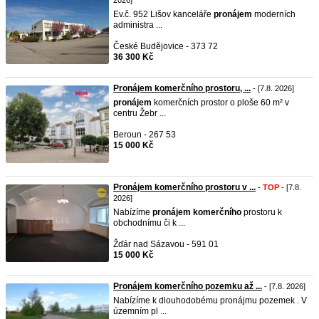
2026]
Ev.č. 952 Lišov kanceláře
pronájem
moderních
administra ...
České Budějovice - 373 72
36 300 Kč
Pronájem komerčního prostoru, ...
- [7.8. 2026]
pronájem
komerčních prostor o ploše 60 m² v
centru Žebr ...
Beroun - 267 53
15 000 Kč
Pronájem komerčního prostoru v ...
-
TOP
- [7.8.
2026]
Nabízíme
pronájem
komerčního
prostoru k
obchodnímu či k ...
Žďár nad Sázavou - 591 01
15 000 Kč
Pronájem komerčního pozemku až ...
- [7.8. 2026]
Nabízíme k dlouhodobému pronájmu pozemek . V
územním pl ...