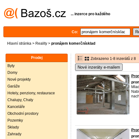
... inzerce pro každého
Co:
Hlavní stránka
>
Reality
>
pronájem komerčnísklad
Prodej
Zobrazeno 1-8 inzerátů z 8
Byty
Nové inzeráty e-mailem
Domy
Pron
Nové projekty
pro
Garáže
Mlad
Nabí
Hotely, penziony, restaurace
nach
Chalupy, Chaty
Kanceláře
Obchodní prostory
Pozemky
Sklady
Pron
Zahrady
pro