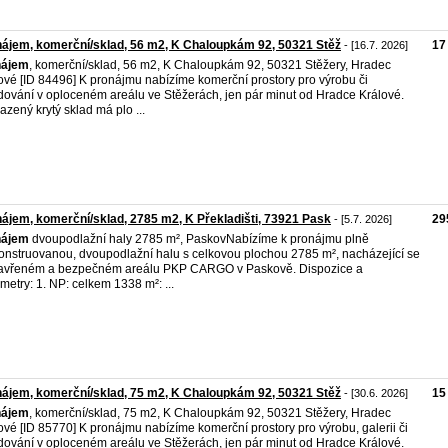
ájem, komerční/sklad, 56 m2, K Chaloupkám 92, 50321 Stěž
17
- [16.7. 2026]
nájem
, komerční/sklad, 56 m2, K Chaloupkám 92, 50321 Stěžery, Hradec
ové [ID 84496] K pronájmu nabízíme komerční prostory pro výrobu či
dování v oploceném areálu ve Stěžerách, jen pár minut od Hradce Králové.
azený krytý sklad má plo ...
ájem, komerční/sklad, 2785 m2, K Překladišti, 73921 Pask
29
- [5.7. 2026]
nájem
dvoupodlažní haly 2785 m², PaskovNabízíme k pronájmu plně
onstruovanou, dvoupodlažní halu s celkovou plochou 2785 m², nacházející se
avřeném a bezpečném areálu PKP CARGO v Paskově. Dispozice a
metry: 1. NP: celkem 1338 m²: ...
ájem, komerční/sklad, 75 m2, K Chaloupkám 92, 50321 Stěž
15
- [30.6. 2026]
nájem
, komerční/sklad, 75 m2, K Chaloupkám 92, 50321 Stěžery, Hradec
ové [ID 85770] K pronájmu nabízíme komerční prostory pro výrobu, galerii či
dování v oploceném areálu ve Stěžerách, jen pár minut od Hradce Králové.