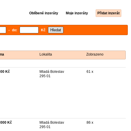
Oblíbené inzeráty
Moje inzeráty
Přidat inzerát
- do:
Kč
na
Lokalita
Zobrazeno
000 Kč
Mladá Boleslav
61 x
295 01
 000 Kč
Mladá Boleslav
86 x
295 01