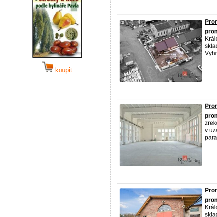
Pron
pro
Král
skla
Vyhr
koupit
Pron
pro
zrek
v uz
para
Pron
pro
Král
skla