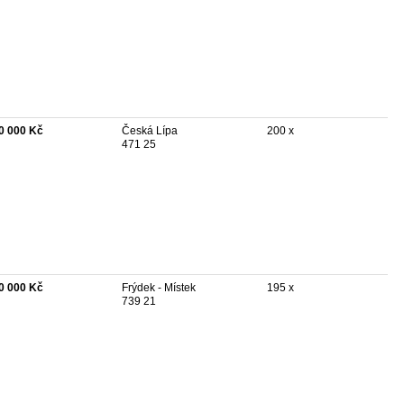
0 000 Kč
Česká Lípa
200 x
471 25
0 000 Kč
Frýdek - Místek
195 x
739 21