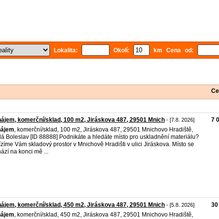
Lokalita:
Okolí:
km Cena od:
Ce
ájem, komerční/sklad, 100 m2, Jiráskova 487, 29501 Mnich
7 
- [7.8. 2026]
nájem
, komerční/sklad, 100 m2, Jiráskova 487, 29501 Mnichovo Hradiště,
á Boleslav [ID 88888] Podnikáte a hledáte místo pro uskladnění materiálu?
zíme Vám skladový prostor v Mnichově Hradišti v ulici Jiráskova. Místo se
ází na konci mě ...
ájem, komerční/sklad, 450 m2, Jiráskova 487, 29501 Mnich
30
- [5.8. 2026]
nájem
, komerční/sklad, 450 m2, Jiráskova 487, 29501 Mnichovo Hradiště,