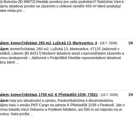
á Boleslav [ID 88872] Hledáte prostory pro vaše podnikání? Nabízíme Vám k
ájmu skladový prostor se zázemím o celkové výměře 450 m² které poskytují
atek místa pro ...
ájem, komerční/sklad, 260 m2, Lužická 13, Markvartice, 4
10
- [18.7. 2026]
nájem
, komerční/sklad, 260 m2, Lužická 13, Markvartice, 47125 Jablonné v
eštědí, Liberec [ID 84317] Moderní skladový areál s kancelářským zázemím a
rnou dostupností – Jablonné v Podještědí Hledáte reprezentativní skladové
ory, které ...
ájem, komerční/sklad, 1700 m2, K Překladišti 1036, 73921
15
- [16.7. 2026]
nájem
haly pro skladování a výrobu, PaskovNabízíme k dlouhodobému
ájmu halu v areálu PKP Cargo na adrese K Překladišti 1036 v Paskově. Jde o
rnou lokalitu mezi Ostravou a Frýdkem Místkem, asi 500 m od nájezdu na ul.
eckou. Hala prošla ...