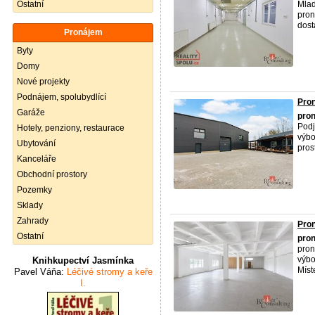
Ostatní
Mlad
pron
dost
Pronájem
Byty
Domy
Nové projekty
Podnájem, spolubydlící
Pron
Garáže
pro
Podj
Hotely, penziony, restaurace
výbo
Ubytování
prost
Kanceláře
Obchodní prostory
Pozemky
Sklady
Zahrady
Pron
Ostatní
pro
pron
výbo
Knihkupectví Jasmínka
Míst
Pavel Váňa:
Léčivé stromy a keře
I.