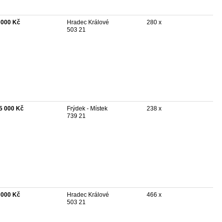
 000 Kč
Hradec Králové
280 x
503 21
5 000 Kč
Frýdek - Místek
238 x
739 21
 000 Kč
Hradec Králové
466 x
503 21