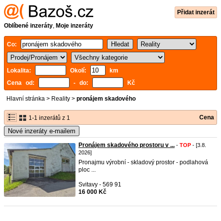
Přidat inzerát
Oblíbené inzeráty
,
Moje inzeráty
Co:
Lokalita:
Okolí:
km
Cena od:
- do:
Kč
Hlavní stránka
>
Reality
>
pronájem skadového
Cena
1-1 inzerátů z 1
Nové inzeráty e-mailem
Pronájem skadového prostoru v ...
-
TOP
- [3.8.
2026]
Pronajmu výrobní - skladový prostor - podlahová
ploc ...
Svitavy - 569 91
16 000 Kč