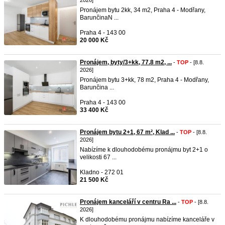
2026]
Pronájem bytu 2kk, 34 m2, Praha 4 - Modřany,
BarunčinaN ...
Praha 4 - 143 00
20 000 Kč
Pronájem, byty/3+kk, 77.8 m2, ...
-
TOP
- [8.8.
2026]
Pronájem bytu 3+kk, 78 m2, Praha 4 - Modřany,
Barunčina ...
Praha 4 - 143 00
33 400 Kč
Pronájem bytu 2+1, 67 m², Klad ...
-
TOP
- [8.8.
2026]
Nabízíme k dlouhodobému pronájmu byt 2+1 o
velikosti 67 ...
Kladno - 272 01
21 500 Kč
Pronájem kanceláří v centru Ra ...
-
TOP
- [8.8.
2026]
K dlouhodobému pronájmu nabízíme kanceláře v