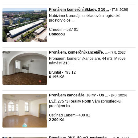
Pronájem komerční Sklady, 3 10 ...
- [7.8. 2026]
Nabízíme k pronájmu skladové a logistické
prostory o ce ...
Chrudim - 537 01
Dohodou
Pronájem, komerční/kanceláře, ...
- [7.8. 2026]
Pronájem, komerční/kanceláře, 44 m2, Mírové
náměstí
21
3 ...
Bruntál - 793 12
6 195 Kč
Pronájem kanceláře, 38 m² - Ús ...
- [6.8. 2026]
Ev.č. 27573 Reality North Vám zprostředkují
pronájem ka ...
Ústí nad Labem - 400 01
2 200 Kč