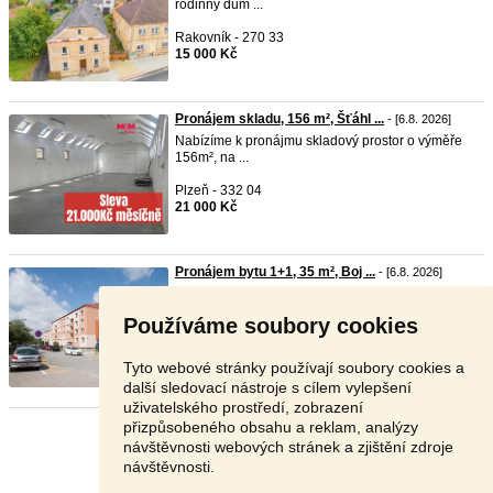
rodinný dům ...
Rakovník - 270 33
15 000 Kč
Pronájem skladu, 156 m², Šťáhl ...
- [6.8. 2026]
Nabízíme k pronájmu skladový prostor o výměře
156m², na ...
Plzeň - 332 04
21 000 Kč
Pronájem bytu 1+1, 35 m², Boj ...
- [6.8. 2026]
Naše společnost Vám nabízí k pronájmu byt 1+1 s
balkone ...
Používáme soubory cookies
Uherské Hradiště - 687 71
10 500 Kč
Tyto webové stránky používají soubory cookies a
další sledovací nástroje s cílem vylepšení
uživatelského prostředí, zobrazení
přizpůsobeného obsahu a reklam, analýzy
Stránka:
1
2
3
Další
návštěvnosti webových stránek a zjištění zdroje
návštěvnosti.