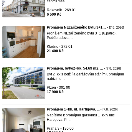
centru měs ...
Rakovník - 269 01
6 500 Kč
Pronájem NEzařízeného bytu 3+1 ...
- [7.8. 2026]
Pronájem NEzařízeného bytu 3+1 (6.patro),
Poděbradova, ...
Kladno - 272 01
21 400 Kč
Pronájem, byty/2+kk, 54.69 m2, ...
- [7.8. 2026]
Byt 2+kk s lodžií a garážovým stánímK pronájmu
nabízíme ...
Plzeň - 301 00
17 900 Kč
Pronájem 1+kk, ul. Hartigova, ...
- [7.8. 2026]
Nabízíme k pronájmu garsonku 1+kk v ulici
Hartigova, Pr ...
Praha 3 - 130 00