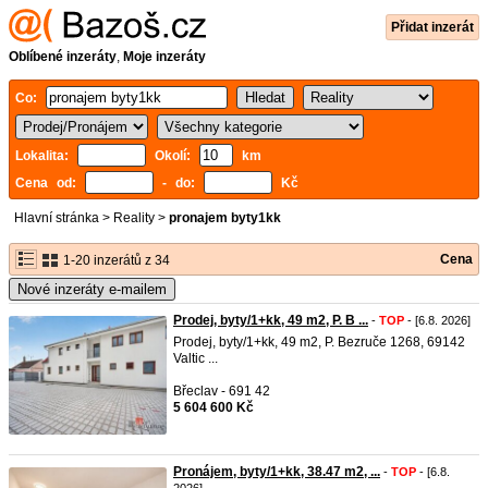
Přidat inzerát
Oblíbené inzeráty
,
Moje inzeráty
Co:
Lokalita:
Okolí:
km
Cena od:
- do:
Kč
Hlavní stránka
>
Reality
>
pronajem byty1kk
Cena
1-20 inzerátů z 34
Nové inzeráty e-mailem
Prodej, byty/1+kk, 49 m2, P. B ...
-
TOP
- [6.8. 2026]
Prodej, byty/1+kk, 49 m2, P. Bezruče 1268, 69142
Valtic ...
Břeclav - 691 42
5 604 600 Kč
Pronájem, byty/1+kk, 38.47 m2, ...
-
TOP
- [6.8.