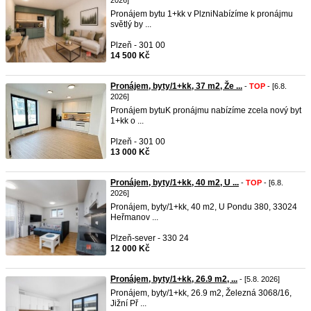
2026]
Pronájem bytu 1+kk v PlzniNabízíme k pronájmu
světlý by ...
Plzeň - 301 00
14 500 Kč
Pronájem, byty/1+kk, 37 m2, Že ...
-
TOP
- [6.8.
2026]
Pronájem bytuK pronájmu nabízíme zcela nový byt
1+kk o ...
Plzeň - 301 00
13 000 Kč
Pronájem, byty/1+kk, 40 m2, U ...
-
TOP
- [6.8.
2026]
Pronájem, byty/1+kk, 40 m2, U Pondu 380, 33024
Heřmanov ...
Plzeň-sever - 330 24
12 000 Kč
Pronájem, byty/1+kk, 26.9 m2, ...
- [5.8. 2026]
Pronájem, byty/1+kk, 26.9 m2, Železná 3068/16,
Jižní Př ...