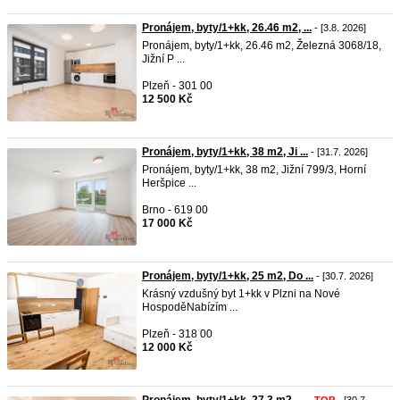
Pronájem, byty/1+kk, 26.46 m2, ...
- [3.8. 2026]
Pronájem, byty/1+kk, 26.46 m2, Železná 3068/18,
Jižní P ...
Plzeň - 301 00
12 500 Kč
Pronájem, byty/1+kk, 38 m2, Ji ...
- [31.7. 2026]
Pronájem, byty/1+kk, 38 m2, Jižní 799/3, Horní
Heršpice ...
Brno - 619 00
17 000 Kč
Pronájem, byty/1+kk, 25 m2, Do ...
- [30.7. 2026]
Krásný vzdušný byt 1+kk v Plzni na Nové
HospoděNabízím ...
Plzeň - 318 00
12 000 Kč