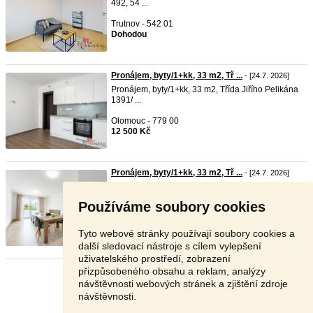
492, 54 ...
Trutnov - 542 01
Dohodou
Pronájem, byty/1+kk, 33 m2, Tř ...
- [24.7. 2026]
Pronájem, byty/1+kk, 33 m2, Třída Jiřího Pelikána
1391/ ...
Olomouc - 779 00
12 500 Kč
Pronájem, byty/1+kk, 33 m2, Tř ...
- [24.7. 2026]
Pronájem, byty/1+kk, 33 m2, Třída Jiřího Pelikána
1391/ ...
Používáme soubory cookies
Olomouc - 779 00
13 500 Kč
Tyto webové stránky používají soubory cookies a
další sledovací nástroje s cílem vylepšení
uživatelského prostředí, zobrazení
přizpůsobeného obsahu a reklam, analýzy
Stránka:
1
2
Další
návštěvnosti webových stránek a zjištění zdroje
návštěvnosti.