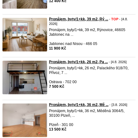
12 400 Kč
Pronájem, byty/1+kk, 39 m2, Rý ...
-
TOP
- [4.8.
2026]
Pronájem, byty/1+kk, 39 m2, Rýnovice, 46605
Jablonec na ...
Jablonec nad Nisou - 466 05
11 900 Kč
Pronájem, byty/1+kk, 26 m2, Pa ...
- [4.8. 2026]
Pronájem, byty/1+kk, 26 m2, Palackého 918/70,
Přívoz, 7 ...
Ostrava - 702 00
7 500 Kč
Pronájem, byty/1+kk, 36 m2, Mě ...
- [3.8. 2026]
Pronájem, byty/1+kk, 36 m2, Měděná 3064/5,
30100 Plzeň, ...
Plzeň - 301 00
13 500 Kč