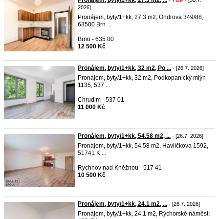
Pronájem, byty/1+kk, 27.3 m2, ...
-
TOP
- [30.7.
2026]
Pronájem, byty/1+kk, 27.3 m2, Ondrova 349/88,
63500 Brn ...
Brno - 635 00
12 500 Kč
Pronájem, byty/1+kk, 32 m2, Po ...
- [26.7. 2026]
Pronájem, byty/1+kk, 32 m2, Podkopanický mlýn
1135, 537 ...
Chrudim - 537 01
11 000 Kč
Pronájem, byty/1+kk, 54.58 m2, ...
- [26.7. 2026]
Pronájem, byty/1+kk, 54.58 m2, Havlíčkova 1592,
51741 K ...
Rychnov nad Kněžnou - 517 41
10 500 Kč
Pronájem, byty/1+kk, 24.1 m2, ...
- [26.7. 2026]
Pronájem, byty/1+kk, 24.1 m2, Rýchorské náměstí