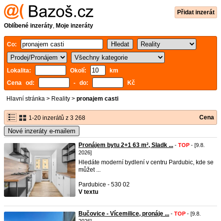
Přidat inzerát
Oblíbené inzeráty
,
Moje inzeráty
Co:
Lokalita:
Okolí:
km
Cena od:
- do:
Kč
Hlavní stránka
>
Reality
>
pronajem casti
Cena
1-20 inzerátů z 3 268
Nové inzeráty e-mailem
Pronájem bytu 2+1 63 m², Sladk ...
-
TOP
- [9.8.
2026]
Hledáte moderní bydlení v centru Pardubic, kde se
můžet ...
Pardubice - 530 02
V textu
Bučovice - Vícemilice, pronáje ...
-
TOP
- [9.8.