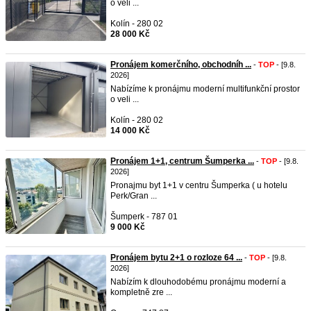
o veli ...
Kolín - 280 02
28 000 Kč
Pronájem komerčního, obchodníh ...
-
TOP
- [9.8.
2026]
Nabízíme k pronájmu moderní multifunkční prostor
o veli ...
Kolín - 280 02
14 000 Kč
Pronájem 1+1, centrum Šumperka ...
-
TOP
- [9.8.
2026]
Pronajmu byt 1+1 v centru Šumperka ( u hotelu
Perk/Gran ...
Šumperk - 787 01
9 000 Kč
Pronájem bytu 2+1 o rozloze 64 ...
-
TOP
- [9.8.
2026]
Nabízím k dlouhodobému pronájmu moderní a
kompletně zre ...