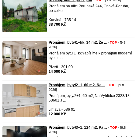
Rodinný dům k pronájmu
-
TOP
- [9.8. 2026]
Pronájem na ulici Porubská 244, Orlová-Poruba,
po celko ...
Karviná - 735 14
38 700 Kč
Pronájem, byty/1+kk, 34 m2, Že ...
-
TOP
- [9.8.
2026]
Pronájem bytu 1+kkNabízíme k pronájmu moderní
byt o dis ...
Plzeň - 301 00
14 000 Kč
Pronájem, byty/2+1, 60 m2, Na ...
-
TOP
- [9.8.
2026]
Pronájem, byty/2+1, 60 m2, Na Vyhlídce 2323/18,
58601 J ...
Jihlava - 586 01
12 000 Kč
Pronájem, byty/3+1, 124 m2, Pa ...
-
TOP
- [9.8.
2026]