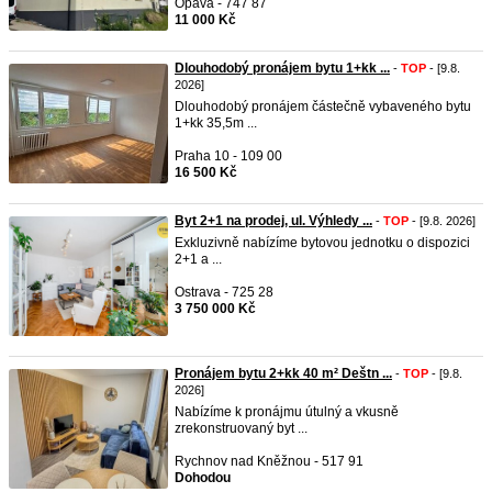
Opava - 747 87
11 000 Kč
Dlouhodobý pronájem bytu 1+kk ...
-
TOP
- [9.8.
2026]
Dlouhodobý pronájem částečně vybaveného bytu
1+kk 35,5m ...
Praha 10 - 109 00
16 500 Kč
Byt 2+1 na prodej, ul. Výhledy ...
-
TOP
- [9.8. 2026]
Exkluzivně nabízíme bytovou jednotku o dispozici
2+1 a ...
Ostrava - 725 28
3 750 000 Kč
Pronájem bytu 2+kk 40 m² Deštn ...
-
TOP
- [9.8.
2026]
Nabízíme k pronájmu útulný a vkusně
zrekonstruovaný byt ...
Rychnov nad Kněžnou - 517 91
Dohodou