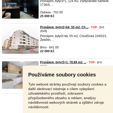
Pronájem, byty/3+1, 124 m2, Partyzánské náměstí
1736/4, ...
Ostrava - 702 00
25 000 Kč
Pronájem, byty/2+kk, 55 m2, Ch ...
-
TOP
- [9.8.
2026]
Pronájem, byty/2+kk, 55 m2, Chudčická 1045/23,
Žebětín, ...
Brno - 641 00
22 000 Kč
Pronájem, byty/3+1, 78.89 m2, ...
-
TOP
- [9.8.
2026]
Pronájem bytu 3+1, 79 m2, Praha 4 - Modřany,
Používáme soubory cookies
BarunčinaN ...
Praha 4 - 143 00
Tyto webové stránky používají soubory cookies a
33 900 Kč
další sledovací nástroje s cílem vylepšení
uživatelského prostředí, zobrazení
přizpůsobeného obsahu a reklam, analýzy
Stránka:
1
2
3
Další
návštěvnosti webových stránek a zjištění zdroje
návštěvnosti.