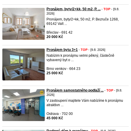
Pronájem, byty/2+kk, 50 m2, P. ...
-
TOP
- [9.8.
2026]
Pronájem, byty/2+kk, 50 m2, P. Bezruče 1268,
69142 Valt ...
Břeclav - 691 42
20 000 Kč
Pronájem bytu 3+1
-
TOP
- [9.8. 2026]
Nabízim k pronájmu velmi pĕkný, částečnĕ
vybavený byt o ...
Brno venkov - 664 23
25 000 Kč
Pronájem samostatného podlaží ...
-
TOP
- [9.8.
2026]
V zastoupení majitele Vám nabízíme k pronájmu
atraktivn ...
Ostrava - 702 00
45 000 Kč