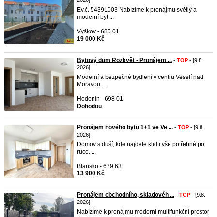
2026]
Ev.č. 5439L003 Nabízíme k pronájmu světlý a
moderní byt ...
Vyškov - 685 01
19 000 Kč
Bytový dům Rozkvět - Pronájem ...
-
TOP
- [9.8.
2026]
Moderní a bezpečné bydlení v centru Veselí nad
Moravou ...
Hodonín - 698 01
Dohodou
Pronájem nového bytu 1+1 ve Ve ...
-
TOP
- [9.8.
2026]
Domov s duší, kde najdete klid i vše potřebné po
ruce. ...
Blansko - 679 63
13 900 Kč
Pronájem obchodního, skladovéh ...
-
TOP
- [9.8.
2026]
Nabízíme k pronájmu moderní multifunkční prostor