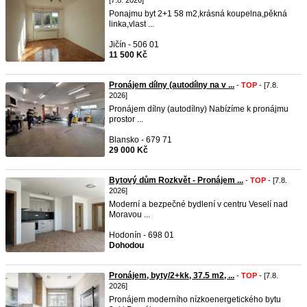
[7.8. 2026]
Ponajmu byt 2+1 58 m2,krásná koupelna,pěkná
linka,vlast ...
Jičín - 506 01
11 500 Kč
Pronájem dílny (autodílny na v ...
-
TOP
- [7.8.
2026]
Pronájem dílny (autodílny) Nabízíme k pronájmu
prostor ...
Blansko - 679 71
29 000 Kč
Bytový dům Rozkvět - Pronájem ...
-
TOP
- [7.8.
2026]
Moderní a bezpečné bydlení v centru Veselí nad
Moravou ...
Hodonín - 698 01
Dohodou
Pronájem, byty/2+kk, 37.5 m2, ...
-
TOP
- [7.8.
2026]
Pronájem moderního nízkoenergetického bytu