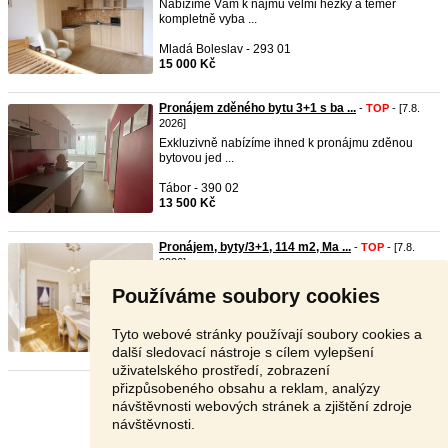
Nabízíme Vám k nájmu velmi hezký a téměř
kompletně vyba ...
Mladá Boleslav - 293 01
15 000 Kč
Pronájem zděného bytu 3+1 s ba ...
-
TOP
- [7.8.
2026]
Exkluzivně nabízíme ihned k pronájmu zděnou
bytovou jed ...
Tábor - 390 02
13 500 Kč
Pronájem, byty/3+1, 114 m2, Ma ...
-
TOP
- [7.8.
2026]
Pronájem, byty/3+1, 114 m2, Masarykovo nábřeží
Používáme soubory cookies
238/20, ...
Praha 1 - 110 00
Tyto webové stránky používají soubory cookies a
50 000 Kč
další sledovací nástroje s cílem vylepšení
uživatelského prostředí, zobrazení
přizpůsobeného obsahu a reklam, analýzy
Stránka:
1
2
3
Další
návštěvnosti webových stránek a zjištění zdroje
návštěvnosti.