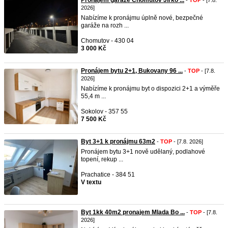
Pronájem garáže Chomutov Jirko ...
-
TOP
- [7.8.
2026]
Nabízíme k pronájmu úplně nové, bezpečné
garáže na rozh ...
Chomutov - 430 04
3 000 Kč
Pronájem bytu 2+1, Bukovany 96 ...
-
TOP
- [7.8.
2026]
Nabízíme k pronájmu byt o dispozici 2+1 a výměře
55,4 m ...
Sokolov - 357 55
7 500 Kč
Byt 3+1 k pronájmu 63m2
-
TOP
- [7.8. 2026]
Pronájem bytu 3+1 nově udělaný, podlahové
topení, rekup ...
Prachatice - 384 51
V textu
Byt 1kk 40m2 pronajem Mlada Bo ...
-
TOP
- [7.8.
2026]