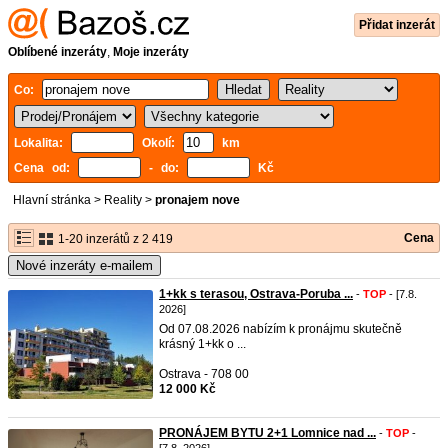
Přidat inzerát
Oblíbené inzeráty
,
Moje inzeráty
Co:
Lokalita:
Okolí:
km
Cena od:
- do:
Kč
Hlavní stránka
>
Reality
>
pronajem nove
Cena
1-20 inzerátů z 2 419
Nové inzeráty e-mailem
1+kk s terasou, Ostrava-Poruba ...
-
TOP
- [7.8.
2026]
Od 07.08.2026 nabízím k pronájmu skutečně
krásný 1+kk o ...
Ostrava - 708 00
12 000 Kč
PRONÁJEM BYTU 2+1 Lomnice nad ...
-
TOP
-