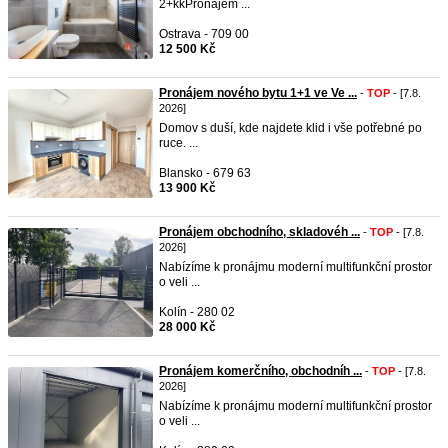
2+kkPronájem ...
Ostrava - 709 00
12 500 Kč
Pronájem nového bytu 1+1 ve Ve ...
-
TOP
- [7.8.
2026]
Domov s duší, kde najdete klid i vše potřebné po
ruce. ...
Blansko - 679 63
13 900 Kč
Pronájem obchodního, skladovéh ...
-
TOP
- [7.8.
2026]
Nabízíme k pronájmu moderní multifunkční prostor
o veli ...
Kolín - 280 02
28 000 Kč
Pronájem komerčního, obchodníh ...
-
TOP
- [7.8.
2026]
Nabízíme k pronájmu moderní multifunkční prostor
o veli ...