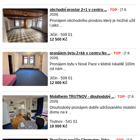
obchodní prostor 2+1 v centru ...
-
TOP
- [7.8.
2026]
Pronájem obchodního prostoru který je možné užít
i jako ...
Jičín - 509 01
12 500 Kč
pronájem bytu 2+kk v centru No ...
-
TOP
- [7.8.
2026]
Pronájem bytu v Nové Pace v klidné lokalitě 100m
od nám ...
Jičín - 509 01
12 000 Kč
Mobilheim TRUTNOV - dlouhodobý ...
-
TOP
- [7.8.
2026]
Dlouhodobý pronájem dobře udržovaného mobilní
domu na k ...
Trutnov - 541 01
10 000 Kč