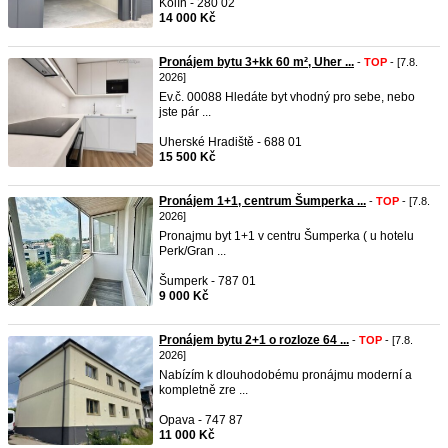
Kolín - 280 02
14 000 Kč
Pronájem bytu 3+kk 60 m², Uher ...
-
TOP
- [7.8.
2026]
Ev.č. 00088 Hledáte byt vhodný pro sebe, nebo
jste pár ...
Uherské Hradiště - 688 01
15 500 Kč
Pronájem 1+1, centrum Šumperka ...
-
TOP
- [7.8.
2026]
Pronajmu byt 1+1 v centru Šumperka ( u hotelu
Perk/Gran ...
Šumperk - 787 01
9 000 Kč
Pronájem bytu 2+1 o rozloze 64 ...
-
TOP
- [7.8.
2026]
Nabízím k dlouhodobému pronájmu moderní a
kompletně zre ...
Opava - 747 87
11 000 Kč