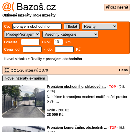
Přidat inzerát
Oblíbené inzeráty
,
Moje inzeráty
Co:
Lokalita:
Okolí:
km
Cena od:
- do:
Kč
Hlavní stránka
>
Reality
>
pronajem obchodniho
Cena
1-20 inzerátů z 370
Nové inzeráty e-mailem
Pronájem obchodního, skladovéh ...
-
TOP
- [9.8.
2026]
Nabízíme k pronájmu moderní multifunkční prostor
o veli ...
Kolín - 280 02
28 000 Kč
Pronájem komerčního, obchodníh ...
-
TOP
- [9.8.