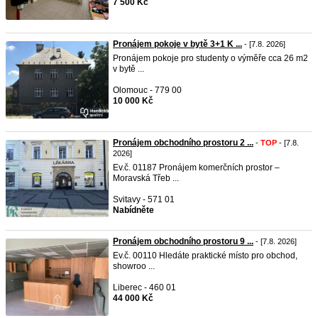
7 500 Kč
Pronájem pokoje v bytě 3+1 K ...
- [7.8. 2026]
Pronájem pokoje pro studenty o výměře cca 26 m2
v bytě ...
Olomouc - 779 00
10 000 Kč
Pronájem obchodního prostoru 2 ...
-
TOP
- [7.8.
2026]
Ev.č. 01187 Pronájem komerčních prostor –
Moravská Třeb ...
Svitavy - 571 01
Nabídněte
Pronájem obchodního prostoru 9 ...
- [7.8. 2026]
Ev.č. 00110 Hledáte praktické místo pro obchod,
showroo ...
Liberec - 460 01
44 000 Kč