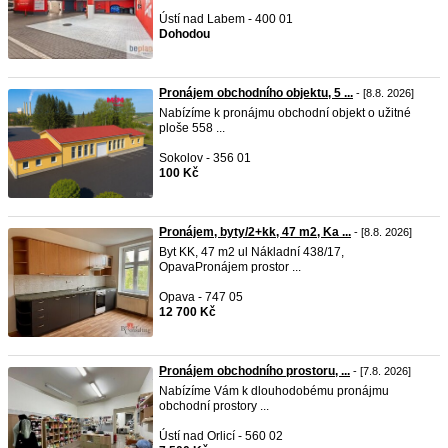
Ústí nad Labem - 400 01
Dohodou
Pronájem obchodního objektu, 5 ...
- [8.8. 2026]
Nabízíme k pronájmu obchodní objekt o užitné
ploše 558 ...
Sokolov - 356 01
100 Kč
Pronájem, byty/2+kk, 47 m2, Ka ...
- [8.8. 2026]
Byt KK, 47 m2 ul Nákladní 438/17,
OpavaPronájem prostor ...
Opava - 747 05
12 700 Kč
Pronájem obchodního prostoru, ...
- [7.8. 2026]
Nabízíme Vám k dlouhodobému pronájmu
obchodní prostory ...
Ústí nad Orlicí - 560 02