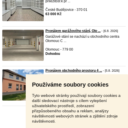
příležitost k pr ...
České Budějovice - 370 01
63 000 Kč
Pronájem garážového stání, Olo ...
- [6.8. 2026]
Garážové stání se nachází u obchodního centra
Olomouc C ...
Olomouc - 779 00
Dohodou
Pronájem obchodního prostoru 4 ...
- [5.8. 2026]
Naše společnost Vám exkluzivně nabízí k
pronájmu komerč ...
Používáme soubory cookies
Uherské Hradiště - 686 04
14 800 Kč
Tyto webové stránky používají soubory cookies a
další sledovací nástroje s cílem vylepšení
uživatelského prostředí, zobrazení
přizpůsobeného obsahu a reklam, analýzy
Stránka:
1
2
3
Další
návštěvnosti webových stránek a zjištění zdroje
návštěvnosti.