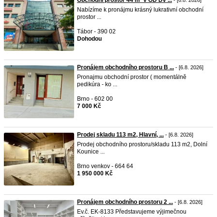
Obchodní prostor 44 m² v OD Dv ...
- [6.8. 2026]
Nabízíme k pronájmu krásný lukrativní obchodní
prostor ...
Tábor - 390 02
Dohodou
Pronájem obchodního prostoru B ...
- [6.8. 2026]
Pronajmu obchodní prostor ( momentálně
pedikúra - ko ...
Brno - 602 00
7 000 Kč
Prodej skladu 113 m2, Hlavní, ...
- [6.8. 2026]
Prodej obchodního prostoru/skladu 113 m2, Dolní
Kounice ...
Brno venkov - 664 64
1 950 000 Kč
Pronájem obchodního prostoru 2 ...
- [6.8. 2026]
Ev.č. EK-8133 Představujeme výjimečnou