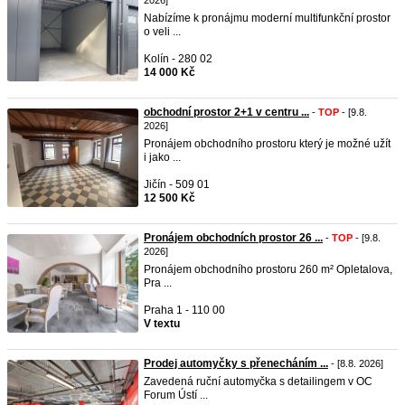
2026]
Nabízíme k pronájmu moderní multifunkční prostor
o veli ...
Kolín - 280 02
14 000 Kč
obchodní prostor 2+1 v centru ...
-
TOP
- [9.8.
2026]
Pronájem obchodního prostoru který je možné užít
i jako ...
Jičín - 509 01
12 500 Kč
Pronájem obchodních prostor 26 ...
-
TOP
- [9.8.
2026]
Pronájem obchodního prostoru 260 m² Opletalova,
Pra ...
Praha 1 - 110 00
V textu
Prodej automyčky s přenecháním ...
- [8.8. 2026]
Zavedená ruční automyčka s detailingem v OC
Forum Ústí ...