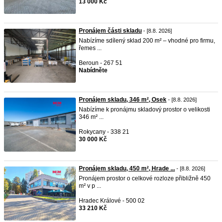
13 000 Kč
Pronájem části skladu
- [8.8. 2026]
Nabízíme sdílený sklad 200 m² – vhodné pro firmu,
řemes ...
Beroun - 267 51
Nabídněte
Pronájem skladu, 346 m², Osek
- [8.8. 2026]
Nabízíme k pronájmu skladový prostor o velikosti
346 m² ...
Rokycany - 338 21
30 000 Kč
Pronájem skladu, 450 m², Hrade ...
- [8.8. 2026]
Pronájem prostor o celkové rozloze přibližně 450
m² v p ...
Hradec Králové - 500 02
33 210 Kč