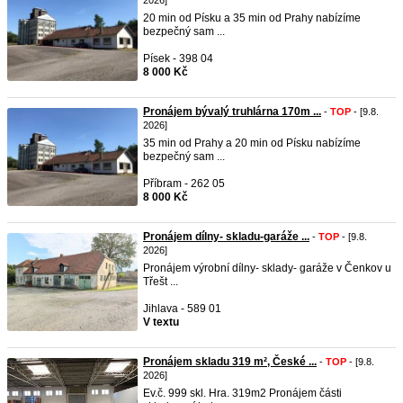
2026]
20 min od Písku a 35 min od Prahy nabízíme
bezpečný sam ...
Písek - 398 04
8 000 Kč
Pronájem bývalý truhlárna 170m ...
-
TOP
- [9.8.
2026]
35 min od Prahy a 20 min od Písku nabízíme
bezpečný sam ...
Příbram - 262 05
8 000 Kč
Pronájem dílny- skladu-garáže ...
-
TOP
- [9.8.
2026]
Pronájem výrobní dílny- sklady- garáže v Čenkov u
Třešt ...
Jihlava - 589 01
V textu
Pronájem skladu 319 m², České ...
-
TOP
- [9.8.
2026]
Ev.č. 999 skl. Hra. 319m2 Pronájem části