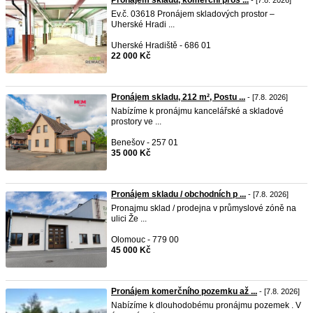
Pronájem skladu, komerční pros ...
- [7.8. 2026]
Ev.č. 03618 Pronájem skladových prostor –
Uherské Hradi ...
Uherské Hradiště - 686 01
22 000 Kč
Pronájem skladu, 212 m², Postu ...
- [7.8. 2026]
Nabízíme k pronájmu kancelářské a skladové
prostory ve ...
Benešov - 257 01
35 000 Kč
Pronájem skladu / obchodních p ...
- [7.8. 2026]
Pronajmu sklad / prodejna v průmyslové zóně na
ulici Že ...
Olomouc - 779 00
45 000 Kč
Pronájem komerčního pozemku až ...
- [7.8. 2026]
Nabízíme k dlouhodobému pronájmu pozemek . V