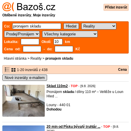
Přidat inzerát
Oblíbené inzeráty
,
Moje inzeráty
Co:
Lokalita:
Okolí:
km
Cena od:
- do:
Kč
Hlavní stránka
>
Reality
>
pronajem skladu
Cena
1-20 inzerátů z 438
Nové inzeráty e-mailem
Sklad 110m2
-
TOP
- [9.8. 2026]
Pronájem
skladu
/ dílny 110 m² – Veltěže u Loun
Hled ...
Louny - 440 01
Dohodou
20 min od Písku bývalý truhlár ...
-
TOP
- [9.8.