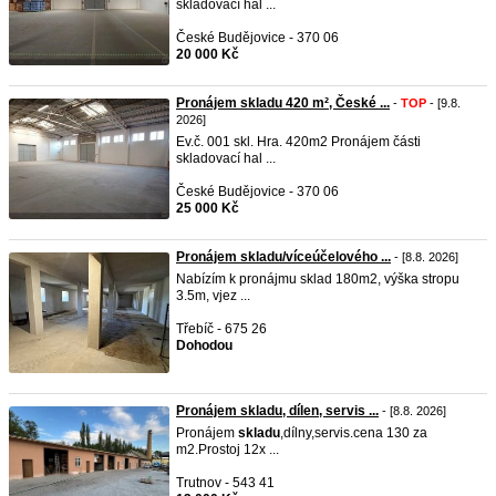
skladovací hal ...
České Budějovice - 370 06
20 000 Kč
Pronájem skladu 420 m², České ...
-
TOP
- [9.8.
2026]
Ev.č. 001 skl. Hra. 420m2 Pronájem části
skladovací hal ...
České Budějovice - 370 06
25 000 Kč
Pronájem skladu/víceúčelového ...
- [8.8. 2026]
Nabízím k pronájmu sklad 180m2, výška stropu
3.5m, vjez ...
Třebíč - 675 26
Dohodou
Pronájem skladu, dílen, servis ...
- [8.8. 2026]
Pronájem
skladu
,dílny,servis.cena 130 za
m2.Prostoj 12x ...
Trutnov - 543 41