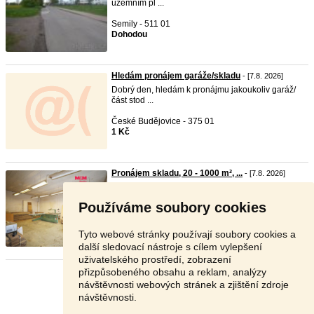
územním pl ...
Semily - 511 01
Dohodou
Hledám pronájem garáže/skladu
- [7.8. 2026]
Dobrý den, hledám k pronájmu jakoukoliv garáž/
část stod ...
České Budějovice - 375 01
1 Kč
Pronájem skladu, 20 - 1000 m², ...
- [7.8. 2026]
Nabízíme k pronájmu vynikající skladovací
prostory o ce ...
Používáme soubory cookies
Cheb - 351 35
5 000 Kč
Tyto webové stránky používají soubory cookies a
další sledovací nástroje s cílem vylepšení
uživatelského prostředí, zobrazení
přizpůsobeného obsahu a reklam, analýzy
Stránka:
1
2
3
Další
návštěvnosti webových stránek a zjištění zdroje
návštěvnosti.