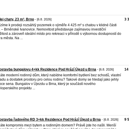
ej chaty, 23 m², Brno
3 
- [6.8. 2026]
zíme k prodeji rozsáhlý pozemek o výměře 4 425 m² s chatou v klidné části
 – Brněnské Ivanovice. Nemovitost představuje zajímavou investiční
ežitost a zároveň ideální místo pro rekreaci v přírodě s výbornou dostupností do
ra města. Na ...
stavba bungalovu 4+kk Rezidence Pod Hrází Újezd u Brna
14
- [6.8. 2026]
áte moderní rodinný dům, který nabídne komfortní bydlení bez schodů, vlastní
adu a dostatek prostoru pro celou rodinu? Takové domy se hledají jako jehly
pce sena. Bungalov v Újezdu u Brna, který je součástí nového
loperského projektu ...
stavba řadového RD 3+kk Rezidence Pod Hrází Újezd u Brna
9 
- [6.8. 2026]
áte kompromis mezi bytem a rodinným domem? Právě jste ho našli. Menší