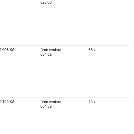
625 00
2 995 Kč
Brno venkov
66 x
664 61
0 700 Kč
Brno venkov
73 x
664 59