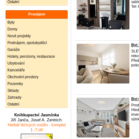
Ostatní
saló
Tel:
Pronájem
Byty
Domy
Nové projekty
Podnájem, spolubydlící
Byt 
Garáže
SLEV
reko
Hotely, penziony, restaurace
Před
Ubytování
poko
Kanceláře
Obchodní prostory
Pozemky
Sklady
Zahrady
Byt 
Ostatní
Prod
Hled
inve
Knihkupectví Jasmínka
výmě
Jiří Janča, Josef A. Zentrich:
Herbář léčivých rostlin - komplet
1.-7.díl