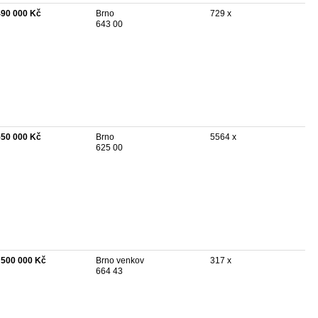
490 000 Kč
Brno
729 x
643 00
550 000 Kč
Brno
5564 x
625 00
 500 000 Kč
Brno venkov
317 x
664 43