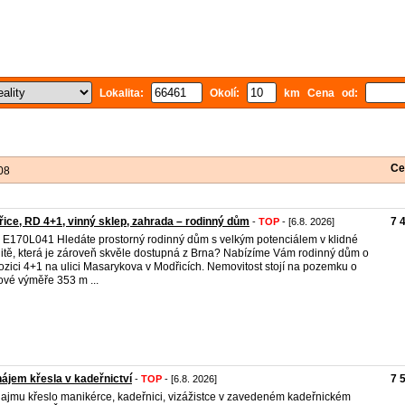
Lokalita:
Okolí:
km Cena od:
Ce
08
ice, RD 4+1, vinný sklep, zahrada – rodinný dům
7 
-
TOP
- [6.8. 2026]
. E170L041 Hledáte prostorný rodinný dům s velkým potenciálem v klidné
litě, která je zároveň skvěle dostupná z Brna? Nabízíme Vám rodinný dům o
ozici 4+1 na ulici Masarykova v Modřicích. Nemovitost stojí na pozemku o
ové výměře 353 m ...
ájem křesla v kadeřnictví
7 
-
TOP
- [6.8. 2026]
ajmu křeslo manikérce, kadeřnici, vizážistce v zavedeném kadeřnickém