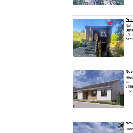
Prod
Nabí
Brna
příl
cent
Novo
Hled
zahr
v ku
deve
Novo
Hled