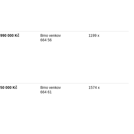
 990 000 Kč
Brno venkov
1199 x
664 56
950 000 Kč
Brno venkov
1574 x
664 61