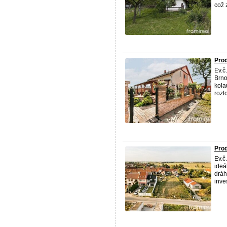
což z
Prod
Ev.č
Brno
kola
rozl
Prod
Ev.č
ideá
dráh
inves