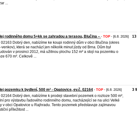
ar ...
ej rodinného domu 5+kk se zahradou a terasou, Blučina –
13
-
TOP
- [6.8. 2026]
. 02163 Dobrý den, nabízíme ke koupi rodinný dům v obci Blučina (okres
-venkov), která se nachází jen několik minut jízdy od Brna. Dům byl
udován v prosinci 2012, má užitnou plochu 152 m² a stojí na pozemku o
oze 670 m². Celkově ...
ej pozemku k bydlení, 500 m² - Opatovice, ev.č. 02164
3 
-
TOP
- [6.8. 2026]
. 02164 Dobrý den, nabízíme k prodeji stavební pozemek o rozloze 500 m²,
lní pro výstavbu řadového rodinného domu, nacházející se na ulici Velké
y v obci Opatovice u Rajhradu. Tento pozemek představuje zajímavou
tiční příležitost ...