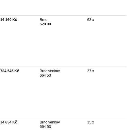
316 160 Kč
Brno
63 x
620 00
 784 545 Kč
Brno venkov
37 x
664 53
534 654 Kč
Brno venkov
35 x
664 53