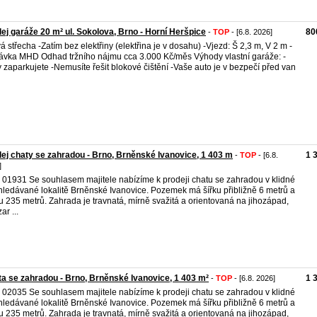
ej garáže 20 m² ul. Sokolova, Brno - Horní Heršpice
80
-
TOP
- [6.8. 2026]
á střecha -Zatím bez elektřiny (elektřina je v dosahu) -Vjezd: Š 2,3 m, V 2 m -
ávka MHD Odhad tržního nájmu cca 3.000 Kč/měs Výhody vlastní garáže: -
 zaparkujete -Nemusíte řešit blokové čištění -Vaše auto je v bezpečí před van
ej chaty se zahradou - Brno, Brněnské Ivanovice, 1 403 m
1 
-
TOP
- [6.8.
]
. 01931 Se souhlasem majitele nabízíme k prodeji chatu se zahradou v klidné
hledávané lokalitě Brněnské Ivanovice. Pozemek má šířku přibližně 6 metrů a
u 235 metrů. Zahrada je travnatá, mírně svažitá a orientovaná na jihozápad,
ar ...
a se zahradou - Brno, Brněnské Ivanovice, 1 403 m²
1 
-
TOP
- [6.8. 2026]
. 02035 Se souhlasem majitele nabízíme k prodeji chatu se zahradou v klidné
hledávané lokalitě Brněnské Ivanovice. Pozemek má šířku přibližně 6 metrů a
u 235 metrů. Zahrada je travnatá, mírně svažitá a orientovaná na jihozápad,