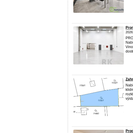
Pro
2026
PRON
Nabí
Vino
dostu
Zahr
Nabí
klid
rozk
výst
Prod