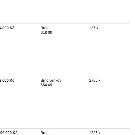
4 000 Kč
Brno
135 x
618 00
9 000 Kč
Brno venkov
2765 x
664 49
490 000 Kč
Brno
1386 x