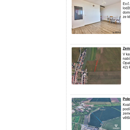
Ev.č
lodž
domu
ze kt
Země
V ka
nabí
Opat
42) P
Pole
Kval
podí
země
větši