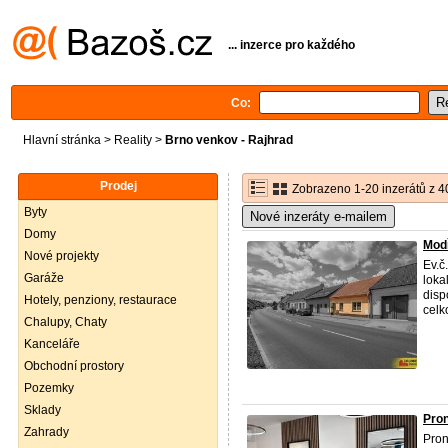
... inzerce pro každého
Co:
Hlavní stránka
>
Reality
>
Brno venkov - Rajhrad
Prodej
Zobrazeno 1-20 inzerátů z 4
Byty
Nové inzeráty e-mailem
Domy
Modř
Nové projekty
Ev.č
Garáže
loka
disp
Hotely, penziony, restaurace
celk
Chalupy, Chaty
Kanceláře
Obchodní prostory
Pozemky
Sklady
Pron
Zahrady
Pron