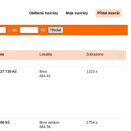
Oblíbené inzeráty
Moje inzeráty
Přidat inzerát
- do:
Kč
na
Lokalita
Zobrazeno
427 735 Kč
Brno
1323 x
664 42
500 Kč
Brno venkov
1754 x
664 56