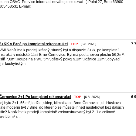
nu na OSVČ. Pro více informací neváhejte se ozvat :-) Polní 27, Brno 63900
 605458531 E-mail:
3+KK v Brně po kompletní rekonstrukci
7 
-
TOP
- [6.8. 2026]
A!! Nabízíme k prodeji krásný, slunný byt o dispozici 3+kk, po kompletní
nstrukci v městské části Brno-Černovice. Byt má podlahovou plochu 56,2m².
síň 7,6m², koupelna s WC 5m², dětský pokoj 9,2m², ložnice 12m², obyvací
j s kuchyňským ...
Černovice 2+1 Po kompletní rekonstrukci
6 
-
TOP
- [6.8. 2026]
ej bytu 2+1, 55 m², lodžie, sklep, klimatizace Brno-Černovice, ul. Húskova
áte moderní byt v Brně, do kterého se můžete ihned nastěhovat bez dalších
stic? Nabízíme k prodeji kompletně zrekonstruovaný byt 2+1 o celkové
ře 55 m² s ...