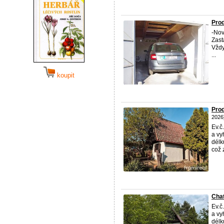
Prod
-Nov
Zast
Vždy
...
koupit
Prod
2026
Ev.č
a vy
délk
což z
Chat
Ev.č
a vy
délk