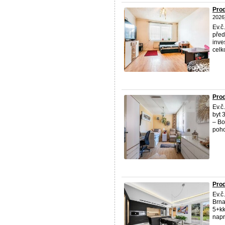
Prod
2026
Ev.č
před
inve
celko
Prod
Ev.č
byt 
– Bo
poho
Prod
Ev.č
Brna
5+kk
napro