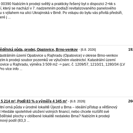
. 00390 Nabízím k prodeji světlý a prakticky řešený byt o dispozici 2+kk s
ií, který se nachází v 7. nadzemním podlaží revitalizovaného panelového
 s výtahem na ulici Ukrajinská v Brně. Po vstupu do bytu vás přivítá předsíň,
eré j ...
dělská půda, prodej, Opatovice, Brno-venkov
19
- [6.8. 2026]
tastrálním území Opatovice u Rajhradu (Opatovice) v okrese Brno-venkov
zím k prodeji soubor pozemků ve výlučném vlastnictví. Katastrální území
ovice u Rajhradu, výměra 3 509 m2 -> parc. č. 1209/57, 1210/21, 1280/34 (LV
ro více info ...
 5 214 m², Podíl 83 % o výměře 4 345 m²
26
- [6.8. 2026]
itní orná půda v úrodné lokalitě Újezd u Brna – ideální přístup a většinový
l Hledáte spolehlivé uložení volných financí, nebo chcete rozšířit své
dělské plochy v oblíbené lokalitě nedaleko Brna? Nabízím k prodeji
nový podíl (83,3 ...