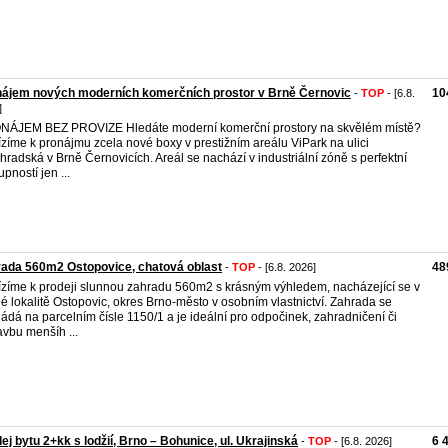
nájem nových moderních komerčních prostor v Brně Černovic
10
-
TOP
- [6.8.
]
ÁJEM BEZ PROVIZE Hledáte moderní komerční prostory na skvělém místě?
zíme k pronájmu zcela nové boxy v prestižním areálu ViPark na ulici
hradská v Brně Černovicích. Areál se nachází v industriální zóně s perfektní
pností jen ...
ada 560m2 Ostopovice, chatová oblast
48
-
TOP
- [6.8. 2026]
zíme k prodeji slunnou zahradu 560m2 s krásným výhledem, nacházející se v
né lokalitě Ostopovic, okres Brno-město v osobním vlastnictví. Zahrada se
ládá na parcelním čísle 1150/1 a je ideální pro odpočinek, zahradničení či
avbu menšíh ...
ej bytu 2+kk s lodžií, Brno – Bohunice, ul. Ukrajinská
6 
-
TOP
- [6.8. 2026]