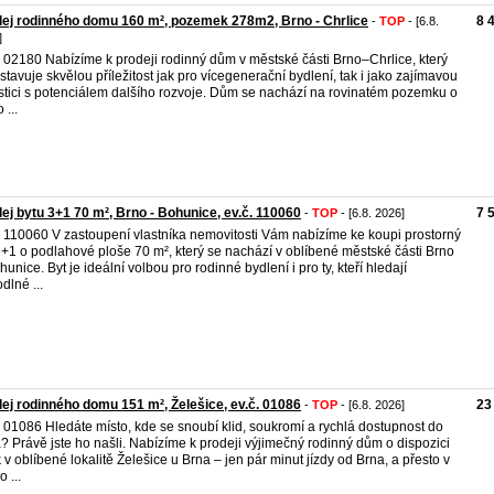
ej rodinného domu 160 m², pozemek 278m2, Brno - Chrlice
8 
-
TOP
- [6.8.
]
. 02180 Nabízíme k prodeji rodinný dům v městské části Brno–Chrlice, který
stavuje skvělou příležitost jak pro vícegenerační bydlení, tak i jako zajímavou
stici s potenciálem dalšího rozvoje. Dům se nachází na rovinatém pozemku o
 ...
ej bytu 3+1 70 m², Brno - Bohunice, ev.č. 110060
7 
-
TOP
- [6.8. 2026]
. 110060 V zastoupení vlastníka nemovitosti Vám nabízíme ke koupi prostorný
3+1 o podlahové ploše 70 m², který se nachází v oblíbené městské části Brno
hunice. Byt je ideální volbou pro rodinné bydlení i pro ty, kteří hledají
dlné ...
ej rodinného domu 151 m², Želešice, ev.č. 01086
23
-
TOP
- [6.8. 2026]
. 01086 Hledáte místo, kde se snoubí klid, soukromí a rychlá dostupnost do
? Právě jste ho našli. Nabízíme k prodeji výjimečný rodinný dům o dispozici
 v oblíbené lokalitě Želešice u Brna – jen pár minut jízdy od Brna, a přesto v
 ...