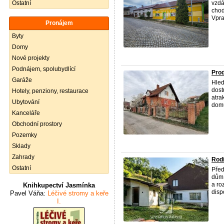
Ostatní
vzdá
chod
Vpra
Pronájem
Byty
Domy
Nové projekty
Podnájem, spolubydlící
Prod
Garáže
Hled
dost
Hotely, penziony, restaurace
atra
Ubytování
domu:
Kanceláře
Obchodní prostory
Pozemky
Sklady
Zahrady
Rodi
Ostatní
Před
dům 
a ro
Knihkupectví Jasmínka
disp
Pavel Váňa:
Léčivé stromy a keře
I.