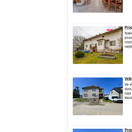
Prod
Nabí
poze
rozl
nejle
Velk
Ve v
dvou
nad 
kter
Prod