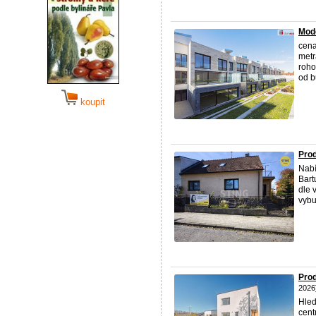
Mode
cena
metr
roho
od b
koupit
Prod
Nabí
Bart
dle 
vybu
Prod
2026
Hled
cent