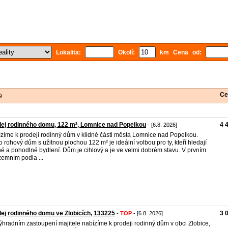
Lokalita:
Okolí:
km Cena od:
Ce
9
ej rodinného domu, 122 m², Lomnice nad Popelkou
4 
- [6.8. 2026]
zíme k prodeji rodinný dům v klidné části města Lomnice nad Popelkou.
o rohový dům s užitnou plochou 122 m² je ideální volbou pro ty, kteří hledají
né a pohodlné bydlení. Dům je cihlový a je ve velmi dobrém stavu. V prvním
emním podla ...
ej rodinného domu ve Zlobicích, 133225
3 
-
TOP
- [6.8. 2026]
ýhradním zastoupení majitele nabízíme k prodeji rodinný dům v obci Zlobice,