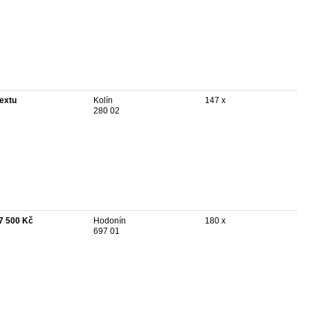
textu
Kolín
147 x
280 02
7 500 Kč
Hodonín
180 x
697 01