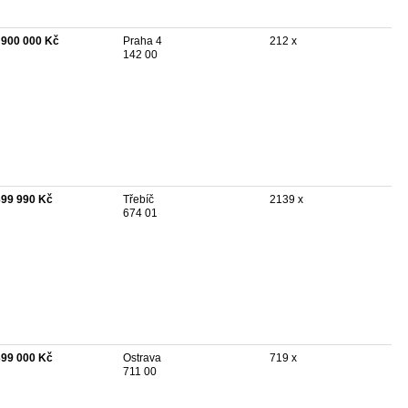
 900 000 Kč
Praha 4
212 x
142 00
399 990 Kč
Třebíč
2139 x
674 01
399 000 Kč
Ostrava
719 x
711 00