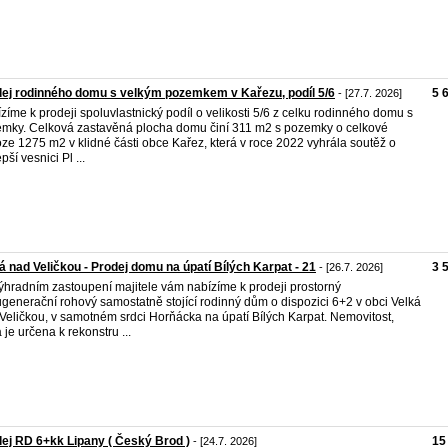
ej rodinného domu s velkým pozemkem v Kařezu, podíl 5/6
5 
- [27.7. 2026]
zíme k prodeji spoluvlastnický podíl o velikosti 5/6 z celku rodinného domu s
mky. Celková zastavěná plocha domu činí 311 m2 s pozemky o celkové
oze 1275 m2 v klidné části obce Kařez, která v roce 2022 vyhrála soutěž o
pší vesnici Pl ...
á nad Veličkou - Prodej domu na úpatí Bílých Karpat - 21
3 
- [26.7. 2026]
ýhradním zastoupení majitele vám nabízíme k prodeji prostorný
generační rohový samostatně stojící rodinný dům o dispozici 6+2 v obci Velká
Veličkou, v samotném srdci Horňácka na úpatí Bílých Karpat. Nemovitost,
á je určena k rekonstru ...
ej RD 6+kk Lipany ( Český Brod )
15
- [24.7. 2026]