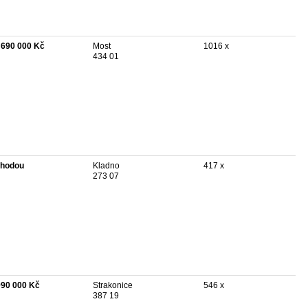
 690 000 Kč
Most
1016 x
434 01
hodou
Kladno
417 x
273 07
990 000 Kč
Strakonice
546 x
387 19