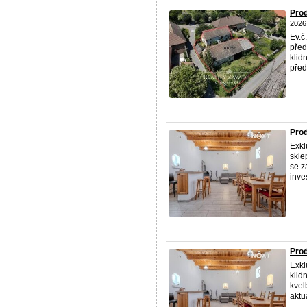
Prod
2026
Ev.č
před
klid
předs
Prod
Exkl
skle
se z
inves
Pro
Exkl
klid
kvel
aktuá