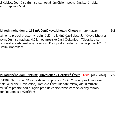
ci Koblov. Jedná se dům se samostatným číslem popisným, který nabízí
rní dispozici 5+kk ...
ej rodinného domu, 161 m², Jeníčkova Lhota u Chotovin
9 
- [29.7. 2026]
zíme na prodej prostorný rodinný dům v klidné části obce Jeníčkova Lhota u
ovin. Dům se nachází 4,5 km od městské části Čekanice - Tábor, kde se
ází veškerá občanská vybavenost. Dvoupodlažní dům o užitné ploše 161 m²
e velmi dobrém st ...
ej rodinného domu 198 m², Chvaletice - Hornická Čtvrť
2 
-
TOP
- [28.7. 2026]
. 01302 Nabízíme RD se zastavěnou plochou 179m2 určený ke kompletní
nstrukci v obci Chvaletice, Hornická Čtvrť Hledáte místo, kde si můžete
avit dům přesně podle svých představ? Nabízíme Vám oplocený rohový
ební pozemek o výměře 61 ...