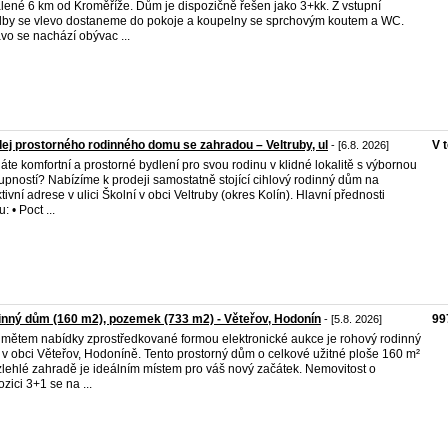
lené 6 km od Kroměříže. Dům je dispozičně řešen jako 3+kk. Z vstupní
by se vlevo dostaneme do pokoje a koupelny se sprchovým koutem a WC.
vo se nachází obývac ...
ej prostorného rodinného domu se zahradou – Veltruby, ul
V 
- [6.8. 2026]
áte komfortní a prostorné bydlení pro svou rodinu v klidné lokalitě s výbornou
upností? Nabízíme k prodeji samostatně stojící cihlový rodinný dům na
ktivní adrese v ulici Školní v obci Veltruby (okres Kolín). Hlavní přednosti
 • Poct ...
nný dům (160 m2), pozemek (733 m2) - Věteřov, Hodonín
99
- [5.8. 2026]
mětem nabídky zprostředkované formou elektronické aukce je rohový rodinný
v obci Věteřov, Hodoníně. Tento prostorný dům o celkové užitné ploše 160 m²
zlehlé zahradě je ideálním místem pro váš nový začátek. Nemovitost o
ozici 3+1 se na ...