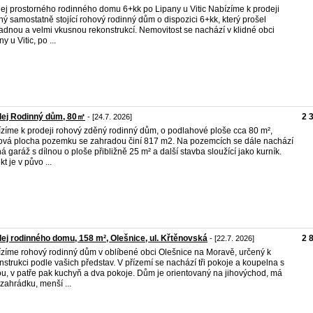
ej prostorného rodinného domu 6+kk po Lipany u Vitic Nabízíme k prodeji
ný samostatně stojící rohový rodinný dům o dispozici 6+kk, který prošel
adnou a velmi vkusnou rekonstrukcí. Nemovitost se nachází v klidné obci
y u Vitic, po ...
dej Rodinný dům, 80㎡
2 
- [24.7. 2026]
zíme k prodeji rohový zděný rodinný dům, o podlahové ploše cca 80 m²,
ová plocha pozemku se zahradou činí 817 m2. Na pozemcích se dále nachází
á garáž s dílnou o ploše přibližně 25 m² a další stavba sloužící jako kurník.
t je v půvo ...
ej rodinného domu, 158 m², Olešnice, ul. Křtěnovská
2 
- [22.7. 2026]
zíme rohový rodinný dům v oblíbené obci Olešnice na Moravě, určený k
nstrukci podle vašich představ. V přízemí se nachází tři pokoje a koupelna s
u, v patře pak kuchyň a dva pokoje. Dům je orientovaný na jihovýchod, má
zahrádku, menší ...