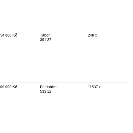
254 000 Kč
Tábor
248 x
391 37
500 000 Kč
Pardubice
11537 x
533 12