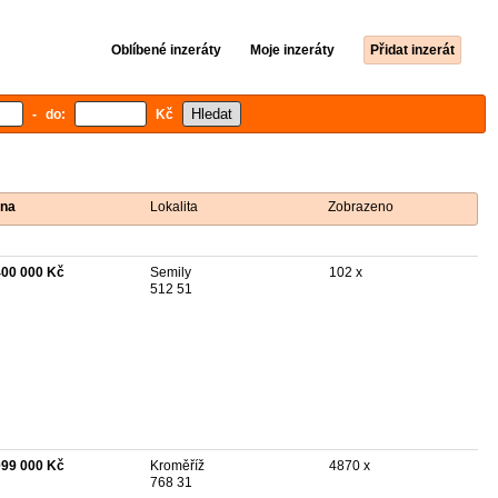
Oblíbené inzeráty
Moje inzeráty
Přidat inzerát
- do:
Kč
na
Lokalita
Zobrazeno
400 000 Kč
Semily
102 x
512 51
099 000 Kč
Kroměříž
4870 x
768 31