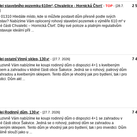
ej stavebního pozemku 610m², Chvaletice - Hornická Čtvrť
2 
-
TOP
- [28.7.
]
. 01310 Hledáte místo, kde si můžete postavit dům přesně podle svých
stav? Nabízíme Vám oplocený rohový stavební pozemek o výměře 610 m² v
né části Chvaletic – Hornická Čtvrť. Díky své poloze a platným regulativům
tavuje ideální příl ...
ej ostatní Vinný sklep, 130㎡
7 
- [27.7. 2026]
uzivně Vám nabízíme ke koupi rodinný dům o dispozici 4+1 s kvelbeným
pem a zahradou v klidné části obce Šakvice. Jedná se o rohový, patrový dům
ahradou a kvelbeným sklepem. Tento dům je vhodný jak pro bydlení, tak i pro
tici. Dům akt ...
dej Rodinný dům, 130㎡
7 
- [27.7. 2026]
uzivně Vám nabízíme ke koupi rodinný dům o dispozici 4+1 se zahradou v
né části obce Šakvice. Jedná se o rohový, patrový dům se zahradou a
beným sklepem. Tento dům je vhodný jak pro bydlení, tak i pro investici. Dům
lně slouží jako u ...