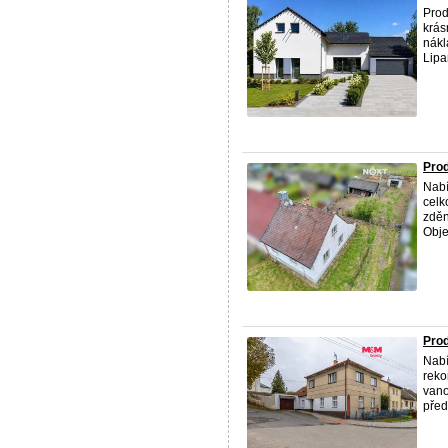
Prod
krás
nákl
Lipan
Pro
Nabí
celk
zděn
Objek
Prod
Nabí
reko
vano
před