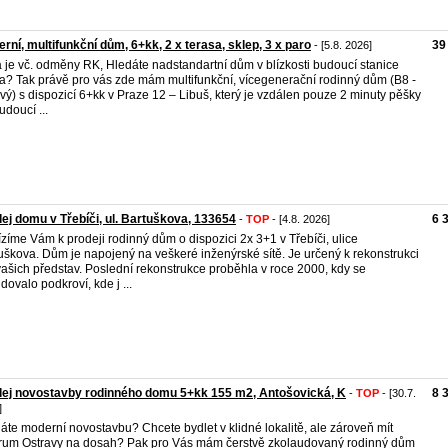
rní, multifunkční dům, 6+kk, 2 x terasa, sklep, 3 x paro
39
- [5.8. 2026]
 je vč. odměny RK, Hledáte nadstandartní dům v blízkosti budoucí stanice
a? Tak právě pro vás zde mám multifunkční, vícegenerační rodinný dům (B8 -
vý) s dispozicí 6+kk v Praze 12 – Libuš, který je vzdálen pouze 2 minuty pěšky
udoucí ...
ej domu v Třebíči, ul. Bartuškova, 133654
6 
-
TOP
- [4.8. 2026]
zíme Vám k prodeji rodinný dům o dispozici 2x 3+1 v Třebíči, ulice
uškova. Dům je napojený na veškeré inženýrské sítě. Je určený k rekonstrukci
vašich představ. Poslední rekonstrukce proběhla v roce 2000, kdy se
dovalo podkroví, kde j ...
ej novostavby rodinného domu 5+kk 155 m2, Antošovická, K
8 
-
TOP
- [30.7.
]
áte moderní novostavbu? Chcete bydlet v klidné lokalitě, ale zároveň mít
rum Ostravy na dosah? Pak pro Vás mám čerstvě zkolaudovaný rodinný dům