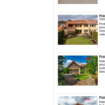
Prod
2026
Prod
pros
Vini
celk
Prod
Nabí
deví
možn
doko
Prod
Nabí