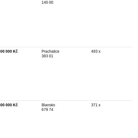
140 00
300 000 Kč
Prachatice
493 x
383 01
800 000 Kč
Blansko
371 x
679 74