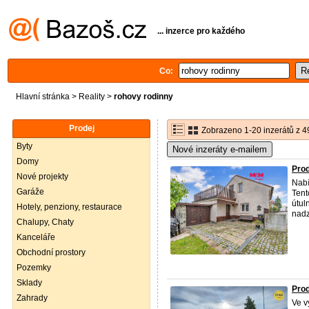
... inzerce pro každého
Co:
Hlavní stránka
>
Reality
>
rohovy rodinny
Prodej
Zobrazeno 1-20 inzerátů z 4
Byty
Nové inzeráty e-mailem
Domy
Prod
Nové projekty
Nabí
Garáže
Tent
útul
Hotely, penziony, restaurace
nadz
Chalupy, Chaty
Kanceláře
Obchodní prostory
Pozemky
Sklady
Prod
Zahrady
Ve v