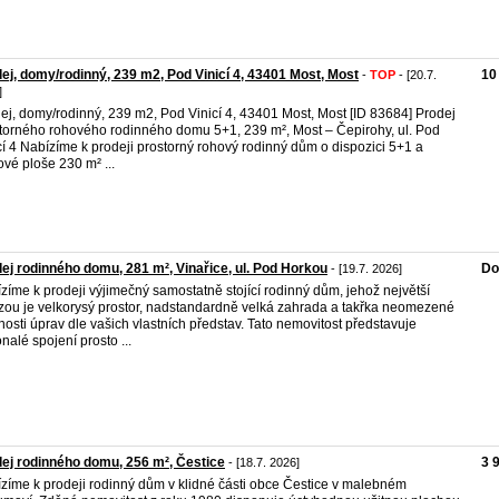
ej, domy/rodinný, 239 m2, Pod Vinicí 4, 43401 Most, Most
10
-
TOP
- [20.7.
]
ej, domy/rodinný, 239 m2, Pod Vinicí 4, 43401 Most, Most [ID 83684] Prodej
torného rohového rodinného domu 5+1, 239 m², Most – Čepirohy, ul. Pod
cí 4 Nabízíme k prodeji prostorný rohový rodinný dům o dispozici 5+1 a
ové ploše 230 m² ...
ej rodinného domu, 281 m², Vinařice, ul. Pod Horkou
Do
- [19.7. 2026]
zíme k prodeji výjimečný samostatně stojící rodinný dům, jehož největší
zou je velkorysý prostor, nadstandardně velká zahrada a takřka neomezené
osti úprav dle vašich vlastních představ. Tato nemovitost představuje
nalé spojení prosto ...
ej rodinného domu, 256 m², Čestice
3 
- [18.7. 2026]
zíme k prodeji rodinný dům v klidné části obce Čestice v malebném