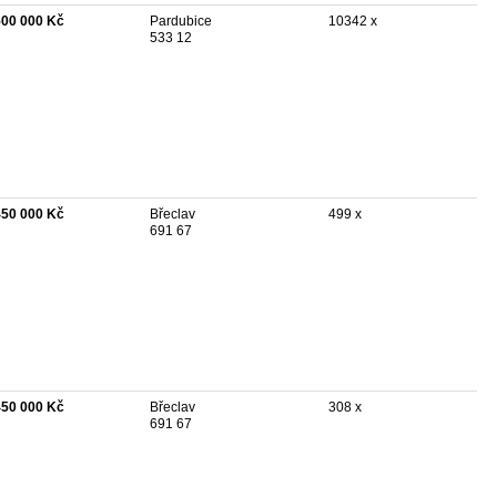
500 000 Kč
Pardubice
10342 x
533 12
450 000 Kč
Břeclav
499 x
691 67
450 000 Kč
Břeclav
308 x
691 67