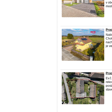
v ob
mode
Prod
Nabí
Chot
nach
je v
Prod
Ev.č
reko
post
stav