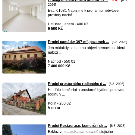
Pronájem komerčních prostor 57 ...
-
TOP
- [6.8.
2026]
Ev.č. 01081 Nabízíme k pronájmu nebytové
prostory nachá ...
Ústí nad Labem - 400 03
9 500 Kč
Prodej památky 397 m², pozemek ...
- [6.8. 2026]
Jen málokdy se na trhu objeví nemovitost, která
nabízí ...
Náchod - 550 01
7 400 000 Kč
Prodej prostorného rodinného d ...
- [6.8. 2026]
Hledáte komfortní a prostorné bydlení pro svou
rodinu v ...
Kolín - 280 02
V textu
Prodej Restaurace, komerční sk ...
- [6.8. 2026]
Exkluzivní nabídka samostatně stojícího