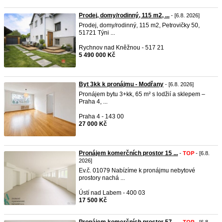
Prodej, domy/rodinný, 115 m2, ...
- [6.8. 2026]
Prodej, domy/rodinný, 115 m2, Petrovičky 50,
51721 Týni ...
Rychnov nad Kněžnou - 517 21
5 490 000 Kč
Byt 3kk k pronájmu - Modřany
- [6.8. 2026]
Pronájem bytu 3+kk, 65 m² s lodžií a sklepem –
Praha 4, ...
Praha 4 - 143 00
27 000 Kč
Pronájem komerčních prostor 15 ...
-
TOP
- [6.8.
2026]
Ev.č. 01079 Nabízíme k pronájmu nebytové
prostory nachá ...
Ústí nad Labem - 400 03
17 500 Kč