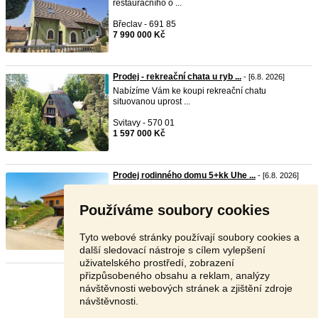
restauračního o ...
Břeclav - 691 85
7 990 000 Kč
Prodej - rekreační chata u ryb ...
- [6.8. 2026]
Nabízíme Vám ke koupi rekreační chatu
situovanou uprost ...
Svitavy - 570 01
1 597 000 Kč
Prodej rodinného domu 5+kk Uhe ...
- [6.8. 2026]
Ve výhradním zastoupení nabízíme k prodeji
prostorný ro ...
Používáme soubory cookies
Uherské Hradiště - 686 01
11 990 000 Kč
Tyto webové stránky používají soubory cookies a
další sledovací nástroje s cílem vylepšení
uživatelského prostředí, zobrazení
přizpůsobeného obsahu a reklam, analýzy
Stránka:
1
2
3
Další
návštěvnosti webových stránek a zjištění zdroje
návštěvnosti.