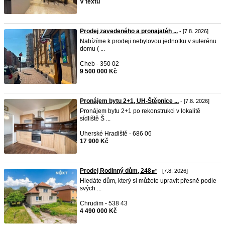
V textu
Prodej zavedeného a pronajatéh ...
- [7.8. 2026]
Nabízíme k prodeji nebytovou jednotku v suterénu
domu ( ...
Cheb - 350 02
9 500 000 Kč
Pronájem bytu 2+1, UH-Štěpnice ...
- [7.8. 2026]
Pronájem bytu 2+1 po rekonstrukci v lokalitě
sídliště Š ...
Uherské Hradiště - 686 06
17 900 Kč
Prodej Rodinný dům, 248㎡
- [7.8. 2026]
Hledáte dům, který si můžete upravit přesně podle
svých ...
Chrudim - 538 43
4 490 000 Kč