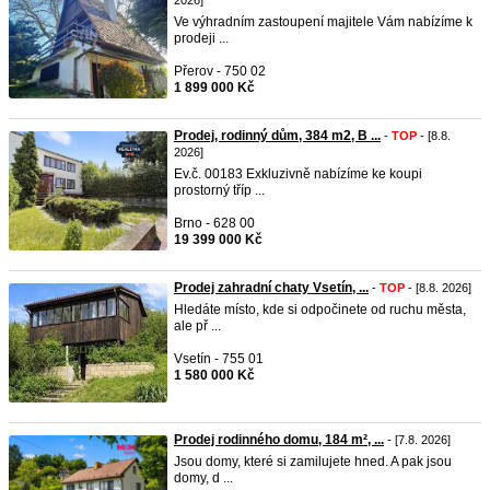
2026]
Ve výhradním zastoupení majitele Vám nabízíme k
prodeji ...
Přerov - 750 02
1 899 000 Kč
Prodej, rodinný dům, 384 m2, B ...
-
TOP
- [8.8.
2026]
Ev.č. 00183 Exkluzivně nabízíme ke koupi
prostorný tříp ...
Brno - 628 00
19 399 000 Kč
Prodej zahradní chaty Vsetín, ...
-
TOP
- [8.8. 2026]
Hledáte místo, kde si odpočinete od ruchu města,
ale př ...
Vsetín - 755 01
1 580 000 Kč
Prodej rodinného domu, 184 m², ...
- [7.8. 2026]
Jsou domy, které si zamilujete hned. A pak jsou
domy, d ...