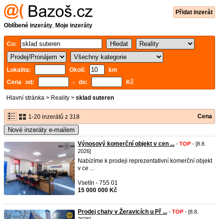
Přidat inzerát
Oblíbené inzeráty
,
Moje inzeráty
Co:
Lokalita:
Okolí:
km
Cena od:
- do:
Kč
Hlavní stránka
>
Reality
>
sklad suteren
Cena
1-20 inzerátů z 318
Nové inzeráty e-mailem
Výnosový komerční objekt v cen ...
-
TOP
- [8.8.
2026]
Nabízíme k prodeji reprezentativní komerční objekt
v ce ...
Vsetín - 755 01
15 000 000 Kč
Prodej chaty v Žeravicích u Př ...
-
TOP
- [8.8.