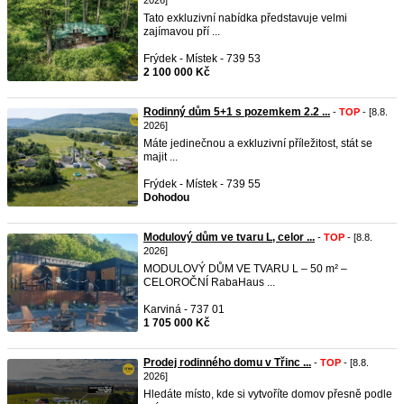
2026]
Tato exkluzivní nabídka představuje velmi
zajímavou pří ...
Frýdek - Místek - 739 53
2 100 000 Kč
Rodinný dům 5+1 s pozemkem 2.2 ...
-
TOP
- [8.8.
2026]
Máte jedinečnou a exkluzivní příležitost, stát se
majit ...
Frýdek - Místek - 739 55
Dohodou
Modulový dům ve tvaru L, celor ...
-
TOP
- [8.8.
2026]
MODULOVÝ DŮM VE TVARU L – 50 m² –
CELOROČNÍ RabaHaus ...
Karviná - 737 01
1 705 000 Kč
Prodej rodinného domu v Třinc ...
-
TOP
- [8.8.
2026]
Hledáte místo, kde si vytvoříte domov přesně podle