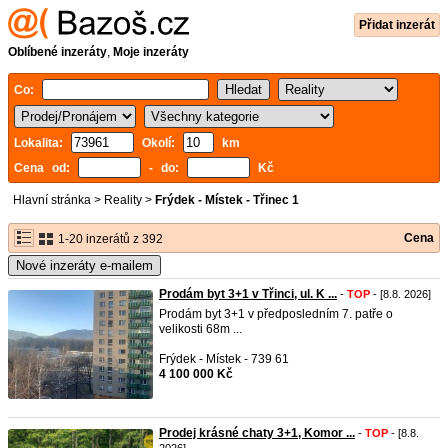
Přidat inzerát
Oblíbené inzeráty
,
Moje inzeráty
Co:
Lokalita:
Okolí:
km
Cena od:
- do:
Kč
Hlavní stránka
>
Reality
>
Frýdek - Místek - Třinec 1
Cena
1-20 inzerátů z 392
Nové inzeráty e-mailem
Prodám byt 3+1 v Třinci, ul. K ...
-
TOP
- [8.8. 2026]
Prodám byt 3+1 v předposledním 7. patře o
velikosti 68m ...
Frýdek - Místek - 739 61
4 100 000 Kč
Prodej krásné chaty 3+1, Komor ...
-
TOP
- [8.8.