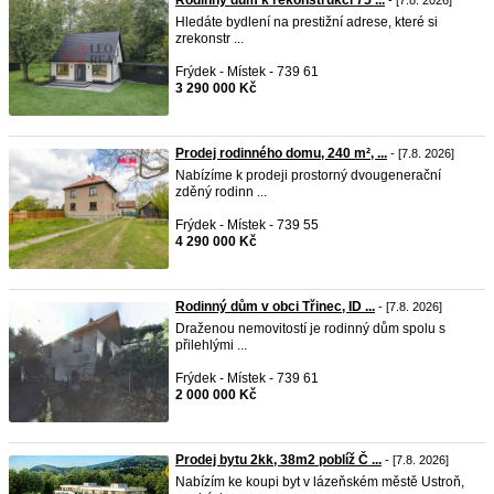
Rodinný dům k rekonstrukci 75 ...
- [7.8. 2026]
Hledáte bydlení na prestižní adrese, které si
zrekonstr ...
Frýdek - Místek - 739 61
3 290 000 Kč
Prodej rodinného domu, 240 m², ...
- [7.8. 2026]
Nabízíme k prodeji prostorný dvougenerační
zděný rodinn ...
Frýdek - Místek - 739 55
4 290 000 Kč
Rodinný dům v obci Třinec, ID ...
- [7.8. 2026]
Draženou nemovitostí je rodinný dům spolu s
přilehlými ...
Frýdek - Místek - 739 61
2 000 000 Kč
Prodej bytu 2kk, 38m2 poblíž Č ...
- [7.8. 2026]
Nabízím ke koupi byt v lázeňském městě Ustroň,