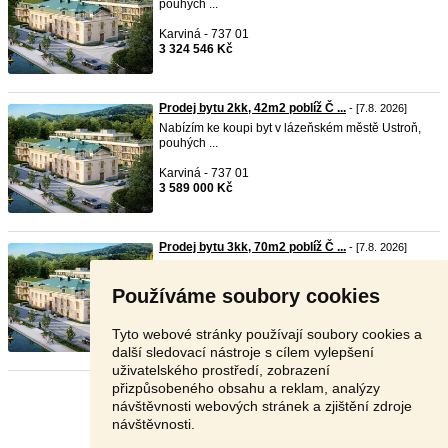
pouhých ...
Karviná - 737 01
3 324 546 Kč
Prodej bytu 2kk, 42m2 poblíž Č ...
- [7.8. 2026]
Nabízím ke koupi byt v lázeňském městě Ustroň,
pouhých ...
Karviná - 737 01
3 589 000 Kč
Prodej bytu 3kk, 70m2 poblíž Č ...
- [7.8. 2026]
Nabízím ke koupi byt v lázeňském městě Ustroň,
pouhých ...
Používáme soubory cookies
Karviná - 737 01
6 040 687 Kč
Tyto webové stránky používají soubory cookies a
další sledovací nástroje s cílem vylepšení
uživatelského prostředí, zobrazení
přizpůsobeného obsahu a reklam, analýzy
Stránka:
1
2
3
Další
návštěvnosti webových stránek a zjištění zdroje
návštěvnosti.