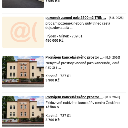
7 050 Kč
pozemek zamed pole 2500m2 TRIN ...
- [8.8. 2026]
prodam pozemek nebory guty trinec cesta
dojezdova asfa ...
Frýdek - Místek - 739 61
490 000 Kč
Pronájem kancelářského prostor ...
- [8.8. 2026]
Nebytové prostory vhodné jako kanceláře, které
nabízí š ...
Karviná - 737 01
3 900 Kč
Pronájem kancelářského prostor ...
- [8.8. 2026]
Exkluzivně nabízíme kancelář v centru Českého
Těšína o ...
Karviná - 737 01
3 700 Kč