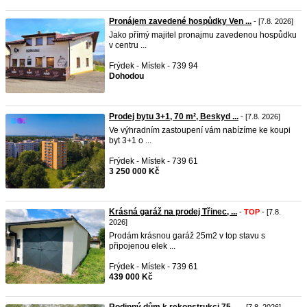
Pronájem zavedené hospůdky Ven ...
- [7.8. 2026]
Jako přímý majitel pronajmu zavedenou hospůdku
v centru ...
Frýdek - Místek - 739 94
Dohodou
Prodej bytu 3+1, 70 m², Beskyd ...
- [7.8. 2026]
Ve výhradním zastoupení vám nabízíme ke koupi
byt 3+1 o ...
Frýdek - Místek - 739 61
3 250 000 Kč
Krásná garáž na prodej Třinec, ...
-
TOP
- [7.8.
2026]
Prodám krásnou garáž 25m2 v top stavu s
připojenou elek ...
Frýdek - Místek - 739 61
439 000 Kč