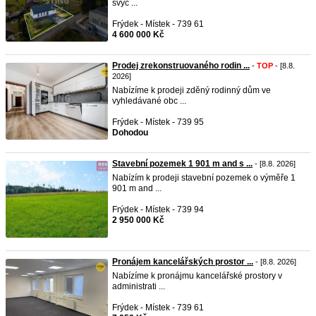
svýc ...
Frýdek - Místek - 739 61
4 600 000 Kč
Prodej zrekonstruovaného rodin ...
-
TOP
- [8.8.
2026]
Nabízíme k prodeji zděný rodinný dům ve
vyhledávané obc ...
Frýdek - Místek - 739 95
Dohodou
Stavební pozemek 1 901 m and s ...
- [8.8. 2026]
Nabízím k prodeji stavební pozemek o výměře 1
901 m and ...
Frýdek - Místek - 739 94
2 950 000 Kč
Pronájem kancelářských prostor ...
- [8.8. 2026]
Nabízíme k pronájmu kancelářské prostory v
administrati ...
Frýdek - Místek - 739 61