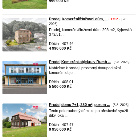
999 000 Kč
Prodej, komerční/činžovní dům, ...
-
TOP
- [5.8.
2026]
Prodej, komerční/činžovní dům, 298 m2, Kyjovská
373/51, ...
Děčín - 407 46
4 990 000 Kč
Prodej Komerční objektu v Rumb ...
- [5.8. 2026]
Nabízíme k prodeji prostorný dvoupodlažní
komerční obje ...
Děčín - 408 01
5 500 000 Kč
Prodej domu 7+1, 280 m², pozem ...
- [5.8. 2026]
Tento poloroubený dům lze po přestavbě využít
díky loka ...
Děčín - 407 47
9 950 000 Kč