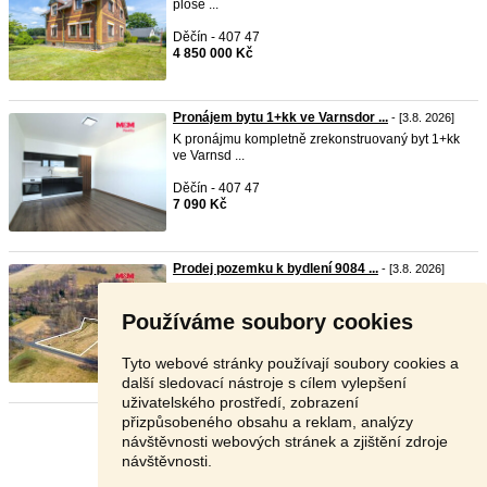
ploše ...
Děčín - 407 47
4 850 000 Kč
Pronájem bytu 1+kk ve Varnsdor ...
- [3.8. 2026]
K pronájmu kompletně zrekonstruovaný byt 1+kk
ve Varnsd ...
Děčín - 407 47
7 090 Kč
Prodej pozemku k bydlení 9084 ...
- [3.8. 2026]
Prodej pozemku k bydlení o výměře 9 084 m² v
katastráln ...
Používáme soubory cookies
Děčín - 407 47
1 390 000 Kč
Tyto webové stránky používají soubory cookies a
další sledovací nástroje s cílem vylepšení
uživatelského prostředí, zobrazení
přizpůsobeného obsahu a reklam, analýzy
Stránka:
1
2
3
Další
návštěvnosti webových stránek a zjištění zdroje
návštěvnosti.