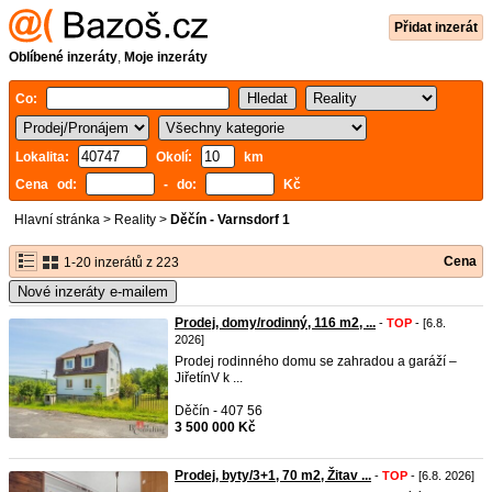
Přidat inzerát
Oblíbené inzeráty
,
Moje inzeráty
Co:
Lokalita:
Okolí:
km
Cena od:
- do:
Kč
Hlavní stránka
>
Reality
>
Děčín - Varnsdorf 1
Cena
1-20 inzerátů z 223
Nové inzeráty e-mailem
Prodej, domy/rodinný, 116 m2, ...
-
TOP
- [6.8.
2026]
Prodej rodinného domu se zahradou a garáží –
JiřetínV k ...
Děčín - 407 56
3 500 000 Kč
Prodej, byty/3+1, 70 m2, Žitav ...
-
TOP
- [6.8. 2026]