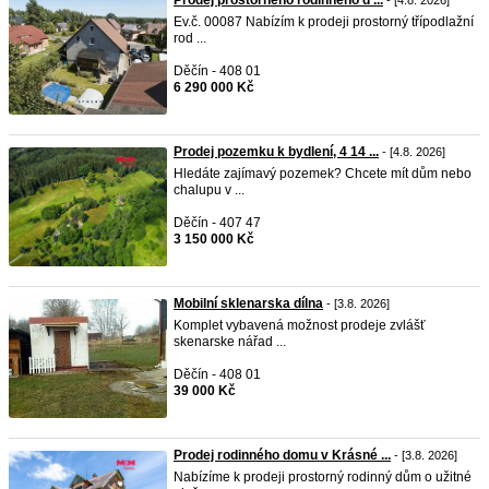
Prodej prostorného rodinného d ...
- [4.8. 2026]
Ev.č. 00087 Nabízím k prodeji prostorný třípodlažní
rod ...
Děčín - 408 01
6 290 000 Kč
Prodej pozemku k bydlení, 4 14 ...
- [4.8. 2026]
Hledáte zajímavý pozemek? Chcete mít dům nebo
chalupu v ...
Děčín - 407 47
3 150 000 Kč
Mobilní sklenarska dílna
- [3.8. 2026]
Komplet vybavená možnost prodeje zvlášť
skenarske nářad ...
Děčín - 408 01
39 000 Kč
Prodej rodinného domu v Krásné ...
- [3.8. 2026]
Nabízíme k prodeji prostorný rodinný dům o užitné