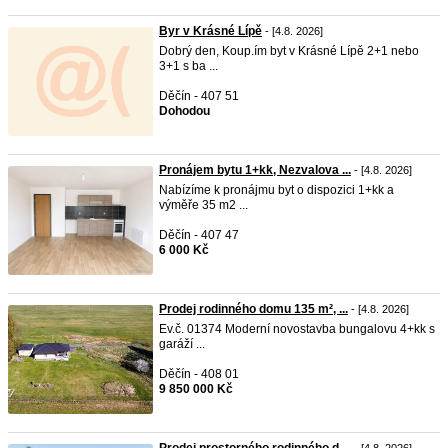
Byr v Krásné Lípě
- [4.8. 2026]
Dobrý den, Koup.ím byt v Krásné Lípě 2+1 nebo
3+1 s ba ...
Děčín - 407 51
Dohodou
Pronájem bytu 1+kk, Nezvalova ...
- [4.8. 2026]
Nabízíme k pronájmu byt o dispozici 1+kk a
výměře 35 m2 ...
Děčín - 407 47
6 000 Kč
Prodej rodinného domu 135 m², ...
- [4.8. 2026]
Ev.č. 01374 Moderní novostavba bungalovu 4+kk s
garáží ...
Děčín - 408 01
9 850 000 Kč