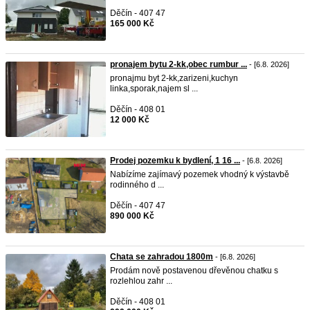
Děčín - 407 47
165 000 Kč
pronajem bytu 2-kk,obec rumbur ...
- [6.8. 2026]
pronajmu byt 2-kk,zarizeni,kuchyn
linka,sporak,najem sl ...
Děčín - 408 01
12 000 Kč
Prodej pozemku k bydlení, 1 16 ...
- [6.8. 2026]
Nabízíme zajímavý pozemek vhodný k výstavbě
rodinného d ...
Děčín - 407 47
890 000 Kč
Chata se zahradou 1800m
- [6.8. 2026]
Prodám nově postavenou dřevěnou chatku s
rozlehlou zahr ...
Děčín - 408 01