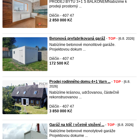
PRODEJ BYTU 3+1 S BALKONEMNabízíme k
prodeji prostorný ...
Děčín - 407 47
2 850 000 Kč
Betonová prefabrikovaná garáž
-
TOP
- [6.8. 2026]
Nabízíme betonové monolitové garáže.
Projektovou dokum ...
Děčín - 407 47
172 500 Kč
Prodej rodinného domu 4+1 Varn ...
-
TOP
- [6.8.
2026]
Nabízíme krásnou, udržovanou, částečně
rekonstruovanou ...
Děčín - 407 47
3 850 000 Kč
Garáž na klíč i včetně složení ...
-
TOP
- [6.8. 2026]
Nabízíme betonové monolytové garáže
Projektovou dokume ...