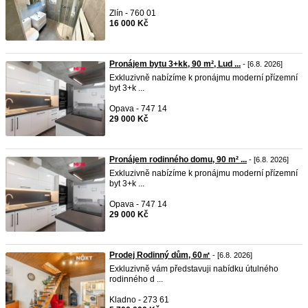
Zlín - 760 01
16 000 Kč
Pronájem bytu 3+kk, 90 m², Lud ...
- [6.8. 2026]
Exkluzivně nabízíme k pronájmu moderní přízemní
byt 3+k ...
Opava - 747 14
29 000 Kč
Pronájem rodinného domu, 90 m² ...
- [6.8. 2026]
Exkluzivně nabízíme k pronájmu moderní přízemní
byt 3+k ...
Opava - 747 14
29 000 Kč
Prodej Rodinný dům, 60㎡
- [6.8. 2026]
Exkluzivně vám představuji nabídku útulného
rodinného d ...
Kladno - 273 61