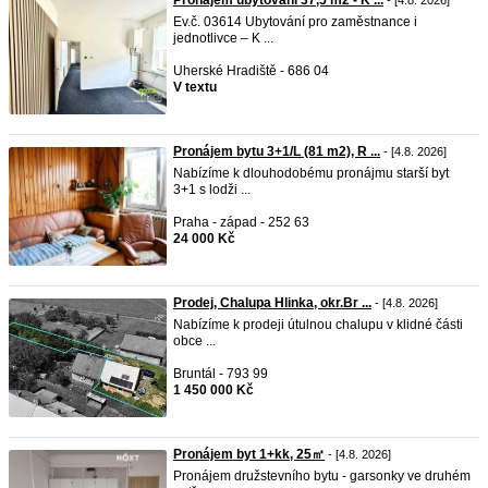
Pronájem ubytování 37,5 m2 - K ...
- [4.8. 2026]
Ev.č. 03614 Ubytování pro zaměstnance i
jednotlivce – K ...
Uherské Hradiště - 686 04
V textu
Pronájem bytu 3+1/L (81 m2), R ...
- [4.8. 2026]
Nabízíme k dlouhodobému pronájmu starší byt
3+1 s lodži ...
Praha - západ - 252 63
24 000 Kč
Prodej, Chalupa Hlinka, okr.Br ...
- [4.8. 2026]
Nabízíme k prodeji útulnou chalupu v klidné části
obce ...
Bruntál - 793 99
1 450 000 Kč
Pronájem byt 1+kk, 25㎡
- [4.8. 2026]
Pronájem družstevního bytu - garsonky ve druhém