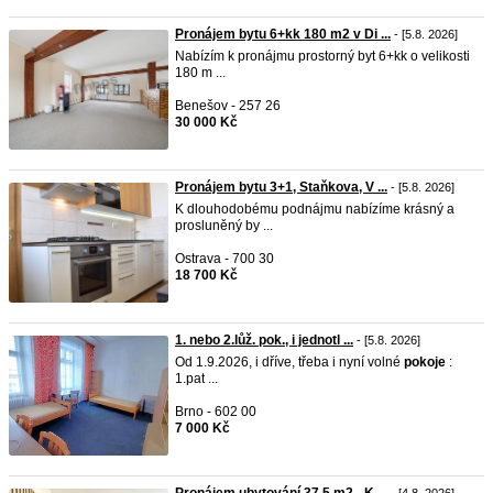
Pronájem bytu 6+kk 180 m2 v Di ...
- [5.8. 2026]
Nabízím k pronájmu prostorný byt 6+kk o velikosti
180 m ...
Benešov - 257 26
30 000 Kč
Pronájem bytu 3+1, Staňkova, V ...
- [5.8. 2026]
K dlouhodobému podnájmu nabízíme krásný a
prosluněný by ...
Ostrava - 700 30
18 700 Kč
1. nebo 2.lůž. pok., i jednotl ...
- [5.8. 2026]
Od 1.9.2026, i dříve, třeba i nyní volné
pokoje
:
1.pat ...
Brno - 602 00
7 000 Kč