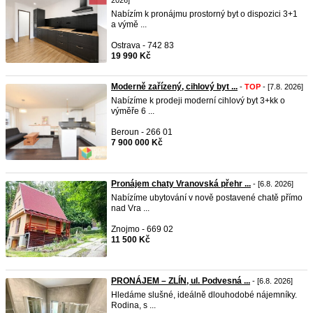
2026]
Nabízím k pronájmu prostorný byt o dispozici 3+1
a výmě ...
Ostrava - 742 83
19 990 Kč
Moderně zařízený, cihlový byt ...
-
TOP
- [7.8. 2026]
Nabízíme k prodeji moderní cihlový byt 3+kk o
výměře 6 ...
Beroun - 266 01
7 900 000 Kč
Pronájem chaty Vranovská přehr ...
- [6.8. 2026]
Nabízíme ubytování v nově postavené chatě přímo
nad Vra ...
Znojmo - 669 02
11 500 Kč
PRONÁJEM – ZLÍN, ul. Podvesná ...
- [6.8. 2026]
Hledáme slušné, ideálně dlouhodobé nájemníky.
Rodina, s ...