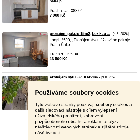
patře p ...
Prachatice - 383 01
7 000 Kč
pronájem pokoje 15m2, bez kau ...
- [4.8. 2026]
+popl. 2500, , Pronájem dvoulůžkového
pokoje
Praha Čako ...
Praha 9 - 196 00
13 500 Kč
Pronájem bytu 3+1 Karviná
- [3.8. 2026]
Pronájem bytu 3+1 se dvěma balkony | 68,7 m² |
Karviná ...
Používáme soubory cookies
Karviná - 733 01
16 000 Kč
Tyto webové stránky používají soubory cookies a
další sledovací nástroje s cílem vylepšení
uživatelského prostředí, zobrazení
přizpůsobeného obsahu a reklam, analýzy
Stránka:
1
2
3
Další
návštěvnosti webových stránek a zjištění zdroje
návštěvnosti.