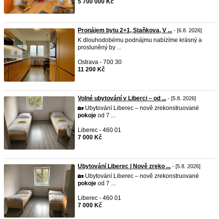
5 700 000 Kč
Pronájem bytu 2+1, Staňkova, V ...
- [6.8. 2026]
K dlouhodobému podnájmu nabízíme krásný a
prosluněný by ...
Ostrava - 700 30
11 200 Kč
Volné ubytování v Liberci – od ...
- [5.8. 2026]
🏡 Ubytování Liberec – nově zrekonstruované
pokoje
od 7 ...
Liberec - 460 01
7 000 Kč
Ubytování Liberec | Nově zreko ...
- [5.8. 2026]
🏡 Ubytování Liberec – nově zrekonstruované
pokoje
od 7 ...
Liberec - 460 01
7 000 Kč