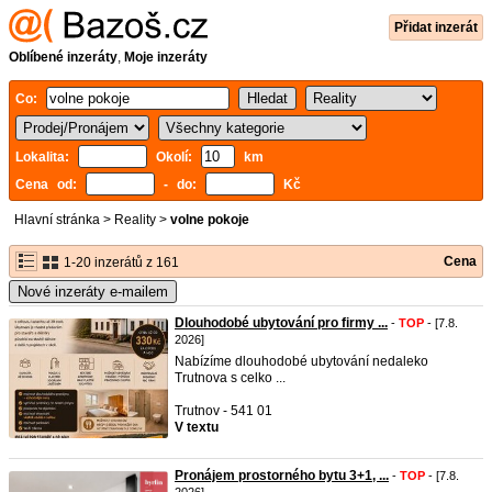
Přidat inzerát
Oblíbené inzeráty
,
Moje inzeráty
Co:
Lokalita:
Okolí:
km
Cena od:
- do:
Kč
Hlavní stránka
>
Reality
>
volne pokoje
Cena
1-20 inzerátů z 161
Nové inzeráty e-mailem
Dlouhodobé ubytování pro firmy ...
-
TOP
- [7.8.
2026]
Nabízíme dlouhodobé ubytování nedaleko
Trutnova s celko ...
Trutnov - 541 01
V textu
Pronájem prostorného bytu 3+1, ...
-
TOP
- [7.8.