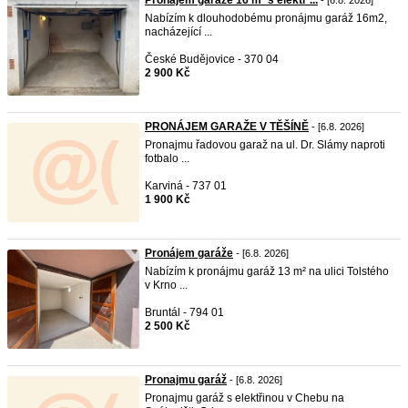
Pronájem garáže 16 m² s elektř ...
- [6.8. 2026]
Nabízím k dlouhodobému pronájmu garáž 16m2,
nacházející ...
České Budějovice - 370 04
2 900 Kč
PRONÁJEM GARAŽE V TĚŠÍNĚ
- [6.8. 2026]
Pronajmu řadovou garaž na ul. Dr. Slámy naproti
fotbalo ...
Karviná - 737 01
1 900 Kč
Pronájem garáže
- [6.8. 2026]
Nabízím k pronájmu garáž 13 m² na ulici Tolstého
v Krno ...
Bruntál - 794 01
2 500 Kč
Pronajmu garáž
- [6.8. 2026]
Pronajmu garáž s elektřinou v Chebu na