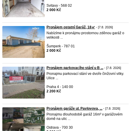
Svitavy - 568 02
2 000 Kč
Pronájem ostatní Garáž, 18㎡
- [7.8. 2026]
Nabízíme k pronájmu prostornou zděnou garáž o
velikosti ...
Šumperk - 787 01
2 000 Kč
Pronájem parkovacího stání u B ...
- [7.8. 2026]
Pronajmu parkovací stání ve dvoře činžovní vilky.
Ulice ...
Praha 4 - 140 00
2 200 Kč
Pronájem garáže ul. Pavlovova, ...
- [7.8. 2026]
Pronajmu dlouhodobě garáž 16m² v garážovém
domě na ulic ...
Ostrava - 700 30