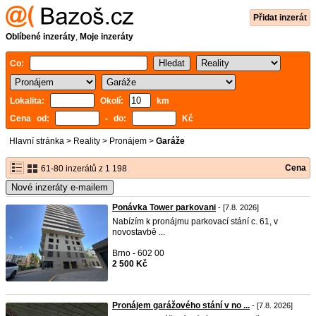
Přidat inzerát
Oblíbené inzeráty
,
Moje inzeráty
Co:
Lokalita:
Okolí:
km
Cena od:
- do:
Kč
Hlavní stránka
>
Reality
>
Pronájem
>
Garáže
Cena
61-80 inzerátů z 1 198
Nové inzeráty e-mailem
Ponávka Tower parkovani
- [7.8. 2026]
Nabízím k pronájmu parkovací stání c. 61, v
novostavbě ...
Brno - 602 00
2 500 Kč
Pronájem garážového stání v no ...
- [7.8. 2026]