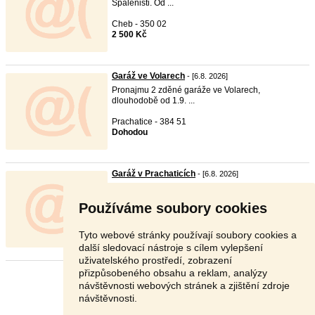
Spáleništi. Od ...
Cheb - 350 02
2 500 Kč
Garáž ve Volarech
- [6.8. 2026]
Pronajmu 2 zděné garáže ve Volarech,
dlouhodobě od 1.9. ...
Prachatice - 384 51
Dohodou
Garáž v Prachaticích
- [6.8. 2026]
Dlouhodobě pronajmu zděnou garáž v
Prachaticích na Mlýn ...
Používáme soubory cookies
Prachatice - 383 01
Dohodou
Tyto webové stránky používají soubory cookies a
další sledovací nástroje s cílem vylepšení
uživatelského prostředí, zobrazení
přizpůsobeného obsahu a reklam, analýzy
Stránka:
Předchozí
3
4
5
6
Další
návštěvnosti webových stránek a zjištění zdroje
návštěvnosti.