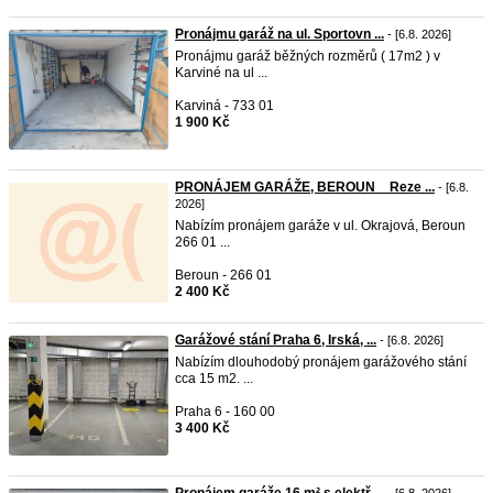
Pronájmu garáž na ul. Sportovn ...
- [6.8. 2026]
Pronájmu garáž běžných rozměrů ( 17m2 ) v
Karviné na ul ...
Karviná - 733 01
1 900 Kč
PRONÁJEM GARÁŽE, BEROUN _ Reze ...
- [6.8.
2026]
Nabízím pronájem garáže v ul. Okrajová, Beroun
266 01 ...
Beroun - 266 01
2 400 Kč
Garážové stání Praha 6, Irská, ...
- [6.8. 2026]
Nabízím dlouhodobý pronájem garážového stání
cca 15 m2. ...
Praha 6 - 160 00
3 400 Kč