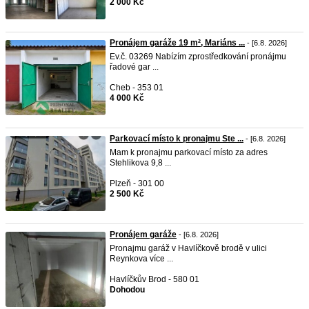
2 000 Kč
Pronájem garáže 19 m², Mariáns ...
- [6.8. 2026]
Ev.č. 03269 Nabízím zprostředkování pronájmu
řadové gar ...
Cheb - 353 01
4 000 Kč
Parkovací místo k pronajmu Ste ...
- [6.8. 2026]
Mam k pronajmu parkovací místo za adres
Stehlikova 9,8 ...
Plzeň - 301 00
2 500 Kč
Pronájem garáže
- [6.8. 2026]
Pronajmu garáž v Havlíčkově brodě v ulici
Reynkova více ...
Havlíčkův Brod - 580 01
Dohodou