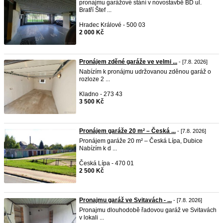
pronajmu garážové stání v novostavbě BD ul.
Bratří Štef ...
Hradec Králové - 500 03
2 000 Kč
Pronájem zděné garáže ve velmi ...
- [7.8. 2026]
​Nabízím k pronájmu udržovanou zděnou garáž o
rozloze 2 ...
Kladno - 273 43
3 500 Kč
Pronájem garáže 20 m² – Česká ...
- [7.8. 2026]
Pronájem garáže 20 m² – Česká Lípa, Dubice
Nabízím k d ...
Česká Lípa - 470 01
2 500 Kč
Pronajmu garáž ve Svitavách - ...
- [7.8. 2026]
Pronajmu dlouhodobě řadovou garáž ve Svitavách
v lokali ...