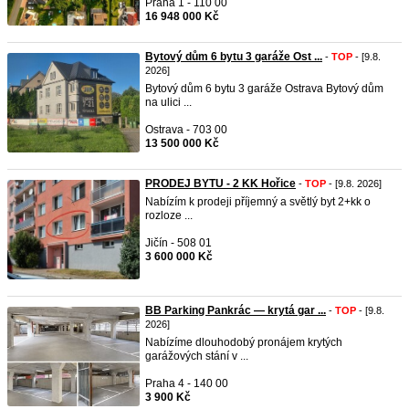
Praha 1 - 110 00
16 948 000 Kč
Bytový dům 6 bytu 3 garáže Ost ...
-
TOP
- [9.8.
2026]
Bytový dům 6 bytu 3 garáže Ostrava Bytový dům
na ulici ...
Ostrava - 703 00
13 500 000 Kč
PRODEJ BYTU - 2 KK Hořice
-
TOP
- [9.8. 2026]
Nabízím k prodeji příjemný a světlý byt 2+kk o
rozloze ...
Jičín - 508 01
3 600 000 Kč
BB Parking Pankrác — krytá gar ...
-
TOP
- [9.8.
2026]
Nabízíme dlouhodobý pronájem krytých
garážových stání v ...
Praha 4 - 140 00
3 900 Kč