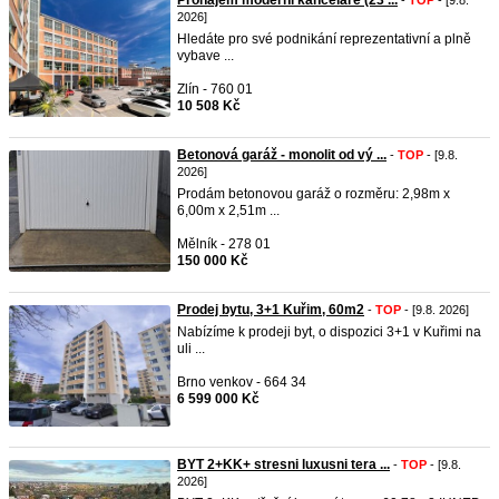
Pronájem moderní kanceláře (23 ...
-
TOP
- [9.8.
2026]
Hledáte pro své podnikání reprezentativní a plně
vybave ...
Zlín - 760 01
10 508 Kč
Betonová garáž - monolit od vý ...
-
TOP
- [9.8.
2026]
Prodám betonovou garáž o rozměru: 2,98m x
6,00m x 2,51m ...
Mělník - 278 01
150 000 Kč
Prodej bytu, 3+1 Kuřim, 60m2
-
TOP
- [9.8. 2026]
Nabízíme k prodeji byt, o dispozici 3+1 v Kuřimi na
uli ...
Brno venkov - 664 34
6 599 000 Kč
BYT 2+KK+ stresni luxusni tera ...
-
TOP
- [9.8.
2026]