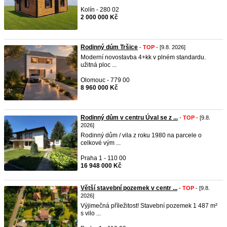
Kolín - 280 02
2 000 000 Kč
Rodinný dúm Tršice
-
TOP
- [9.8. 2026]
Moderní novostavba 4+kk v plném standardu.
užitná ploc ...
Olomouc - 779 00
8 960 000 Kč
Rodinný dům v centru Úval se z ...
-
TOP
- [9.8.
2026]
Rodinný dům / vila z roku 1980 na parcele o
celkové vým ...
Praha 1 - 110 00
16 948 000 Kč
Větší stavební pozemek v centr ...
-
TOP
- [9.8.
2026]
Výjimečná příležitost! Stavební pozemek 1 487 m²
s vilo ...