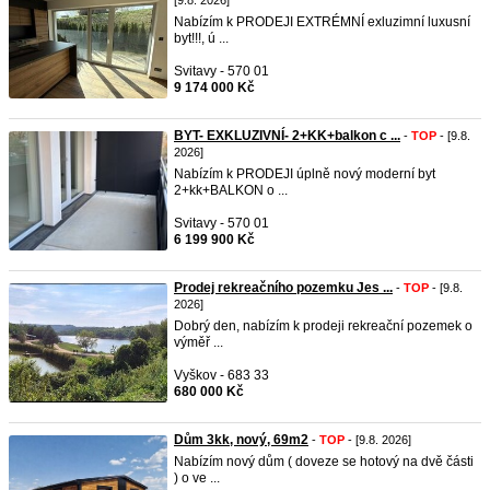
[9.8. 2026]
Nabízím k PRODEJI EXTRÉMNÍ exluzimní luxusní
byt!!!, ú ...
Svitavy - 570 01
9 174 000 Kč
BYT- EXKLUZIVNÍ- 2+KK+balkon c ...
-
TOP
- [9.8.
2026]
Nabízím k PRODEJI úplně nový moderní byt
2+kk+BALKON o ...
Svitavy - 570 01
6 199 900 Kč
Prodej rekreačního pozemku Jes ...
-
TOP
- [9.8.
2026]
Dobrý den, nabízím k prodeji rekreační pozemek o
výměř ...
Vyškov - 683 33
680 000 Kč
Dům 3kk, nový, 69m2
-
TOP
- [9.8. 2026]
Nabízím nový dům ( doveze se hotový na dvě části
) o ve ...