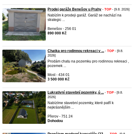
Prodej garáže Benešov u Prahy
-
TOP
- [9.8. 2026]
Nabízím k prodeji garáž. Garáž se nachází na
strategic ...
Benešov - 256 01
890 000 Kč
Chatka pro rodinnou rekreaci v ...
-
TOP
- [9.8.
2026]
Prodám chatu na pozemku pro rodinnou rekreaci ,
pozemek ...
Most - 434 01
3 500 000 Kč
Lukrativní stavební pozemky, ú ...
-
TOP
- [9.8.
2026]
Nabízíme stavební pozemky, které patří k
nejkrásnějším ...
Přerov - 751 24
Dohodou