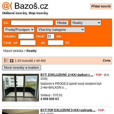
Přidat inzerát
Oblíbené inzeráty
,
Moje inzeráty
Co:
Lokalita:
Okolí:
km
Cena od:
- do:
Kč
Hlavní stránka
>
Reality
Cena
1-20 inzerátů z 49 460
Nové inzeráty e-mailem
BYT- EXKLUZIVNÍ- 2+KK+balkon c ...
-
TOP
- [9.8.
2026]
Nabízím k PRODEJI úplně nový moderní byt
2+kk+BALKON o ...
Svitavy - 570 01
4 958 000 Kč
BYT-TOP EXLUZIVNÍ 3+KK+zahrada ...
-
TOP
-