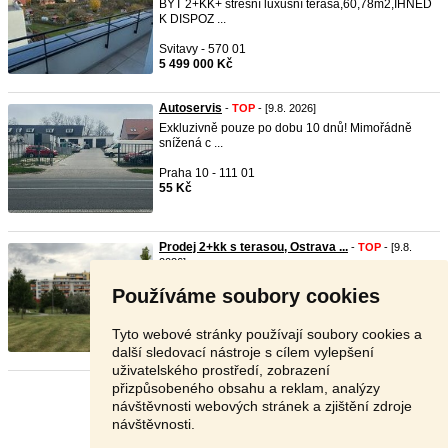
BYT 2+KK+ střešní luxusní terasa,60,78m2,IHNED
K DISPOZ ...
Svitavy - 570 01
5 499 000 Kč
Autoservis
-
TOP
- [9.8. 2026]
Exkluzivně pouze po dobu 10 dnů! Mimořádně
snížená c ...
Praha 10 - 111 01
55 Kč
Prodej 2+kk s terasou, Ostrava ...
-
TOP
- [9.8.
2026]
Zájemci, prosím, e-mail .... Díky.
Používáme soubory cookies
Ostrava - 708 00
1 Kč
Tyto webové stránky používají soubory cookies a
další sledovací nástroje s cílem vylepšení
uživatelského prostředí, zobrazení
přizpůsobeného obsahu a reklam, analýzy
Stránka:
1
2
3
Další
návštěvnosti webových stránek a zjištění zdroje
návštěvnosti.