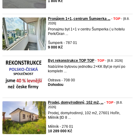
1 800 Kč
Pronájem 1+1, centrum Šumperka ...
-
TOP
- [8.8.
2026]
Pronajmu byt 1+1 v centru Šumperka ( u hotelu
Perk/Gran ...
Šumperk - 787 01
9 000 Kč
Byt rekonstrukce TOP TOP
-
TOP
- [8.8. 2026]
Nabízíme bytovou jednotku 2+KK Byt je nyní po
kompletn ...
Ostrava - 708 00
Dohodou
Prodej, domy/rodinný, 102 m2, ...
-
TOP
- [8.8.
2026]
Prodej, domy/rodinný, 102 m2, 27601 Hořín,
Mělník [ID 8 ...
Mělník - 276 01
10 289 000 Kč