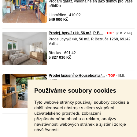
Prodám garáž, vhodná nejen jako domov pro Vaše
přibližo ...
Litoměřice - 410 02
549 000 Kč
Prodej, byty/2+kk, 56 m2, P. B ...
-
TOP
- [8.8. 2026]
Prodej, byty/2+kk, 56 m2, P. Bezruče 1268, 69142
Valtic ...
Břeclav - 691 42
5 827 030 Kč
Prodej luxusního Houseboatu / ...
-
TOP
- [8.8.
2026]
🏡 Prodej luxusního Houseboatu / Hausbotu –
Používáme soubory cookies
Císařská lou ...
Praha 5 - 150 00
Tyto webové stránky používají soubory cookies a
2 600 000 Kč
další sledovací nástroje s cílem vylepšení
uživatelského prostředí, zobrazení
přizpůsobeného obsahu a reklam, analýzy
Stránka:
Předchozí
6
7
8
9
Další
návštěvnosti webových stránek a zjištění zdroje
návštěvnosti.