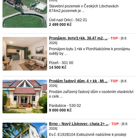
2026]
Stavební pozemek v Českých Libchavách
874m2,pozemek je ...
Ústí nad Orlicí - 562 01
2 499 000 Kč
Pronájem, byty/1+kk, 38.47 m2, ...
-
TOP
- [8.8.
2026]
Pronájem bytu 1+kk v PlzniNabízíme k pronájmu
světlý by ...
Plzeň - 301 00
14 500 Kč
Prodám řadový dům, 4 + kk , Mi ...
-
TOP
- [8.8.
2026]
Prodám zařízený řadový dům v osobním vlastnictví
o celk ...
Pardubice - 530 02
9 000 000 Kč
Brno – Nový Lískovec, chata 2+ ...
-
TOP
- [8.8.
2026]
Ev.č. E192B104 Exkluzivně nabízíme k prodeji