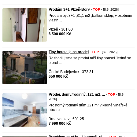
Prodám 3+1 Plzeň-Bory
-
TOP
- [8.8. 2026]
Prodám byt 3+1 ,81,1 m2 ,balkon,sklep, v osobním
vlastn ...
Plzeň - 301 00
6 500 000 Kč
Tiny house je na prodej
-
TOP
- [8.8. 2026]
Rozhodli jsme se prodat náš tiny house! Jedná se
o prot ...
České Budějovice - 373 31
650 000 Kč
Prodej, domy/rodinný, 121 m2, ...
-
TOP
- [8.8.
2026]
Prostorný rodinný dům 121 m² v klidné vinařské
obci s r ...
Brno venkov - 691 25
7 990 000 Kč