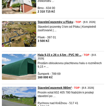
zrekonstru ...
Brno - 634 00
2 310 715 Kč
Stavební pozemky u Písku
-
TOP
- [8.8. 2026]
Stavební pozemky 3 km od Písku | Kompletně
zasíťované | ...
Písek - 397 01
3 500 Kč
Hala 9,15 x 26 x 4,5m - PVC 90 ...
-
TOP
- [8.8.
2026]
Prodám obloukovou plachtovou halu o rozměrech
9,15 × ...
Šumperk - 789 69
160 000 Kč
Stavební pozemek 980m²
-
TOP
- [8.8. 2026]
Prosím volat 602 405 780 Nabízím k prodeji
stavební po ...
Rychnov nad Kněžnou - 517 41