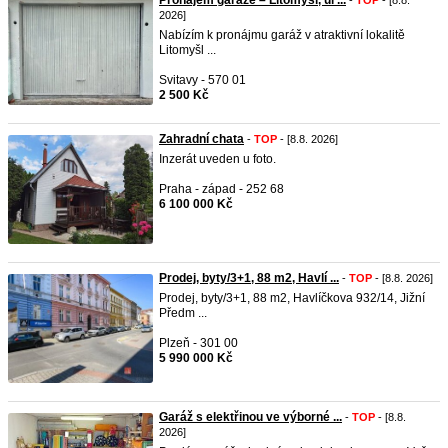
Pronájem garáže – Litomyšl, ul ...
-
TOP
- [8.8.
2026]
Nabízím k pronájmu garáž v atraktivní lokalitě
Litomyšl ...
Svitavy - 570 01
2 500 Kč
Zahradní chata
-
TOP
- [8.8. 2026]
Inzerát uveden u foto.
Praha - západ - 252 68
6 100 000 Kč
Prodej, byty/3+1, 88 m2, Havlí ...
-
TOP
- [8.8. 2026]
Prodej, byty/3+1, 88 m2, Havlíčkova 932/14, Jižní
Předm ...
Plzeň - 301 00
5 990 000 Kč
Garáž s elektřinou ve výborné ...
-
TOP
- [8.8.
2026]