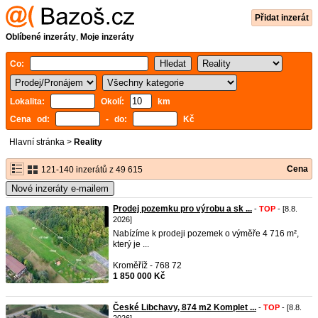
Přidat inzerát
Oblíbené inzeráty
,
Moje inzeráty
Co:
Lokalita:
Okolí:
km
Cena od:
- do:
Kč
Hlavní stránka
>
Reality
Cena
121-140 inzerátů z 49 615
Nové inzeráty e-mailem
Prodej pozemku pro výrobu a sk ...
-
TOP
- [8.8.
2026]
Nabízíme k prodeji pozemek o výměře 4 716 m²,
který je ...
Kroměříž - 768 72
1 850 000 Kč
České Libchavy, 874 m2 Komplet ...
-
TOP
- [8.8.