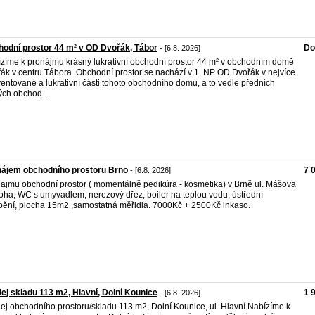
odní prostor 44 m² v OD Dvořák, Tábor
Do
- [6.8. 2026]
zíme k pronájmu krásný lukrativní obchodní prostor 44 m² v obchodním domě
ák v centru Tábora. Obchodní prostor se nachází v 1. NP OD Dvořák v nejvíce
ventované a lukrativní části tohoto obchodního domu, a to vedle předních
ých obchod ...
nájem obchodního prostoru Brno
7 
- [6.8. 2026]
ajmu obchodní prostor ( momentálně pedikúra - kosmetika) v Brně ul. Mášova
loha, WC s umyvadlem, nerezový dřez, boiler na teplou vodu, ústřední
pění, plocha 15m2 ,samostatná měřidla. 7000Kč + 2500Kč inkaso.
ej skladu 113 m2, Hlavní, Dolní Kounice
1 
- [6.8. 2026]
ej obchodního prostoru/skladu 113 m2, Dolní Kounice, ul. Hlavní Nabízíme k