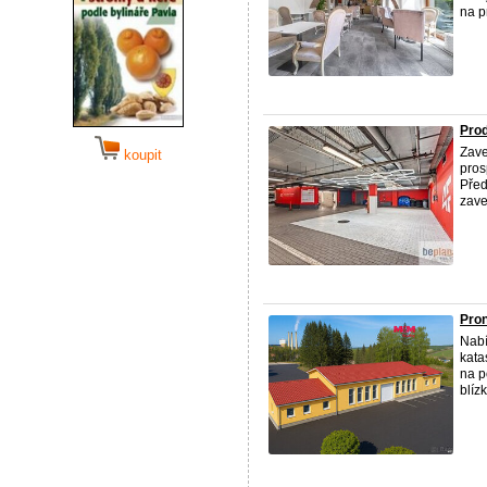
na pr
Prod
Zave
koupit
pros
Před
zave
Pron
Nabí
kata
na p
blízk