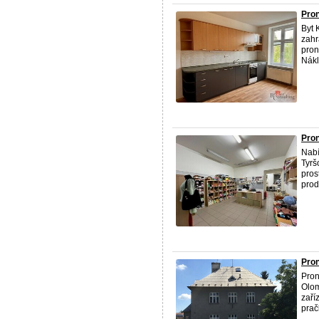
Pron
Byt 
zahr
pron
Nákl
Pron
Nabí
Tyrš
pros
prod
Pron
Pron
Olom
zaří
pračk