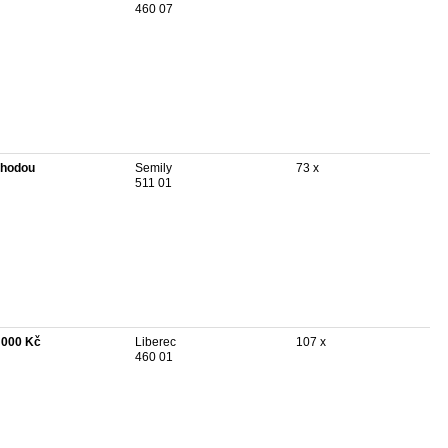
460 07
hodou
Semily
73 x
511 01
 000 Kč
Liberec
107 x
460 01