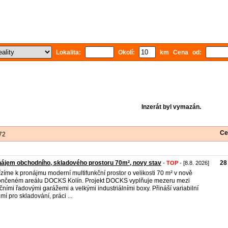
Lokalita:
Okolí:
km Cena od:
Inzerát byl vymazán.
Ce
72
ájem obchodního, skladového prostoru 70m², novy stav
28
-
TOP
- [8.8. 2026]
zíme k pronájmu moderní multifunkční prostor o velikosti 70 m² v nově
nčeném areálu DOCKS Kolín. Projekt DOCKS vyplňuje mezeru mezi
ičními řadovými garážemi a velkými industriálními boxy. Přináší variabilní
mí pro skladování, práci ...