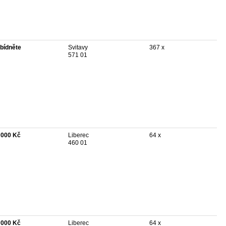
bídněte
Svitavy
367 x
571 01
 000 Kč
Liberec
64 x
460 01
 000 Kč
Liberec
64 x