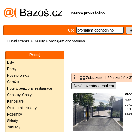
... inzerce pro každého
Co:
Hlavní stránka
>
Reality
>
pronajem obchodniho
Prodej
Byty
Domy
Nové projekty
Zobrazeno 1-20 inzerátů z 3
Garáže
Nové inzeráty e-mailem
Hotely, penziony, restaurace
Pron
Chalupy, Chaty
Nabí
Kanceláře
doko
Obchodní prostory
trad
záze
Pozemky
Sklady
Zahrady