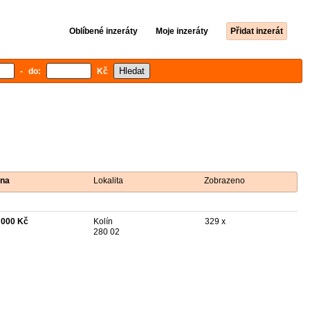
Oblíbené inzeráty
Moje inzeráty
Přidat inzerát
- do:
Kč
na
Lokalita
Zobrazeno
 000 Kč
Kolín
329 x
280 02