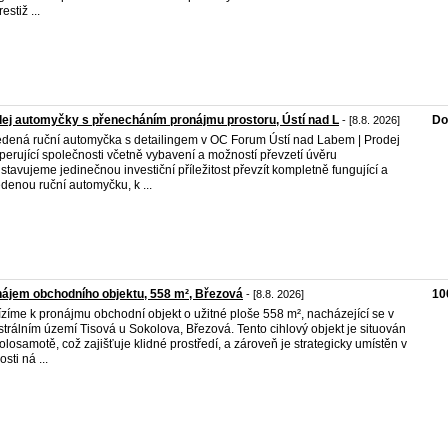
estiž ...
ej automyčky s přenecháním pronájmu prostoru, Ústí nad L
Do
- [8.8. 2026]
dená ruční automyčka s detailingem v OC Forum Ústí nad Labem | Prodej
perující společnosti včetně vybavení a možností převzetí úvěru
stavujeme jedinečnou investiční příležitost převzít kompletně fungující a
denou ruční automyčku, k ...
ájem obchodního objektu, 558 m², Březová
10
- [8.8. 2026]
zíme k pronájmu obchodní objekt o užitné ploše 558 m², nacházející se v
strálním území Tisová u Sokolova, Březová. Tento cihlový objekt je situován
olosamotě, což zajišťuje klidné prostředí, a zároveň je strategicky umístěn v
osti ná ...