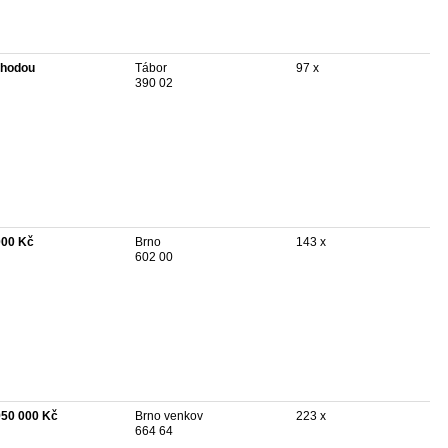
hodou
Tábor
97 x
390 02
000 Kč
Brno
143 x
602 00
950 000 Kč
Brno venkov
223 x
664 64