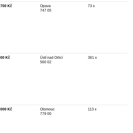
 700 Kč
Opava
73 x
747 05
500 Kč
Ústí nad Orlicí
361 x
560 02
 000 Kč
Olomouc
113 x
779 00