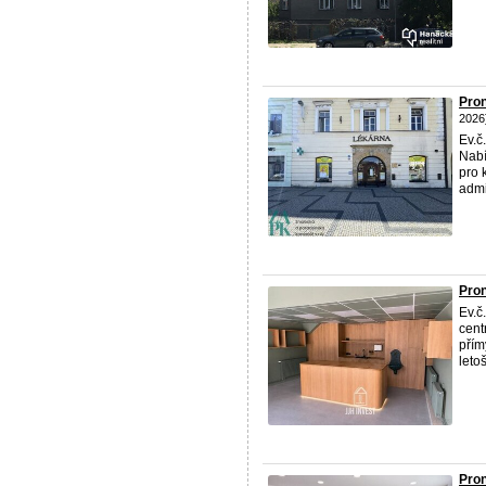
Pron
2026
Ev.č
Nabí
pro 
admi
Pron
Ev.č
cent
přím
letoš
Pron