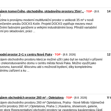
ájem komerčního, obchodního, skladového prostoru 35m²,..
14
-
TOP
- [8.8.
]
zíme k pronájmu moderní multifunkční prostor o velikosti 35 m² v nově
nčeném areálu DOCKS Kolín. Projekt DOCKS vyplňuje mezeru mezi
ičními řadovými garážemi a velkými industriálními boxy. Přináší variabilní
mí pro skladování, práci ...
odní prostor 2+1 v centru Nové Paky
12
-
TOP
- [8.8. 2026]
ájem obchodního prostoru který je možné užít i jako byt se nachází v přízemí
 zrekonstuovaného domu v centru města Nová Paka. Možno využít jako
ozovnu, kancelář, tělocvinu atd s možností bydlení, díky kompletnímu
álnímu zařízení a ku ...
ájem obchodních prostor 260 m² - Opletalova
V 
-
TOP
- [8.8. 2026]
ájem obchodního prostoru 260 m² Opletalova, Praha - Nové Město Výjimečné
rční prostory 260 m² | Opletalova, Praha 1 | Kavárna, showroom, galerie,
gn store Reprezentativní obchodní prostory se zavedenou kavárenskou částí