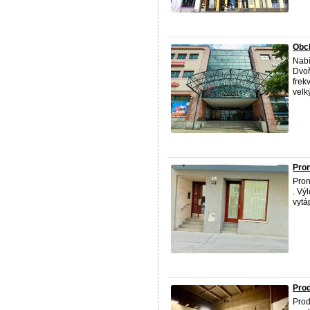
Obch
Nabí
Dvoř
frek
velk
Pro
Pron
. Vý
vytá
Prod
Prod