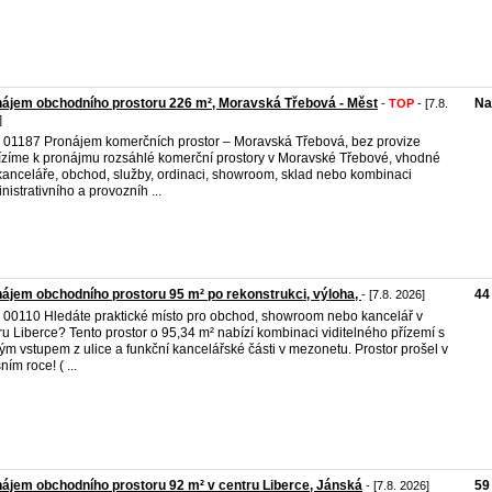
ájem obchodního prostoru 226 m², Moravská Třebová - Měst
Na
-
TOP
- [7.8.
]
. 01187 Pronájem komerčních prostor – Moravská Třebová, bez provize
zíme k pronájmu rozsáhlé komerční prostory v Moravské Třebové, vhodné
kanceláře, obchod, služby, ordinaci, showroom, sklad nebo kombinaci
nistrativního a provozníh ...
ájem obchodního prostoru 95 m² po rekonstrukci, výloha,
44
- [7.8. 2026]
. 00110 Hledáte praktické místo pro obchod, showroom nebo kancelář v
ru Liberce? Tento prostor o 95,34 m² nabízí kombinaci viditelného přízemí s
ým vstupem z ulice a funkční kancelářské části v mezonetu. Prostor prošel v
ním roce! ( ...
ájem obchodního prostoru 92 m² v centru Liberce, Jánská
59
- [7.8. 2026]