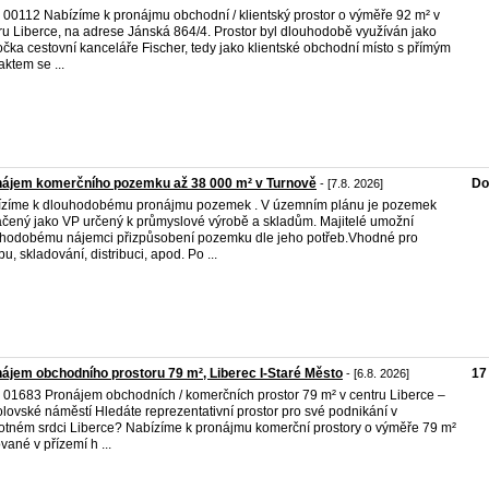
. 00112 Nabízíme k pronájmu obchodní / klientský prostor o výměře 92 m² v
ru Liberce, na adrese Jánská 864/4. Prostor byl dlouhodobě využíván jako
čka cestovní kanceláře Fischer, tedy jako klientské obchodní místo s přímým
aktem se ...
nájem komerčního pozemku až 38 000 m² v Turnově
Do
- [7.8. 2026]
zíme k dlouhodobému pronájmu pozemek . V územním plánu je pozemek
čený jako VP určený k průmyslové výrobě a skladům. Majitelé umožní
hodobému nájemci přizpůsobení pozemku dle jeho potřeb.Vhodné pro
bu, skladování, distribuci, apod. Po ...
ájem obchodního prostoru 79 m², Liberec I-Staré Město
17
- [6.8. 2026]
. 01683 Pronájem obchodních / komerčních prostor 79 m² v centru Liberce –
lovské náměstí Hledáte reprezentativní prostor pro své podnikání v
tném srdci Liberce? Nabízíme k pronájmu komerční prostory o výměře 79 m²
ované v přízemí h ...