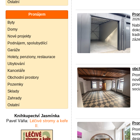
Ostatní
Pronájem
Pron
2026
Byty
Nabí
Domy
doko
trad
Nové projekty
záze
Podnájem, spolubydlící
Garáže
Hotely, penziony, restaurace
Ubytování
obch
Kanceláře
Pron
Obchodní prostory
nově
Pozemky
prov
soci
Sklady
Zahrady
Ostatní
Knihkupectví Jasmínka
Pavel Váňa:
Léčivé stromy a keře
Pron
II.
Pron
kome
desi