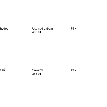
hodou
Ústí nad Labem
75 x
400 01
0 Kč
Sokolov
49 x
356 01