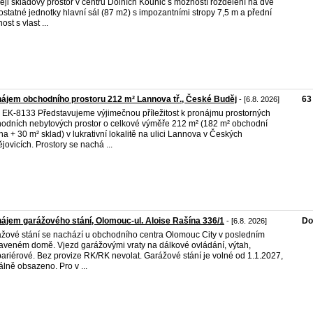
eji skladový prostor v centru Dolních Kounic s možností rozdělení na dvě
statné jednotky hlavní sál (87 m2) s impozantními stropy 7,5 m a přední
ost s vlast ...
ájem obchodního prostoru 212 m² Lannova tř., České Buděj
63
- [6.8. 2026]
. EK-8133 Představujeme výjimečnou příležitost k pronájmu prostorných
odních nebytových prostor o celkové výměře 212 m² (182 m² obchodní
ha + 30 m² sklad) v lukrativní lokalitě na ulici Lannova v Českých
jovicích. Prostory se nachá ...
ájem garážového stání, Olomouc-ul. Aloise Rašína 336/1
Do
- [6.8. 2026]
žové stání se nachází u obchodního centra Olomouc City v posledním
aveném domě. Vjezd garážovými vraty na dálkové ovládání, výtah,
ariérové. Bez provize RK/RK nevolat. Garážové stání je volné od 1.1.2027,
álně obsazeno. Pro v ...