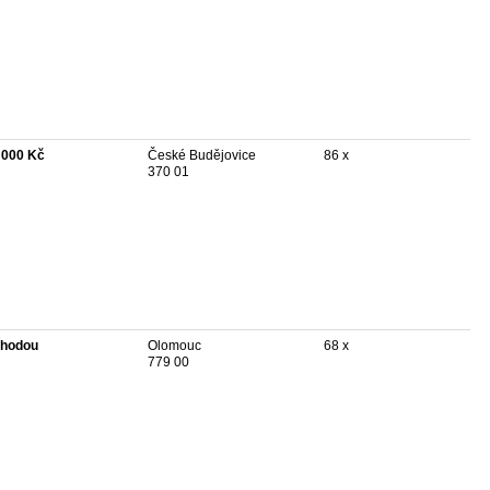
 000 Kč
České Budějovice
86 x
370 01
hodou
Olomouc
68 x
779 00