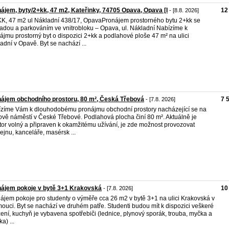
ájem, byty/2+kk, 47 m2, Kateřinky, 74705 Opava, Opava [I
12
- [8.8. 2026]
KK, 47 m2 ul Nákladní 438/17, OpavaPronájem prostorného bytu 2+kk se
adou a parkováním ve vnitrobloku – Opava, ul. Nákladní Nabízíme k
ájmu prostorný byt o dispozici 2+kk a podlahové ploše 47 m² na ulici
adní v Opavě. Byt se nachází ...
ájem obchodního prostoru, 80 m², Česká Třebová
7 
- [7.8. 2026]
zíme Vám k dlouhodobému pronájmu obchodní prostory nacházející se na
ově náměstí v České Třebové. Podlahová plocha činí 80 m². Aktuálně je
tor volný a připraven k okamžitému užívání, je zde možnost provozovat
ejnu, kanceláře, masérsk ...
ájem pokoje v bytě 3+1 Krakovská
10
- [7.8. 2026]
ájem pokoje pro studenty o výměře cca 26 m2 v bytě 3+1 na ulici Krakovská v
ouci. Byt se nachází ve druhém patře. Studenti budou mít k dispozici veškeré
zení, kuchyň je vybavena spotřebiči (lednice, plynový sporák, trouba, myčka a
a) ...