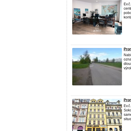
Ev.č
cent
pobo
kont
Pro
Nabí
ozna
dlou
výro
Pron
Ev.č
Soko
samo
situ