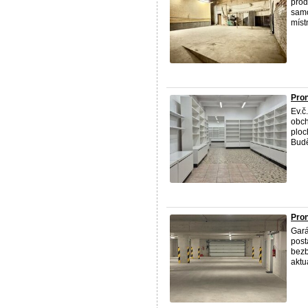
prod
samo
místn
Pron
Ev.č
obch
ploc
Budě
Pron
Gará
post
bezb
aktu