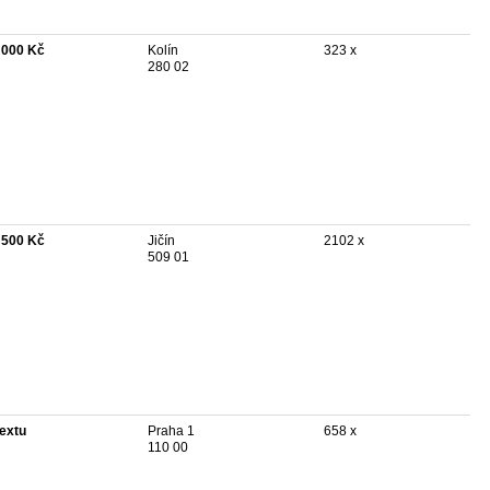
 000 Kč
Kolín
323 x
280 02
 500 Kč
Jičín
2102 x
509 01
textu
Praha 1
658 x
110 00