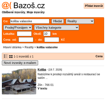
Přidat inzerát
Oblíbené inzeráty
,
Moje inzeráty
Co:
Lokalita:
Okolí:
km
Cena od:
- do:
Kč
Hlavní stránka
>
Reality
>
koliba valasske
Cena
1-1 inzerátů z 1
Nové inzeráty e-mailem
Koliba
- [19.7. 2026]
Nabízíme k prodeji rozsáhlý areál s restaurací se
salón ...
Zlín - 766 01
V textu