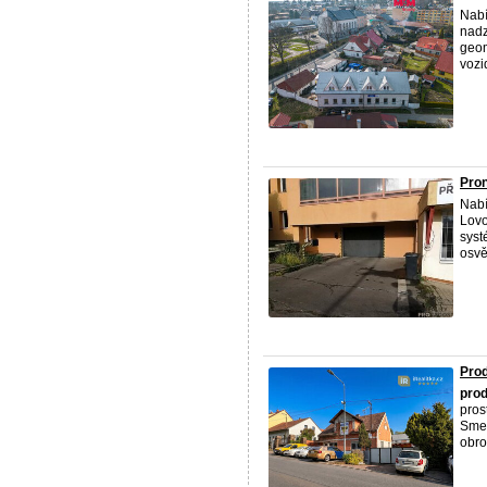
Nab
nadz
geom
vozi
Pron
Nabí
Lovo
syst
osvě
Prod
prod
pros
Smet
obrov