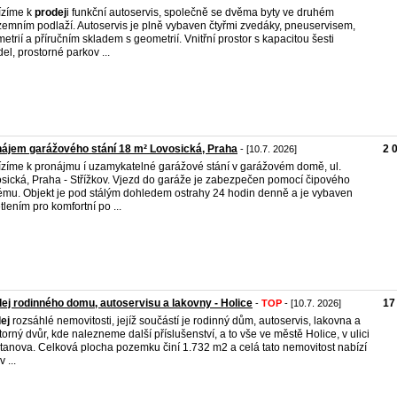
ízíme k
prodej
i funkční autoservis, společně se dvěma byty ve druhém
emním podlaží. Autoservis je plně vybaven čtyřmi zvedáky, pneuservisem,
etrií a příručním skladem s geometrií. Vnitřní prostor s kapacitou šesti
del, prostorné parkov ...
ájem garážového stání 18 m² Lovosická, Praha
2 
- [10.7. 2026]
zíme k pronájmu í uzamykatelné garážové stání v garážovém domě, ul.
sická, Praha - Střížkov. Vjezd do garáže je zabezpečen pomocí čipového
ému. Objekt je pod stálým dohledem ostrahy 24 hodin denně a je vybaven
tlením pro komfortní po ...
ej rodinného domu, autoservisu a lakovny - Holice
17
-
TOP
- [10.7. 2026]
ej
rozsáhlé nemovitosti, jejíž součástí je rodinný dům, autoservis, lakovna a
torný dvůr, kde nalezneme další příslušenství, a to vše ve městě Holice, v ulici
anova. Celková plocha pozemku činí 1.732 m2 a celá tato nemovitost nabízí
 ...