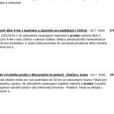
ahy a zrekonstr ...
nný dům 4+kk s bazénem a zázemím pro podnikání v Uhřicíc
8 
- [30.7. 2026]
. 120134JS-1 Ve výhradním zastoupení nabízíme k
prodej
i rodinný dům o
ozici 4+kk v obci Uhřice v okrese Vyškov. Velkou předností této nemovitosti je
mí pro podnikání. V zadní části pozemku se nacházejí prostorné dílny vhodné
éna pro p ...
ej výrobního areálu v Moravském Krumlově - Rakšice, kome
29
- [23.7. 2026]
áte ideální místo pro své podnikání do 50 km od rakouských hranic? Mám pro
skvělou zprávu. Ve výhradním zastoupení majitele nabízím k
prodej
i rozsáhlý
yslovo-výrobní areál v obci Moravský Krumlov - Rakšice. Areál se skládá z
ních a ...