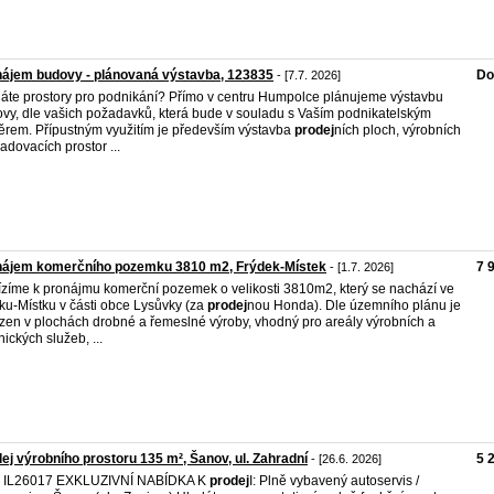
ájem budovy - plánovaná výstavba, 123835
Do
- [7.7. 2026]
áte prostory pro podnikání? Přímo v centru Humpolce plánujeme výstavbu
vy, dle vašich požadavků, která bude v souladu s Vaším podnikatelským
rem. Přípustným využitím je především výstavba
prodej
ních ploch, výrobních
ladovacích prostor ...
nájem komerčního pozemku 3810 m2, Frýdek-Místek
7 
- [1.7. 2026]
zíme k pronájmu komerční pozemek o velikosti 3810m2, který se nachází ve
ku-Místku v části obce Lysůvky (za
prodej
nou Honda). Dle územního plánu je
zen v plochách drobné a řemeslné výroby, vhodný pro areály výrobních a
nických služeb, ...
ej výrobního prostoru 135 m², Šanov, ul. Zahradní
5 
- [26.6. 2026]
č. IL26017 EXKLUZIVNÍ NABÍDKA K
prodej
I: Plně vybavený autoservis /