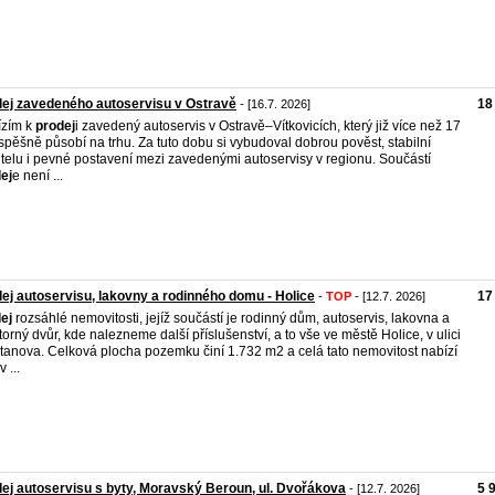
ej zavedeného autoservisu v Ostravě
18
- [16.7. 2026]
ízím k
prodej
i zavedený autoservis v Ostravě–Vítkovicích, který již více než 17
úspěšně působí na trhu. Za tuto dobu si vybudoval dobrou pověst, stabilní
ntelu i pevné postavení mezi zavedenými autoservisy v regionu. Součástí
ej
e není ...
ej autoservisu, lakovny a rodinného domu - Holice
17
-
TOP
- [12.7. 2026]
ej
rozsáhlé nemovitosti, jejíž součástí je rodinný dům, autoservis, lakovna a
torný dvůr, kde nalezneme další příslušenství, a to vše ve městě Holice, v ulici
anova. Celková plocha pozemku činí 1.732 m2 a celá tato nemovitost nabízí
 ...
ej autoservisu s byty, Moravský Beroun, ul. Dvořákova
5 
- [12.7. 2026]