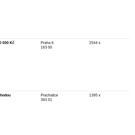
0 000 Kč
Praha 6
2544 x
163 00
hodou
Prachatice
1395 x
383 01