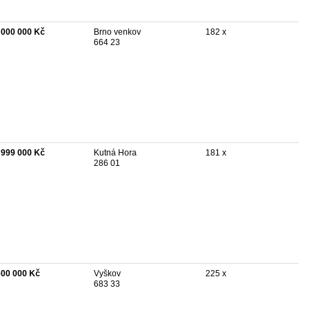
 000 000 Kč
Brno venkov
182 x
664 23
 999 000 Kč
Kutná Hora
181 x
286 01
600 000 Kč
Vyškov
225 x
683 33