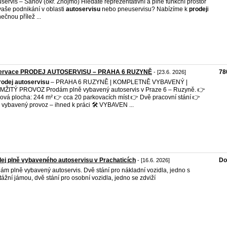
servis – Šanov (okr. Znojmo) Hledáte reprezentativní a plně funkční prostor
vaše podnikání v oblasti
autoservisu
nebo pneuservisu? Nabízíme k
prodej
i
nečnou přílež ...
ervace PRODEJ AUTOSERVISU – PRAHA 6 RUZYNĚ
78
- [23.6. 2026]
rodej
autoservisu
– PRAHA 6 RUZYNĚ | KOMPLETNĚ VYBAVENÝ |
ŽITÝ PROVOZ Prodám plně vybavený autoservis v Praze 6 – Ruzyně. 👉
ová plocha: 244 m² 👉 cca 20 parkovacích míst 👉 Dvě pracovní stání 👉
 vybavený provoz – ihned k práci 🛠️ VYBAVEN ...
ej plně vybaveného autoservisu v Prachaticích
Do
- [16.6. 2026]
ám plně vybavený autoservis. Dvě stání pro nákladní vozidla, jedno s
ážní jámou, dvě stání pro osobní vozidla, jedno se zdviží