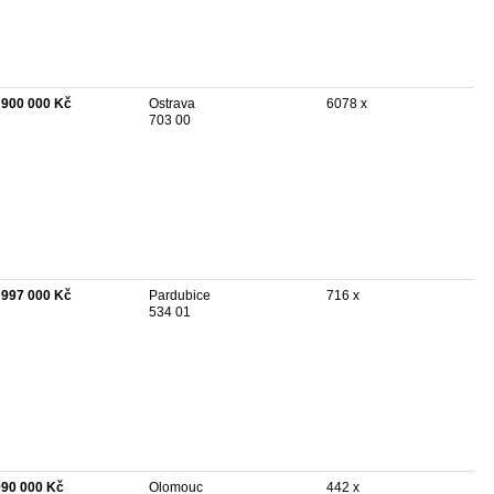
 900 000 Kč
Ostrava
6078 x
703 00
 997 000 Kč
Pardubice
716 x
534 01
990 000 Kč
Olomouc
442 x