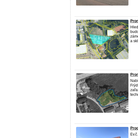
Pron
Hled
budo
zámě
a sk
Pro
Nabí
Frýd
zařa
tech
Prod
Ev.