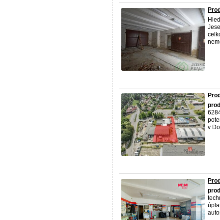
Prod
Hled
Jese
celk
nemov
Prod
prod
6284
pote
v Do
Prod
prod
tech
úpla
autos