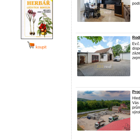
podl
Rodi
Ev.č
koupit
disp
záze
zejm
Prod
Hled
Vás 
prům
výrob