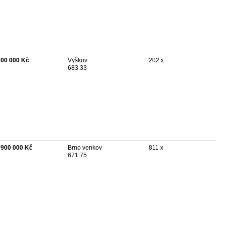
600 000 Kč
Vyškov
202 x
683 33
 900 000 Kč
Brno venkov
811 x
671 75