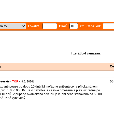
Lokalita:
Okolí:
km Cena od:
Inzerát byl vymazán.
Ce
3
oservis
55
-
TOP
- [9.8. 2026]
uzivně pouze po dobu 10 dnů! Mimořádně snížená cena při okamžitém
pu: 55 000 000 Kč. Tato nabídka je časově omezená a platí výhradně po
 10 dnů. V případě okamžitého odkupu je kupní cena stanovena na 55 000
Kč. Plně vybavený ...