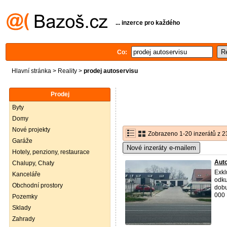
... inzerce pro každého
Co:
Hlavní stránka
>
Reality
>
prodej autoservisu
Prodej
Byty
Domy
Nové projekty
Zobrazeno 1-20 inzerátů z 2
Garáže
Nové inzeráty e-mailem
Hotely, penziony, restaurace
Aut
Chalupy, Chaty
Exkl
Kanceláře
odku
Obchodní prostory
dobu
000 
Pozemky
Sklady
Zahrady