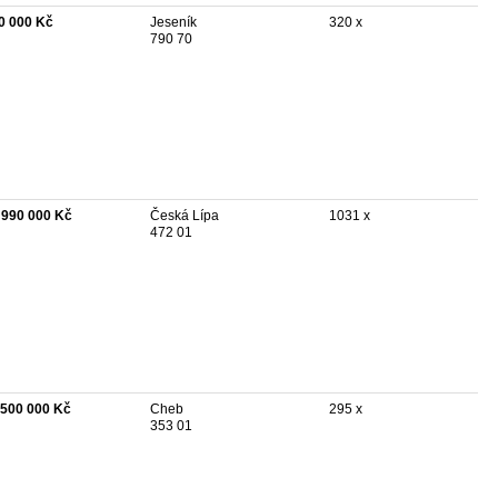
0 000 Kč
Jeseník
320 x
790 70
 990 000 Kč
Česká Lípa
1031 x
472 01
 500 000 Kč
Cheb
295 x
353 01