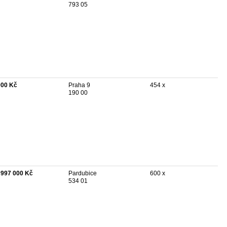
793 05
000 Kč
Praha 9
454 x
190 00
 997 000 Kč
Pardubice
600 x
534 01