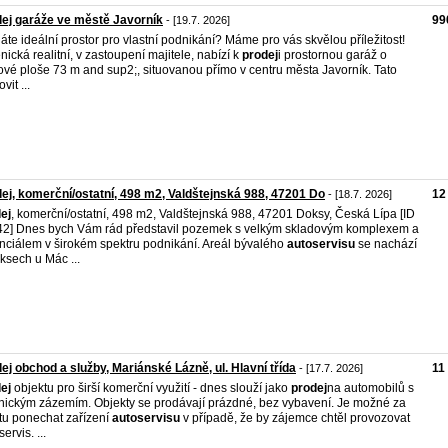
ej garáže ve městě Javorník
99
- [19.7. 2026]
áte ideální prostor pro vlastní podnikání? Máme pro vás skvělou příležitost!
nická realitní, v zastoupení majitele, nabízí k
prodej
i prostornou garáž o
ové ploše 73 m and sup2;, situovanou přímo v centru města Javorník. Tato
it ...
ej, komerční/ostatní, 498 m2, Valdštejnská 988, 47201 Do
12
- [18.7. 2026]
ej
, komerční/ostatní, 498 m2, Valdštejnská 988, 47201 Doksy, Česká Lípa [ID
2] Dnes bych Vám rád představil pozemek s velkým skladovým komplexem a
nciálem v širokém spektru podnikání. Areál bývalého
autoservisu
se nachází
ksech u Mác ...
ej obchod a služby, Mariánské Lázně, ul. Hlavní třída
11
- [17.7. 2026]
ej
objektu pro širší komerční využití - dnes slouží jako
prodej
na automobilů s
nickým zázemím. Objekty se prodávají prázdné, bez vybavení. Je možné za
tu ponechat zařízení
autoservisu
v případě, že by zájemce chtěl provozovat
ervis. ...