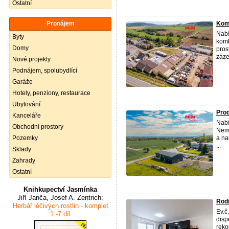
Ostatní
Pronájem
Kome
Nab
Byty
komb
Domy
pros
záze
Nové projekty
Podnájem, spolubydlící
Garáže
Hotely, penziony, restaurace
Ubytování
Prod
Kanceláře
Nab
Obchodní prostory
Nemo
Pozemky
a na
...
Sklady
Zahrady
Ostatní
Knihkupectví Jasmínka
Jiří Janča, Josef A. Zentrich:
Rodi
Herbář léčivých rostlin - komplet
Ev.č
1.-7.díl
disp
reko