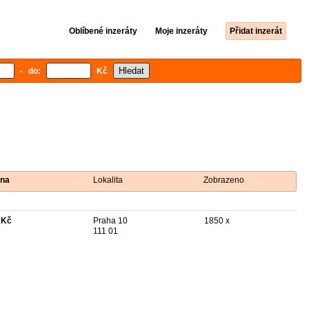
Oblíbené inzeráty
Moje inzeráty
Přidat inzerát
- do:
Kč
na
Lokalita
Zobrazeno
 Kč
Praha 10
1850 x
111 01