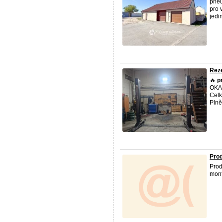
pneu
pro 
jedi
Rez
🔥
p
OKAM
Celk
Plně
Prod
Prod
mont