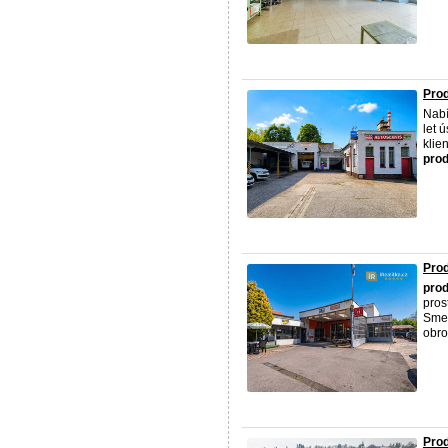
Prod
Nab
let 
klie
prod
Prod
prod
pros
Smet
obrov
Prod