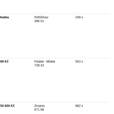
hodou
Pelhřimov
249 x
396 01
999 Kč
Frýdek - Místek
563 x
739 42
250 000 Kč
Znojmo
982 x
671 68