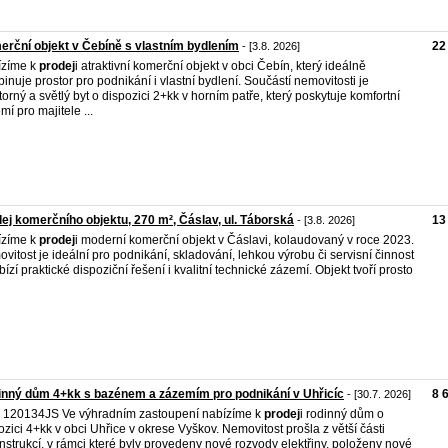
rční objekt v Čebíně s vlastním bydlením
22
- [3.8. 2026]
ízíme k
prodej
i atraktivní komerční objekt v obci Čebín, který ideálně
inuje prostor pro podnikání i vlastní bydlení. Součástí nemovitosti je
torný a světlý byt o dispozici 2+kk v horním patře, který poskytuje komfortní
mí pro majitele ...
ej komerčního objektu, 270 m², Čáslav, ul. Táborská
13
- [3.8. 2026]
ízíme k
prodej
i moderní komerční objekt v Čáslavi, kolaudovaný v roce 2023.
vitost je ideální pro podnikání, skladování, lehkou výrobu či servisní činnost
bízí praktické dispoziční řešení i kvalitní technické zázemí. Objekt tvoří prosto
nný dům 4+kk s bazénem a zázemím pro podnikání v Uhřicíc
8 
- [30.7. 2026]
. 120134JS Ve výhradním zastoupení nabízíme k
prodej
i rodinný dům o
ozici 4+kk v obci Uhřice v okrese Vyškov. Nemovitost prošla z větší části
nstrukcí, v rámci které byly provedeny nové rozvody elektřiny, položeny nové