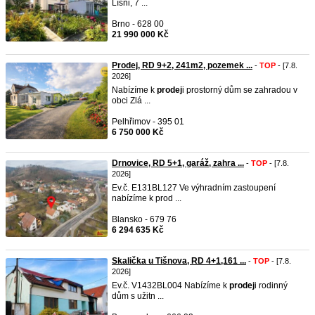
Líšni, 7 ...
Brno - 628 00
21 990 000 Kč
Prodej, RD 9+2, 241m2, pozemek ...
-
TOP
- [7.8.
2026]
Nabízíme k
prodej
i prostorný dům se zahradou v
obci Zlá ...
Pelhřimov - 395 01
6 750 000 Kč
Drnovice, RD 5+1, garáž, zahra ...
-
TOP
- [7.8.
2026]
Ev.č. E131BL127 Ve výhradním zastoupení
nabízíme k prod ...
Blansko - 679 76
6 294 635 Kč
Skalička u Tišnova, RD 4+1,161 ...
-
TOP
- [7.8.
2026]
Ev.č. V1432BL004 Nabízíme k
prodej
i rodinný
dům s užitn ...