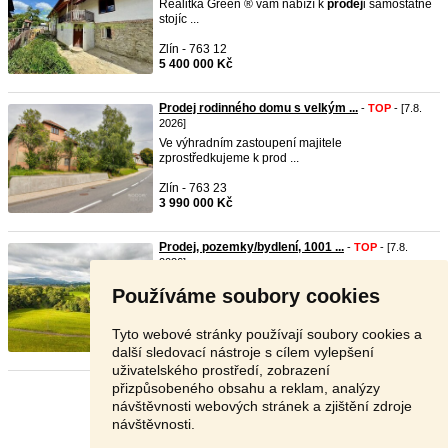
Realitka Green ® vám nabízí k
prodej
i samostatně
stojíc ...
Zlín - 763 12
5 400 000 Kč
Prodej rodinného domu s velkým ...
-
TOP
- [7.8.
2026]
Ve výhradním zastoupení majitele
zprostředkujeme k prod ...
Zlín - 763 23
3 990 000 Kč
Prodej, pozemky/bydlení, 1001 ...
-
TOP
- [7.8.
2026]
Pozemek k výstavbě
rd
v Nové Vsi2 pozemky
Používáme soubory cookies
určené k výst ...
Liberec - 463 31
Tyto webové stránky používají soubory cookies a
2 500 000 Kč
další sledovací nástroje s cílem vylepšení
uživatelského prostředí, zobrazení
přizpůsobeného obsahu a reklam, analýzy
Stránka:
1
2
3
Další
návštěvnosti webových stránek a zjištění zdroje
návštěvnosti.