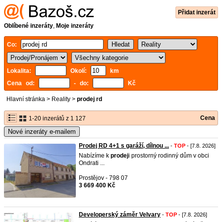
Přidat inzerát
Oblíbené inzeráty
,
Moje inzeráty
Co:
Lokalita:
Okolí:
km
Cena od:
- do:
Kč
Hlavní stránka
>
Reality
>
prodej rd
Cena
1-20 inzerátů z 1 127
Nové inzeráty e-mailem
Prodej RD 4+1 s garáží, dílnou ...
-
TOP
- [7.8. 2026]
Nabízíme k
prodej
i prostorný rodinný dům v obci
Ondrati ...
Prostějov - 798 07
3 669 400 Kč
Developerský záměr Velvary
-
TOP
- [7.8. 2026]