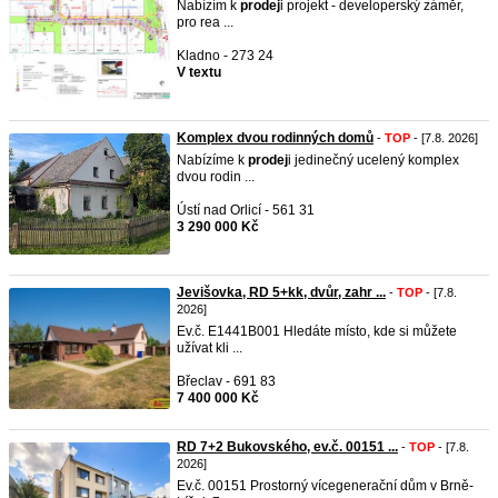
Nabízím k
prodej
i projekt - developerský záměr,
pro rea ...
Kladno - 273 24
V textu
Komplex dvou rodinných domů
-
TOP
- [7.8. 2026]
Nabízíme k
prodej
i jedinečný ucelený komplex
dvou rodin ...
Ústí nad Orlicí - 561 31
3 290 000 Kč
Jevišovka, RD 5+kk, dvůr, zahr ...
-
TOP
- [7.8.
2026]
Ev.č. E1441B001 Hledáte místo, kde si můžete
užívat kli ...
Břeclav - 691 83
7 400 000 Kč
RD 7+2 Bukovského, ev.č. 00151 ...
-
TOP
- [7.8.
2026]
Ev.č. 00151 Prostorný vícegenerační dům v Brně-