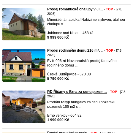
Prodej romantické chalupy v Ji ...
-
TOP
- [7.8.
2026]
Mimořádná nabídka! Nabízíme stylovou, útulnou
chalupu v ...
Jablonec nad Nisou - 468 41
9 999 000 Kč
Prodej rodinného domu 216 m², ...
-
TOP
- [7.8.
2026]
Ev.č. 996
rd
Novohradská
prodej
řadového
rodinného domu ...
České Budějovice - 370 08
5 790 000 Kč
RD Říčany u Brna za cenu pozem ...
-
TOP
- [7.8.
2026]
Prodám
rd
typ bungalov za cenu pozemku
pozemek 188 m2 s ...
Brno venkov - 664 82
1 990 000 Kč