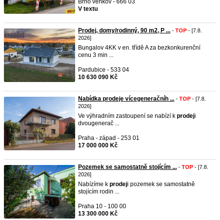
Brno venkov - 666 03
V textu
Prodej, domy/rodinný, 90 m2, P ...
-
TOP
- [7.8.
2026]
Bungalov 4KK v en. třídě A za bezkonkurenční
cenu 3 min ...
Pardubice - 533 04
10 630 090 Kč
Nabídka prodeje vícegeneračníh ...
-
TOP
- [7.8.
2026]
Ve výhradním zastoupení se nabízí k
prodej
i
dvougenerač ...
Praha - západ - 253 01
17 000 000 Kč
Pozemek se samostatně stojícím ...
-
TOP
- [7.8.
2026]
Nabízíme k
prodej
i pozemek se samostatně
stojícím rodin ...
Praha 10 - 100 00
13 300 000 Kč