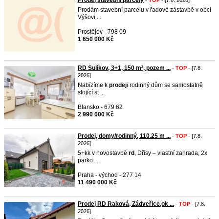
Prodej stavebni parcely
-
TOP
- [7.8. 2026]
Prodám stavební parcelu v řadové zástavbě v obci
Výšovi ...
Prostějov - 798 09
1 650 000 Kč
RD Sulíkov, 3+1, 150 m², pozem ...
-
TOP
- [7.8.
2026]
Nabízíme k
prodej
i rodinný dům se samostatně
stojící st ...
Blansko - 679 62
2 990 000 Kč
Prodej, domy/rodinný, 110.25 m ...
-
TOP
- [7.8.
2026]
5+kk v novostavbě
rd
, Dřísy – vlastní zahrada, 2x
parko ...
Praha - východ - 277 14
11 490 000 Kč
Prodej RD Raková, Zádveřice,ok ...
-
TOP
- [7.8.
2026]