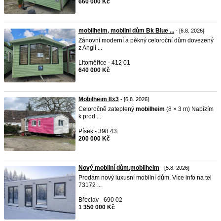
660 000 Kč
mobilheim, mobilni dům Bk Blue ...
- [6.8. 2026]
Zánovní moderní a pěkný celoroční dům dovezený
z Angli ...
Litoměřice - 412 01
640 000 Kč
Mobilheim 8x3
- [6.8. 2026]
Celoročně zateplený
mobilheim
(8 × 3 m) Nabízím
k prod ...
Písek - 398 43
200 000 Kč
Nový mobilní dům,mobilheim
- [5.8. 2026]
Prodám nový luxusní mobilní dům. Více info na tel
73172 ...
Břeclav - 690 02
1 350 000 Kč