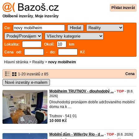
Přidat inzerát
Oblíbené inzeráty
,
Moje inzeráty
Co:
Lokalita:
Okolí:
km
Cena od:
- do:
Kč
Hlavní stránka
>
Reality
>
novy mobilheim
Cena
1-20 inzerátů z 85
Nové inzeráty e-mailem
Mobilheim TRUTNOV - dlouhodobý ...
-
TOP
- [8.8.
2026]
Dlouhodobý pronájem dobře udržovaného mobilní
domu na k ...
Trutnov - 541 01
10 000 Kč
Mobilní dům - Willerby Rio - d ...
-
TOP
- [8.8. 2026]