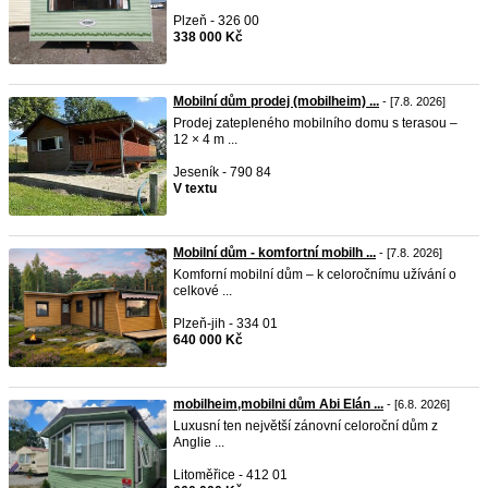
Plzeň - 326 00
338 000 Kč
Mobilní dům prodej (mobilheim) ...
- [7.8. 2026]
Prodej zatepleného mobilního domu s terasou –
12 × 4 m ...
Jeseník - 790 84
V textu
Mobilní dům - komfortní mobilh ...
- [7.8. 2026]
Komforní mobilní dům – k celoročnímu užívání o
celkové ...
Plzeň-jih - 334 01
640 000 Kč
mobilheim,mobilni dům Abi Elán ...
- [6.8. 2026]
Luxusní ten největší zánovní celoroční dům z
Anglie ...
Litoměřice - 412 01