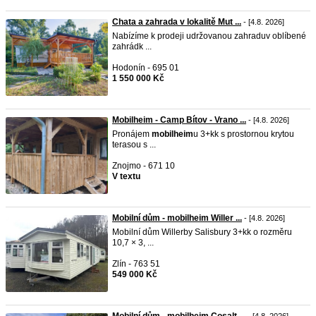
Chata a zahrada v lokalitě Mut ...
- [4.8. 2026]
Nabízíme k prodeji udržovanou zahraduv oblíbené
zahrádk ...
Hodonín - 695 01
1 550 000 Kč
Mobilheim - Camp Bítov - Vrano ...
- [4.8. 2026]
Pronájem
mobilheim
u 3+kk s prostornou krytou
terasou s ...
Znojmo - 671 10
V textu
Mobilní dům - mobilheim Willer ...
- [4.8. 2026]
Mobilní dům Willerby Salisbury 3+kk o rozměru
10,7 × 3, ...
Zlín - 763 51
549 000 Kč