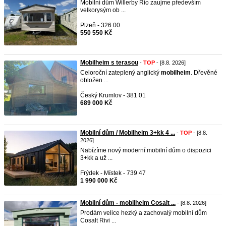
Mobilní dům Willerby Rio zaujme především
velkorysým ob ...
Plzeň - 326 00
550 550 Kč
Mobilheim s terasou
-
TOP
- [8.8. 2026]
Celoroční zateplený anglický
mobilheim
. Dřevěné
obložen ...
Český Krumlov - 381 01
689 000 Kč
Mobilní dům / Mobilheim 3+kk 4 ...
-
TOP
- [8.8.
2026]
Nabízíme nový moderní mobilní dům o dispozici
3+kk a už ...
Frýdek - Místek - 739 47
1 990 000 Kč
Mobilní dům - mobilheim Cosalt ...
- [8.8. 2026]
Prodám velice hezký a zachovalý mobilní dům
Cosalt Rivi ...