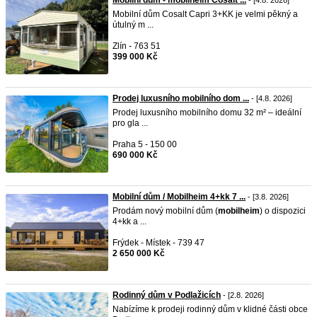
Mobilní dům - mobilheim Cosalt ...
- [4.8. 2026]
Mobilní dům Cosalt Capri 3+KK je velmi pěkný a
útulný m ...
Zlín - 763 51
399 000 Kč
Prodej luxusního mobilního dom ...
- [4.8. 2026]
Prodej luxusního mobilního domu 32 m² – ideální
pro gla ...
Praha 5 - 150 00
690 000 Kč
Mobilní dům / Mobilheim 4+kk 7 ...
- [3.8. 2026]
Prodám nový mobilní dům (
mobilheim
) o dispozici
4+kk a ...
Frýdek - Místek - 739 47
2 650 000 Kč
Rodinný dům v Podlažicích
- [2.8. 2026]
Nabízíme k prodeji rodinný dům v klidné části obce