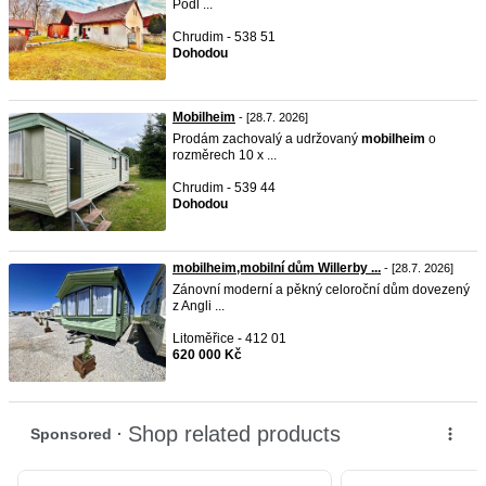
Podl ...
Chrudim - 538 51
Dohodou
Mobilheim
- [28.7. 2026]
Prodám zachovalý a udržovaný
mobilheim
o
rozměrech 10 x ...
Chrudim - 539 44
Dohodou
mobilheim,mobilní dům Willerby ...
- [28.7. 2026]
Zánovní moderní a pěkný celoroční dům dovezený
z Angli ...
Litoměřice - 412 01
620 000 Kč