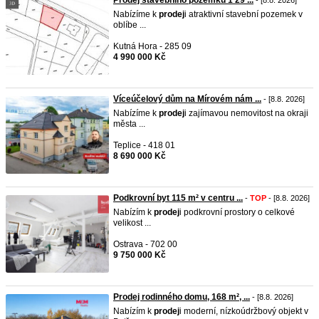
Prodej stavebního pozemku 1 29 ...
- [8.8. 2026]
Nabízíme k
prodej
i atraktivní stavební pozemek v
oblíbe ...
Kutná Hora - 285 09
4 990 000 Kč
Víceúčelový dům na Mírovém nám ...
- [8.8. 2026]
Nabízíme k
prodej
i zajímavou nemovitost na okraji
města ...
Teplice - 418 01
8 690 000 Kč
Podkrovní byt 115 m² v centru ...
-
TOP
- [8.8. 2026]
Nabízím k
prodej
i podkrovní prostory o celkové
velikost ...
Ostrava - 702 00
9 750 000 Kč
Prodej rodinného domu, 168 m², ...
- [8.8. 2026]
Nabízím k
prodej
i moderní, nízkoúdržbový objekt v