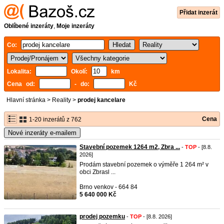
Přidat inzerát
Oblíbené inzeráty
,
Moje inzeráty
Co:
Lokalita:
Okolí:
km
Cena od:
- do:
Kč
Hlavní stránka
>
Reality
>
prodej kancelare
Cena
1-20 inzerátů z 762
Nové inzeráty e-mailem
Stavební pozemek 1264 m2, Zbra ...
-
TOP
- [8.8.
2026]
Prodám stavební pozemek o výměře 1 264 m² v
obci Zbrasl ...
Brno venkov - 664 84
5 640 000 Kč
prodej pozemku
-
TOP
- [8.8. 2026]