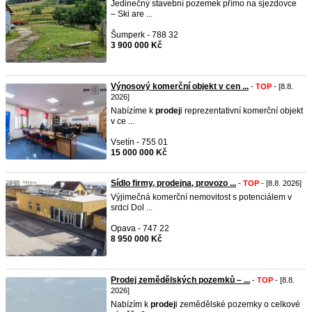
Jedinečný stavební pozemek přímo na sjezdovce
– Ski are ...
Šumperk - 788 32
3 900 000 Kč
Výnosový komerční objekt v cen ...
-
TOP
- [8.8.
2026]
Nabízíme k
prodej
i reprezentativní komerční objekt
v ce ...
Vsetín - 755 01
15 000 000 Kč
Sídlo firmy, prodejna, provozo ...
-
TOP
- [8.8. 2026]
Výjimečná komerční nemovitost s potenciálem v
srdci Dol ...
Opava - 747 22
8 950 000 Kč
Prodej zemědělských pozemků – ...
-
TOP
- [8.8.
2026]
Nabízím k
prodej
i zemědělské pozemky o celkové