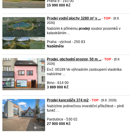
Praha 9 - 193 00
15 990 000 Kč
Prodej vodní plochy 3280 m² v ...
-
TOP
- [8.8.
2026]
Nabízím k přímému
prodej
i soubor pozemků v
katastrálním ...
Praha - východ - 250 83
Nabídněte
Prodej, obchodní prostor, 50 m ...
-
TOP
- [8.8.
2026]
Ev.č. 00189 Ve výhradním zastoupení vlastníka
nabízíme ...
Brno - 614 00
3 889 000 Kč
Prodej kanceláře 374 m2
-
TOP
- [8.8. 2026]
Nabízíme jedinečnou investiční příležitost – plně
funkč ...
Pardubice - 530 02
27 900 000 Kč