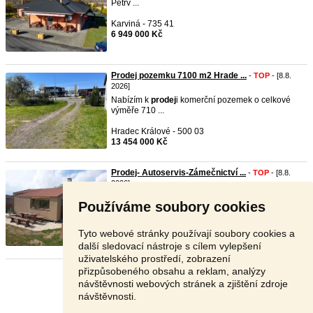
Petřv ...
Karviná - 735 41
6 949 000 Kč
Prodej pozemku 7100 m2 Hrade ...
-
TOP
- [8.8.
2026]
Nabízím k
prodej
i komerční pozemek o celkové
výměře 710 ...
Hradec Králové - 500 03
13 454 000 Kč
Prodej- Autoservis-Zámečnictví ...
-
TOP
- [8.8.
2026]
V průmyslovém parku-Staré Rybníky v Přerově
Používáme soubory cookies
Vám nabízím ...
Přerov - 750 02
Tyto webové stránky používají soubory cookies a
3 500 000 Kč
další sledovací nástroje s cílem vylepšení
uživatelského prostředí, zobrazení
přizpůsobeného obsahu a reklam, analýzy
Stránka:
1
2
3
Další
návštěvnosti webových stránek a zjištění zdroje
návštěvnosti.