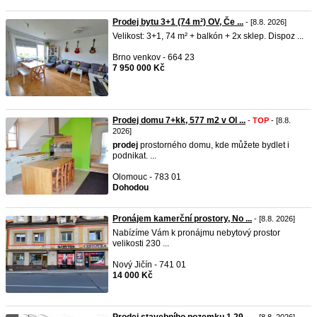
Prodej bytu 3+1 (74 m²) OV, Če ...
- [8.8. 2026]
Velikost: 3+1, 74 m² + balkón + 2x sklep. Dispoz ...
Brno venkov - 664 23
7 950 000 Kč
Prodej domu 7+kk, 577 m2 v Ol ...
-
TOP
- [8.8.
2026]
prodej
prostorného domu, kde můžete bydlet i
podnikat. ...
Olomouc - 783 01
Dohodou
Pronájem kamerční prostory, No ...
- [8.8. 2026]
Nabízíme Vám k pronájmu nebytový prostor
velikosti 230 ...
Nový Jičín - 741 01
14 000 Kč