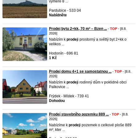
výměře 8 ...
Pardubice - 533 04
Nabídněte
Prodej bytu 2+kk, 70 m² – Bzen ...
-
TOP
- [8.8.
2026]
Nabízím k
prodej
i prostorný a světlý byt 2+kk o
velikos ...
Hodonín - 696 81
1 Kč
Prodej domu 4+1 se samostatnou ...
-
TOP
- [8.8.
2026]
Nabízím k
prodej
i rodinný dům v poklidné obci
Palkovice ...
Frýdek - Místek - 739 41
Dohodou
Prodej stavebního pozemku 889 ...
-
TOP
- [8.8.
2026]
Nabízíme k
prodej
i pozemek o celkové ploše 889
m², kter ...